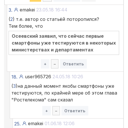
emakei
23.05.18 16:44
3.
(
2
) т.е. автор со статьёй поторопился?
Тем более, что
Осеевский заявил, что сейчас первые
смартфоны уже тестируются в некоторых
министерствах и департаментах
+
–
Ответить
user965726
24.05.18 10:26
18.
(
3
)на данный момент якобы смартфоны уже
тестируются, по крайней мере об этом глава
"Ростелекома" сам сказал
+
–
Ответить
emakei
01.06.18 12:06
25.