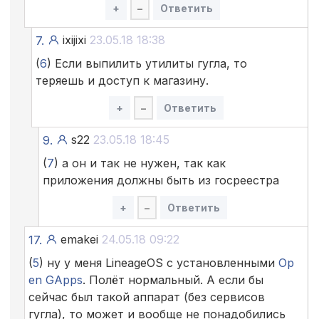
+
–
Ответить
ixijixi
23.05.18 18:38
7.
(
6
) Если выпилить утилиты гугла, то
теряешь и доступ к магазину.
+
–
Ответить
s22
23.05.18 18:45
9.
(
7
) а он и так не нужен, так как
приложения должны быть из госреестра
+
–
Ответить
emakei
24.05.18 09:22
17.
(
5
) ну у меня LineageOS с установленными
Op
en GApps
. Полёт нормальный. А если бы
сейчас был такой аппарат (без сервисов
гугла), то может и вообще не понадобились