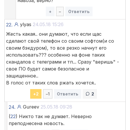
навоза, верно?
+
–
Ответить
ylyas
24.05.18 15:26
22.
Жесть какая.. они думают, что если щас
сделают свой телефон со своим софтом(и со
своим бэкдуром), то все резко начнут его
использовать??? особенно на фоне таких
скандалов с телеграмм и тп... Сразу "веришь" -
свое ПО будет самое безопасное и
защищенное..
В голос от таких слов ржать хочется..
+
2
–
1
Ответить
2
Gureev
25.05.18 09:28
24.
(
22
) Никто так не думает. Неверно
преподнесена новость.