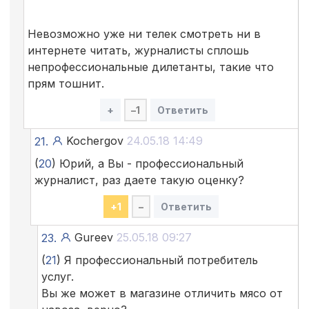
Невозможно уже ни телек смотреть ни в
интернете читать, журналисты сплошь
непрофессиональные дилетанты, такие что
прям тошнит.
+
–
1
Ответить
Kochergov
24.05.18 14:49
21.
(
20
) Юрий, а Вы - профессиональный
журналист, раз даете такую оценку?
+
1
–
Ответить
Gureev
25.05.18 09:27
23.
(
21
) Я профессиональный потребитель
услуг.
Вы же может в магазине отличить мясо от