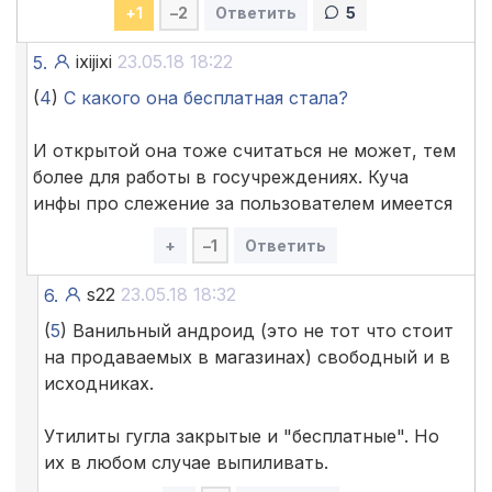
+
1
–
2
Ответить
5
ixijixi
23.05.18 18:22
5.
(
4
)
С какого она бесплатная стала?
И открытой она тоже считаться не может, тем
более для работы в госучреждениях. Куча
инфы про слежение за пользователем имеется
+
–
1
Ответить
s22
23.05.18 18:32
6.
(
5
) Ванильный андроид (это не тот что стоит
на продаваемых в магазинах) свободный и в
исходниках.
Утилиты гугла закрытые и "бесплатные". Но
их в любом случае выпиливать.