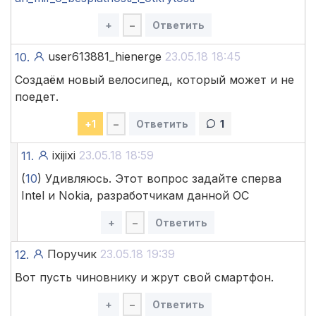
+
–
Ответить
user613881_hienerge
23.05.18 18:45
10.
Создаём новый велосипед, который может и не
поедет.
+
1
–
Ответить
1
ixijixi
23.05.18 18:59
11.
(
10
) Удивляюсь. Этот вопрос задайте сперва
Intel и Nokia, разработчикам данной ОС
+
–
Ответить
Поручик
23.05.18 19:39
12.
Вот пусть чиновнику и жрут свой смартфон.
+
–
Ответить