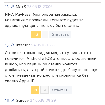
MaxS
23.05.18 20:06
13.
NFC, PayPass, беспроводная зарядка,
навигация с пробками. Если это будет за
адекватную цену, почему бы не взять.
+
2
–
Ответить
Infector
24.05.18 07:33
15.
Остается только надеяться, что у них что-то
получится. Android и IOS это просто офигенный
выбор, ибо первый об стенку хочется
долбануть, а второй хочется долбануть, но еще
стоит неадекватно много и кирпичится без
своего Apple ID
+
1
–
3
Ответить
Gureev
24.05.18 08:29
16.