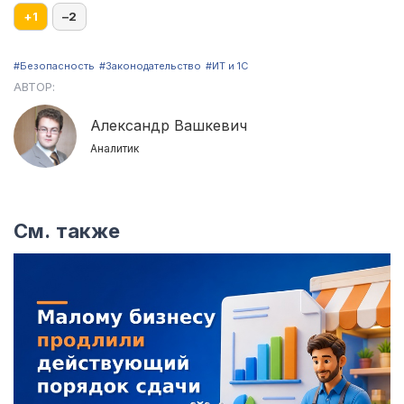
+
1
–
2
#Безопасность
#Законодательство
#ИТ и 1С
АВТОР:
Александр Вашкевич
Аналитик
См. также