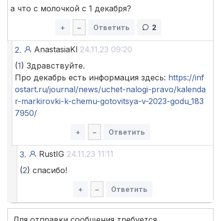
а что с молочкой с 1 декабря?
+
–
Ответить
2
AnastasiaKl
24.11.23 09:20
2.
(
1
) Здравствуйте.
Про декабрь есть информация здесь:
https://inf
ostart.ru/journal/news/uchet-nalogi-pravo/kalenda
r-markirovki-k-chemu-gotovitsya-v-2023-godu_183
7950/
+
–
Ответить
RustIG
24.11.23 11:11
3.
(
2
) спасибо!
+
–
Ответить
Для отправки сообщения требуется