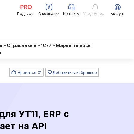
Подписка
О компании
Контакты
Уведомления
Аккаунт
е
Отраслевые
1C77
Маркетплейсы
а
Нравится
31
Добавить в избранное
ля УТ11, ERP с
ает на API