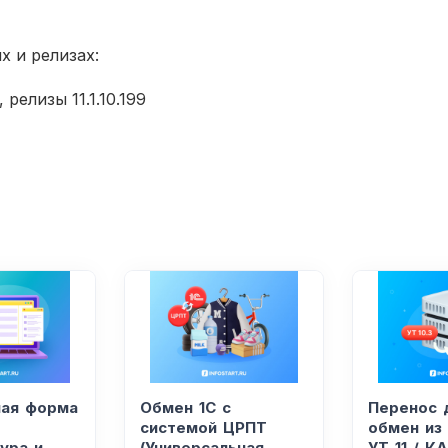
 и релизах:
релизы 11.1.10.199
ая форма
Обмен 1С с
Перенос 
системой ЦРПТ
обмен из 
ура и
(Универсальная
УТ 11 / КА