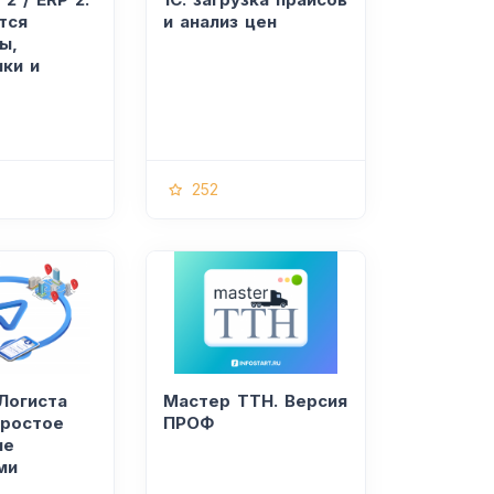
тся
и анализ цен
ы,
ики и
252
Логиста
Мастер ТТН. Версия
простое
ПРОФ
ие
ми