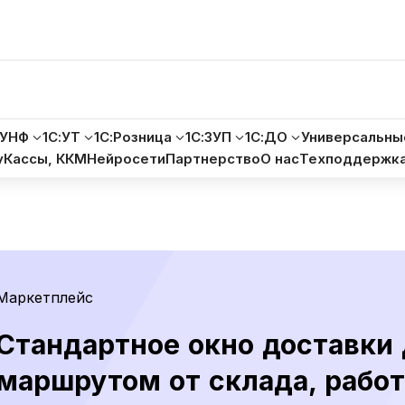
:УНФ
1С:УТ
1С:Розница
1С:ЗУП
1С:ДО
Универсальны
у
Кассы, ККМ
Нейросети
Партнерство
О нас
Техподдержк
Маркетплейс
Стандартное окно доставки д
маршрутом от склада, работ