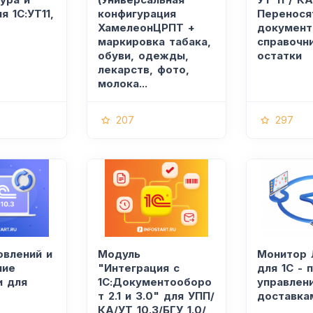
я 1С:УТ11,
конфигурация
Перенося
ХамелеонЦРПТ +
документ
маркировка табака,
справочн
обуви, одежды,
остатки
лекарств, фото,
молока...
207
297
овлений и
Модуль
Монитор 
ние
"Интеграция с
для 1С - 
 для
1С:Документооборо
управлен
т 2.1 и 3.0" для УПП/
доставка
КА/УТ 10.3/БГУ 1.0/