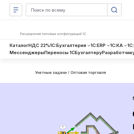
Расширения типовых конфигураций 1С
Каталог
НДС 22%
1C:Бухгалтерия
1C:ERP
1С:КА
1С
Мессенджеры
Переносы 1С
Бухгалтеру
Разработчик
Учетные задачи
/
Оптовая торговля