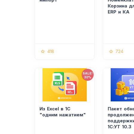
Корзина дл
ERP и КА
418
724
SALE!
30%
Из Excel в 1С
Пакет обн
"одним нажатием"
продолже
поддержки
1С:УТ 10.3