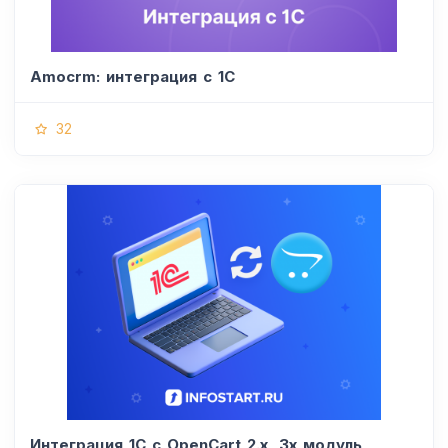
Amocrm: интеграция с 1С
32
Интеграция 1С с OpenCart 2.x, 3x модуль