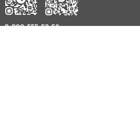
8-800-555-52-56
support@infostart.ru
Создать обращение
Используем cookies для корректной работы сайта,
персонализации пользователей и других целей,
предусмотренных политикой.
Пользовательское соглашение.
Политика
конфиденциальности.
© 2026 ООО «Инфостарт». Все права защищены.
Следите за новостями: