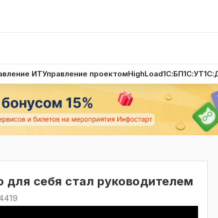
авление ИТ
Управление проектом
HighLoad
1С:БП
1С:УТ
1С:
о для себя стал руководителем
4419