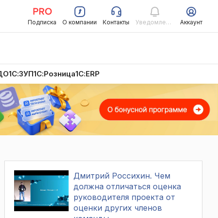
Подписка
О компании
Контакты
Уведомления
Аккаунт
ДО
1С:ЗУП
1С:Розница
1С:ERP
Дмитрий Россихин. Чем
должна отличаться оценка
руководителя проекта от
оценки других членов