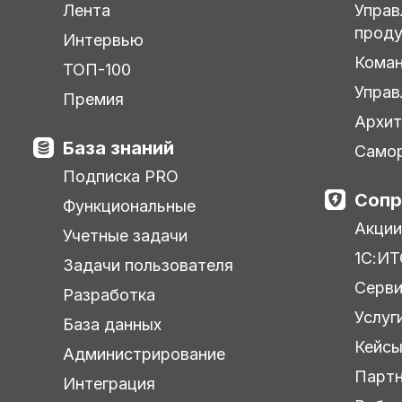
Лента
Управ
прод
Интервью
Кома
ТОП-100
Управ
Премия
Архит
База знаний
Самор
Подписка PRO
Сопр
Функциональные
Акции
Учетные задачи
1С:ИТ
Задачи пользователя
Серв
Разработка
Услуг
База данных
Кейс
Администрирование
Парт
Интеграция