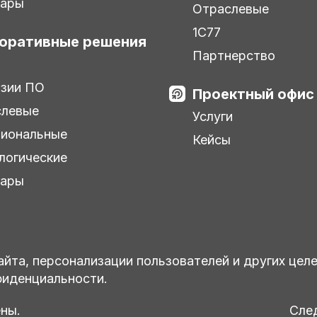
нары
Отраслевые
1С77
оративные решения
Партнерство
зии ПО
Проектный офис
слевые
Услуги
иональные
Кейсы
логические
нары
айта, персонализации пользователей и других цел
фиденциальности.
ны.
След