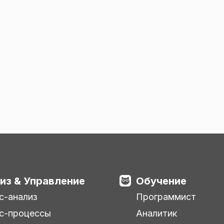
из & Управление
Обучение
с-анализ
Программист
с-процессы
Аналитик