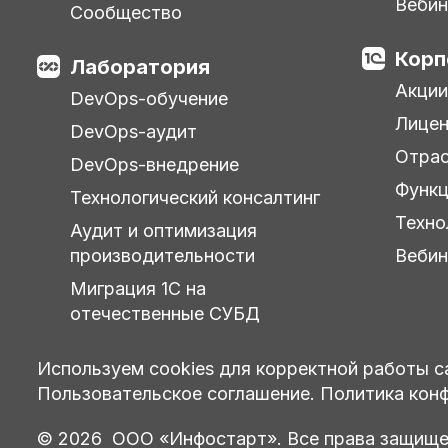
Веби
Сообщество
Корп
Лаборатория
Акции
DevOps-обучение
Лицен
DevOps-аудит
Отра
DevOps-внедрение
Функц
Технологический консалтинг
Техно
Аудит и оптимизация
производительности
Веби
Миграция 1С на
отечественные СУБД
Используем cookies для корректной работы с
Пользовательское соглашение.
Политика кон
© 2026 ООО «Инфостарт». Все права защище