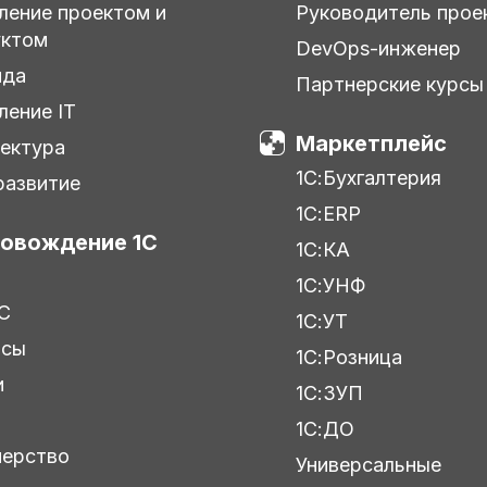
ление проектом и
Руководитель прое
уктом
DevOps-инженер
нда
Партнерские курсы
ление IT
Маркетплейс
ектура
1С:Бухгалтерия
азвитие
1С:ERP
овождение 1С
1С:КА
1С:УНФ
С
1С:УТ
исы
1С:Розница
и
1С:ЗУП
ы
1С:ДО
нерство
Универсальные