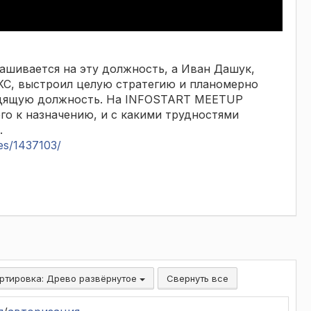
ашивается на эту должность, а Иван Дашук,
КС, выстроил целую стратегию и планомерно
водящую должность. На INFOSTART MEETUP
его к назначению, и с какими трудностями
.
cles/1437103/
ртировка:
Древо развёрнутое
Свернуть все