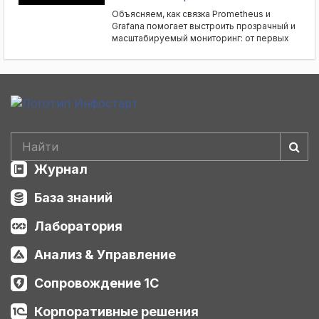
https://infostart.ru/1c/articles/2653083/
Объясняем, как связка Prometheus и
Grafana помогает выстроить прозрачный и
масштабируемый мониторинг: от первых
шагов до продвинутых сценариев работы.
Учимся собирать метрики, подключать
экспортеры, настраивать Push-gateway,
визуализировать данные и строить
собственные дашборды. Разбираемся, как
контролировать сотни и тысячи
показателей, включая бизнес-метрики, и
как настроить интеграцию Prometheus с 1С.
Материал расширяет технический кругозор
и демонстрирует, как поднять рабочий
Журнал
мониторинг за 15 минут. Доклад в виде
статьи:
База знаний
https://infostart.ru/1c/articles/2629748/
Лаборатория
Анализ & Управление
Сопровождение 1С
Корпоративные решения