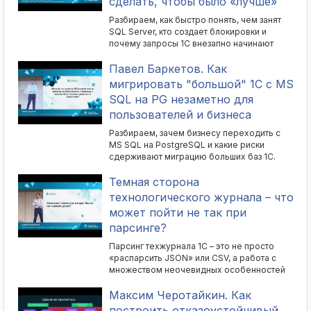
сделать, чтобы было «лучше»
Разбираем, как быстро понять, чем занят
SQL Server, кто создает блокировки и
почему запросы 1С внезапно начинают
тормозить. Показываем, какие настройки
сервера и базы данных стоит проверять,
Павел Баркетов. Как
как анализировать ожидания, планы
мигрировать "большой" 1С с MS
запросов, статистику и индексы, а также
SQL на PG незаметно для
переводить сырые данные SQL на
пользователей и бизнеса
понятный 1С-нику язык. Объясняем, как
наладить предметный разговор с DBA и
Разбираем, зачем бизнесу переходить с
перейти от диагностики к конкретным
MS SQL на PostgreSQL и какие риски
рекомендациям. Доклад в виде статьи:
сдерживают миграцию больших баз 1С.
https://infostart.ru/1c/articles/2751253/
Показываем основные этапы перехода: от
предварительного тестирования и
Темная сторона
конвертации через ibcmd до
технологического журнала – что
синхронизации данных с помощью
может пойти не так при
DBReplication и других технологий.
парсинге?
Объясняем, как выполнить миграцию с
минимальным технологическим окном,
Парсинг техжурнала 1С – это не просто
сохранить возможность отката при
«распарсить JSON» или CSV, а работа с
непредвиденных ситуациях и
множеством неочевидных особенностей
подстраховать бизнес от простоев.
формата. Показываем, какие проблемы
Отдельно рассматриваем методику и
могут возникнуть из-за дублей свойств и
Максим Черотайкин. Как
инструменты обеспечения
событий, «полей-призраков»,
построить отказоустойчивый
производительности после перехода.