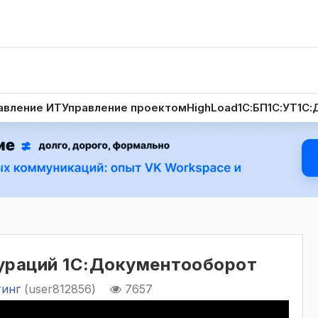
авление ИТ
Управление проектом
HighLoad
1С:БП
1С:УТ
1С:
ураций 1С:Документооборот
тинг
(user812856)
7657