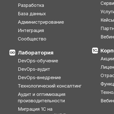
Серв
Разработка
Услуг
База данных
Кейс
Администрирование
Парт
Интеграция
Веби
Сообщество
Корп
Лаборатория
Акции
DevOps-обучение
Лицен
DevOps-аудит
Отра
DevOps-внедрение
Функц
Технологический консалтинг
Техно
Аудит и оптимизация
производительности
Веби
Миграция 1С на