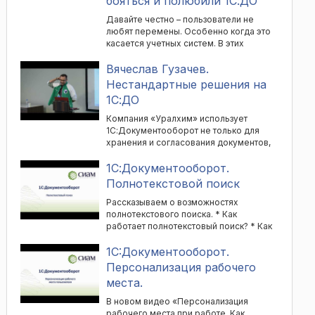
бояться и полюбили 1С:ДО
Давайте честно – пользователи не
любят перемены. Особенно когда это
касается учетных систем. В этих
условиях для сохранения своей и
пользовательской нервной системы
Вячеслав Гузачев.
важно выстроить грамотную линию
Нестандартные решения на
поддержки: не только технической, но
1С:ДО
и психологической. Расскажем о
попытках сгладить всесторонней
Компания «Уралхим» использует
поддержкой неизбежное раздражение
1С:Документооборот не только для
пользователей в период перехода
хранения и согласования документов,
«Самоката» с Directum RX на 1С:ДО.
но и для централизованного
Доклад в виде статьи:
управления НСИ между 47 системами
1С:Документооборот.
https://infostart.ru/pm/2251999/
(не только на 1С); для бэкенда к
Полнотекстовой поиск
мобильным приложениям охранников;
и в качестве сервиса заказа справок
Рассказываем о возможностях
для сотрудников. О деталях реализации
полнотекстового поиска. * Как
нестандартных решений,
работает полнотекстовый поиск? * Как
разработанных в компании «Уралхим»
включить? Как настроить? * Какие
на базе 1С:Документооборот, пойдет
возможности? * Как пользоваться
1C:Документооборот.
речь в докладе. Доклад в виде статьи:
языком запросов?
Персонализация рабочего
https://infostart.ru/pm/2159887/
места.
В новом видео «Персонализация
рабочего места при работе. Как