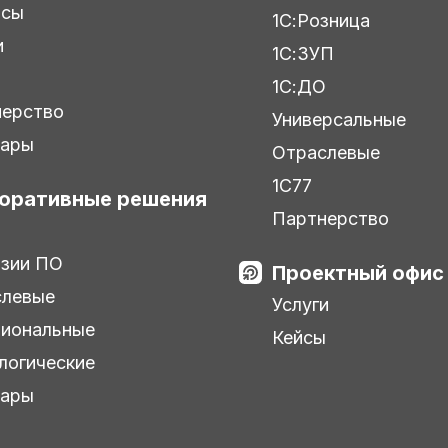
исы
1С:Розница
и
1С:ЗУП
ы
1С:ДО
нерство
Универсальные
нары
Отраслевые
1С77
оративные решения
Партнерство
зии ПО
Проектный офис
слевые
Услуги
иональные
Кейсы
логические
нары