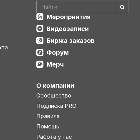
разрезе проектов. Спикер: Александр
из базы данных «1С:Методология
Федай, разработчик программ
управления документами» и какие еще
документооборота фирмы «1С».
документы следует составить при
Мероприятия
создании службы делопроизводства.
Урок будет полезен методологам-
аналитикам.
Видеозаписи
Биржа заказов
кта
Форум
Мерч
О компании
Сообщество
Подписка PRO
Правила
Помощь
Работа у нас