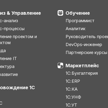
из & Управление
Обучение
с-анализ
Программист
с-процессы
Аналитик
ление проектом и
Руководитель прое
уктом
DevOps-инженер
нда
Партнерские курсы
ление IT
Маркетплейс
ектура
1С:Бухгалтерия
азвитие
1С:ERP
овождение 1С
1С:КА
1С:УНФ
С
1С:УТ