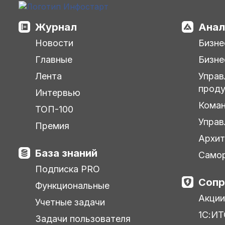
Журнал
Анал
Новости
Бизне
Главные
Бизне
Лента
Управ
прод
Интервью
Кома
ТОП-100
Управ
Премия
Архит
База знаний
Самор
Подписка PRO
Сопр
Функциональные
Акции
Учетные задачи
1С:ИТ
Задачи пользователя