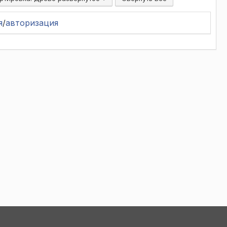
я
/
авторизация