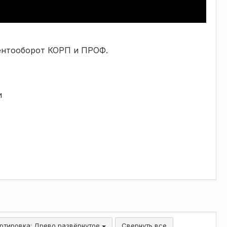
ентооборот КОРП и ПРОФ.
и
ртировка:
Древо развёрнутое
Свернуть все