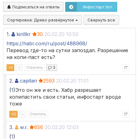
Подписаться на ответы
Инфостарт бот
Сортировка:
Древо развёрнутое
Свернуть все
1.
kirillkr
30
20.02.20 10:50
https://habr.com/ru/post/488968/
Перевод где-то на сутки запоздал. Разрешение
на копи-паст есть?
+
1
–
Ответить
3
2.
capitan
2593
20.02.20 11:01
(
1
)Это он же и есть. Хабр разрешает
копипастить свои статьи, инфостарт вроде
тоже
+
2
–
Ответить
3.
w.r.
656
20.02.20 12:03
(
1
)