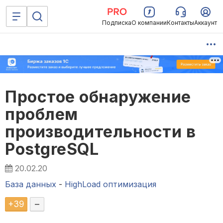
Подписка
О компании
Контакты
Аккаунт
Простое обнаружение
проблем
производительности в
PostgreSQL
20.02.20
База данных
-
HighLoad оптимизация
+
39
–