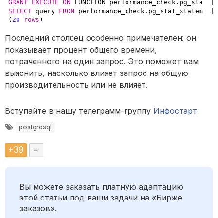
GRANT
EXECUTE
ON
 FUNCTION performance_check.pg_sta  |
SELECT
 query 
FROM
 performance_check.pg_stat_statem  |
(
20
rows
Последний столбец особенно примечателен: он
показывает процент общего времени,
потраченного на один запрос. Это поможет вам
выяснить, насколько влияет запрос на общую
производительность или не влияет.
Вступайте в нашу телеграмм-группу
Инфостарт
postgresql
+
39
–
Вы можете заказать платную адаптацию
этой статьи под ваши задачи на «Бирже
заказов».