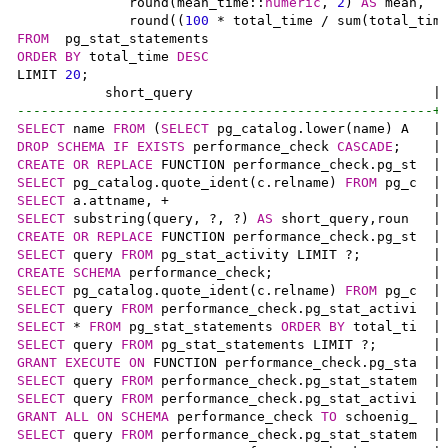
              round(mean_time::
numeric
, 
2
) 
AS
 mean,

              round((
100
 * total_time / 
sum
(total_tim
FROM
ORDER
BY
 total_time 
DESC
LIMIT 
20
;
----------------------------------------------------+
SELECT
 name 
FROM
 (
SELECT
 pg_catalog.lower(name) A   |
DROP
SCHEMA
IF
EXISTS
 performance_check 
CASCADE
;
CREATE
OR
REPLACE
 FUNCTION performance_check.pg_st  |
SELECT
 pg_catalog.quote_ident(c.relname) 
FROM
 pg_c  |
SELECT
 a.attname, +                                 |
SELECT
 substring(query, ?, ?) 
AS
 short_query,roun   |
CREATE
OR
REPLACE
 FUNCTION performance_check.pg_st  |
SELECT
 query 
FROM
 pg_stat_activity LIMIT ?;
CREATE
SCHEMA
 performance_check;
SELECT
 pg_catalog.quote_ident(c.relname) 
FROM
 pg_c  |
SELECT
 query 
FROM
 performance_check.pg_stat_activi  |
SELECT
 * 
FROM
 pg_stat_statements 
ORDER
BY
 total_ti  |
SELECT
 query 
FROM
 pg_stat_statements LIMIT ?;
GRANT
EXECUTE
ON
 FUNCTION performance_check.pg_sta  |
SELECT
 query 
FROM
 performance_check.pg_stat_statem  |
SELECT
 query 
FROM
 performance_check.pg_stat_activi  |
GRANT
ALL
ON
SCHEMA
 performance_check 
TO
 schoenig_  |
SELECT
 query 
FROM
 performance_check.pg_stat_statem  |