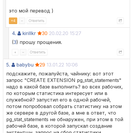
это мой перевод )
+
4
–
Ответить
4.
kirillkr
30
20.02.20 15:27
(
3
) прошу прощения.
+
–
Ответить
5.
babybu
29
13.01.22 10:06
подскажите, пожалуйста, чайнику: вот этот
запрос "CREATE EXTENSION pg_stat_statements"
надо в какой базе выполнить? во всех рабочих,
по которым статистика интересует или в
служебной? запустил его в одной рабочей,
потом попробовал собрать статистику на этом
же сервере в другой базе, а мне в ответ, что
pg_stat_statements не обнаружен, при этом в той
рабочей базе, в которой запускал создание
экстентшн, запрос на сбор статистики