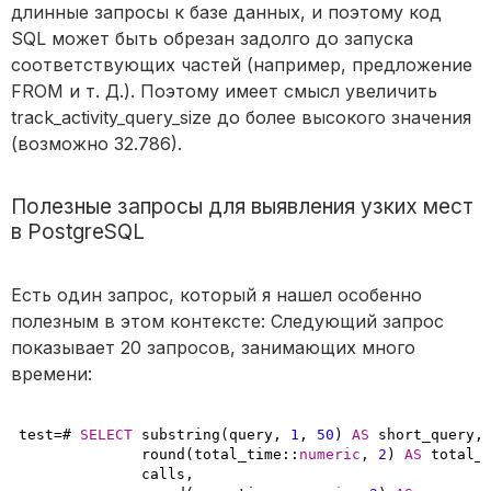
длинные запросы к базе данных, и поэтому код
SQL может быть обрезан задолго до запуска
соответствующих частей (например, предложение
FROM и т. Д.). Поэтому имеет смысл увеличить
track_activity_query_size до более высокого значения
(возможно 32.786).
Полезные запросы для выявления узких мест
в PostgreSQL
Есть один запрос, который я нашел особенно
полезным в этом контексте: Следующий запрос
показывает 20 запросов, занимающих много
времени:
test=# 
SELECT
 substring(query, 
1
, 
50
) 
AS
 short_query,

              round(total_time::
numeric
, 
2
) 
AS
 total_t
              calls,
