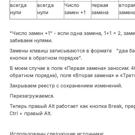
всегда
всегда
Число
первая
втора
нули
нули
замен +1
замена
замен
"Число замен +1" - если одна замена, 1+1 = 2, з
забиваем нулями.
Замены клавиш записываются в формате "два бай
кнопки в обратном порядке".
В моем случае в поле «Первая замена» заносим: 46
обратном порядке), поля «Вторая замена» и «Трет
Закрываем реестр с сохранением изменений.
Перезагружаемся.
Теперь правый Alt работает как кнопка Break, п
Ctrl + правый Alt.
Использованы следующие источники: