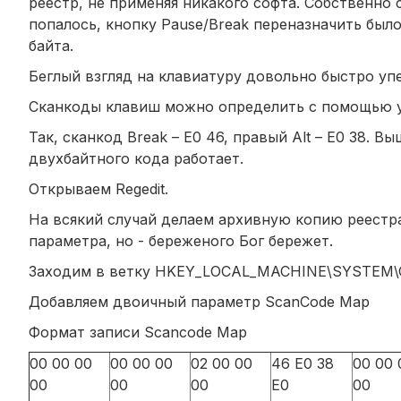
реестр, не применяя никакого софта. Собственно 
попалось, кнопку Pause/Break переназначить было
байта.
Беглый взгляд на клавиатуру довольно быстро упе
Сканкоды клавиш можно определить с помощью утил
Так, сканкод Break – E0 46, правый Alt – E0 38. В
двухбайтного кода работает.
Открываем Regedit.
На всякий случай делаем архивную копию реестр
параметра, но - береженого Бог бережет.
Заходим в ветку HKEY_LOCAL_MACHINE\SYSTEM\Cur
Добавляем двоичный параметр ScanCode Map
Формат записи Scancode Map
00 00 00
00 00 00
02 00 00
46 E0 38
00 00 
00
00
00
E0
00