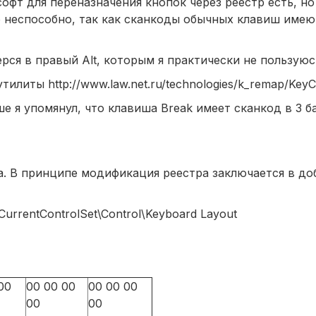
софт для переназначения кнопок через реестр есть, но
 неспособно, так как сканкоды обычных клавиш имеют 
рся в правый Alt, которым я практически не пользую
иты http://www.law.net.ru/technologies/k_remap/KeyC
ыше я упомянул, что клавиша Break имеет сканкод в 3 б
а. В принципе модификация реестра заключается в до
rentControlSet\Control\Keyboard Layout
00
00 00 00
00 00 00
00
00