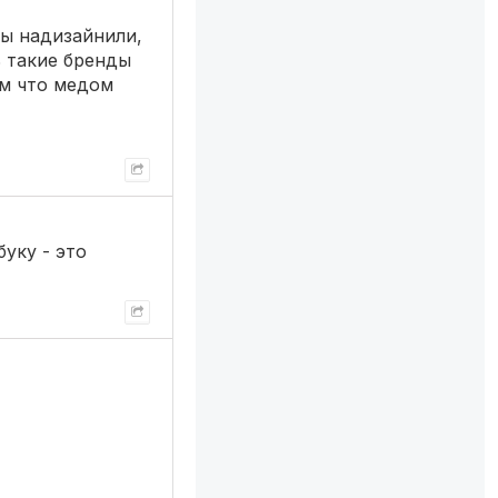
ры надизайнили,
ь такие бренды
ем что медом
буку - это