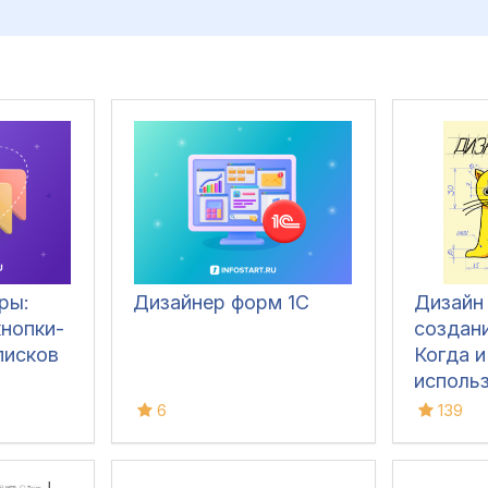
ры:
Дизайнер форм 1С
Дизайн
нопки-
создани
писков
Когда и
исполь
различ
6
139
пример
антипр
исполь