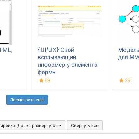
TML,
{UI/UX} Свой
Модель
всплывающий
для MV
информер у элемента
формы
98
35
Посмотреть ещё
тировка:
Древо развёрнутое
Свернуть все