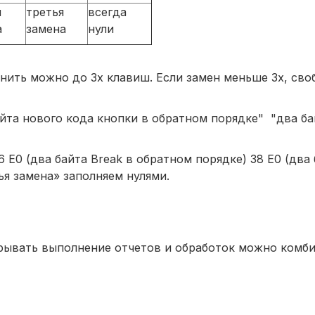
я
третья
всегда
а
замена
нули
аменить можно до 3х клавиш. Если замен меньше 3х, св
та нового кода кнопки в обратном порядке" "два ба
 E0 (два байта Break в обратном порядке) 38 E0 (два 
ья замена» заполняем нулями.
рерывать выполнение отчетов и обработок можно комб