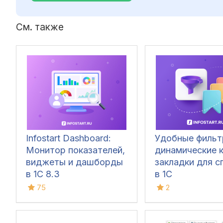
См. также
Infostart Dashboard:
Удобные фильт
Монитор показателей,
динамические к
виджеты и дашборды
закладки для с
в 1С 8.3
в 1С
75
2