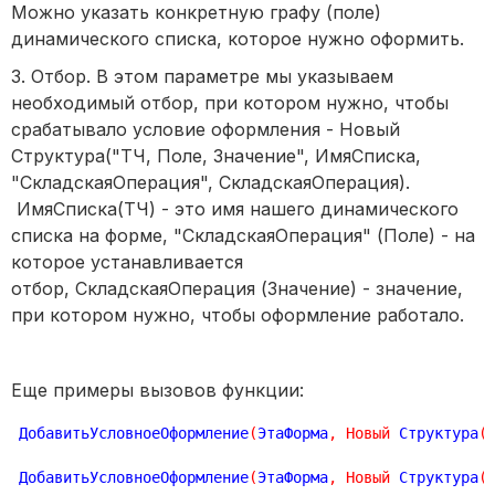
Можно указать конкретную графу (поле)
динамического списка, которое нужно оформить.
3. Отбор. В этом параметре мы указываем
необходимый отбор, при котором нужно, чтобы
срабатывало условие оформления - Новый
Структура("ТЧ, Поле, Значение", ИмяСписка,
"СкладскаяОперация", СкладскаяОперация).
ИмяСписка(ТЧ) - это имя нашего динамического
списка на форме, "СкладскаяОперация" (Поле) - на
которое устанавливается
отбор, СкладскаяОперация (Значение) - значение,
при котором нужно, чтобы оформление работало.
Еще примеры вызовов функции:
ДобавитьУсловноеОформление
(
ЭтаФорма
,
Новый
 Структура
(
ДобавитьУсловноеОформление
(
ЭтаФорма
,
Новый
 Структура
(