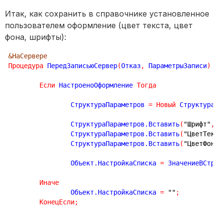
Итак, как сохранить в справочнике установленное
пользователем оформление (цвет текста, цвет
фона, шрифты):
&НаСервере
Процедура
 ПередЗаписьюСервер
(
Отказ
,
 ПараметрыЗаписи
)
Если
 НастроеноОформление 
Тогда
		СтруктураПараметров 
=
Новый
 Структура
		СтруктураПараметров.Вставить
(
"Шрифт"
,
		СтруктураПараметров.Вставить
(
"ЦветТек
		СтруктураПараметров.Вставить
(
"ЦветФон
		Объект.НастройкаСписка 
=
 ЗначениеВСтр
Иначе
		Объект.НастройкаСписка 
=
""
;
КонецЕсли
;