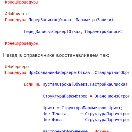
КонецПроцедуры
&НаКлиенте
Процедура
 ПередЗаписью
(
Отказ
,
 ПараметрыЗаписи
)
	ПередЗаписьюСервер
(
Отказ
,
 ПараметрыЗаписи
)
КонецПроцедуры
Назад в справочнике восстанавливаем так:
&НаСервере
Процедура
 ПриСозданииНаСервере
(
Отказ
,
 СтандартнаяОбра
Если
НЕ
 ПустаяСтрока
(
Объект.НастройкаСписка
)
		СтруктураПараметров 
=
 ЗначениеИзСтрок
		Шрифт 
=
 СтруктураПараметров.Шрифт
;
		ЦветТекста	
=
 СтруктураПараметров
		ЦветФона	
=
 СтруктураПараметров
		НастроеноОформление 
=
Истина
;