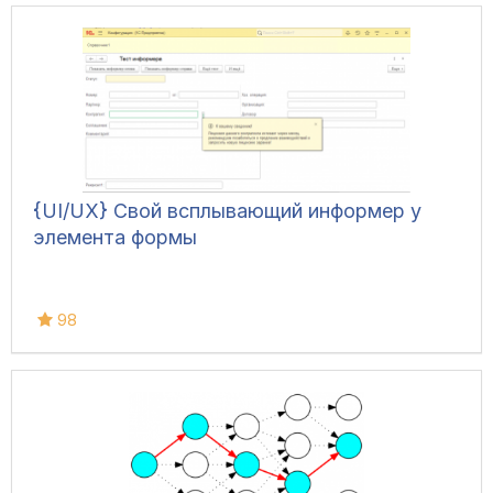
{UI/UX} Свой всплывающий информер у
элемента формы
98