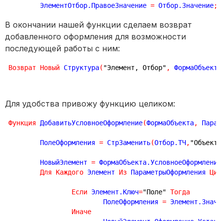
	ЭлементОтбор.ПравоеЗначение 
=
 Отбор.Значение
;
В окончании нашей функции сделаем возврат
добавленного оформления для возможности
последующей работы с ним:
Возврат
Новый
 Структура
(
"Элемент, Отбор"
,
 ФормаОбъект
Для удобства привожу функцию целиком:
Функция
 ДобавитьУсловноеОформление
(
ФормаОбъекта
,
 Пара
	ПолеОформления 
=
 СтрЗаменить
(
Отбор.ТЧ
,
"Объект
	НовыйЭлемент 
=
 ФормаОбъекта.УсловноеОформлени
Для
Каждого
 Элемент 
Из
 ПараметрыОформления 
Ци
Если
 Элемент.Ключ
=
"Поле"
Тогда
			ПолеОформления 
=
 Элемент.Знач
Иначе