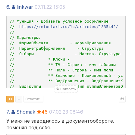
6.
linkwar
07.11.22 15:05
// Функция - Добавить условное оформление
//  
https://infostart.ru/1c/articles/1335442/
//
// Параметры:
//  ФормаОбъекта         - ФормаПриложения          
//  ПараметрыОформления     - Структура             
//  Отборы                 - Массив, Структура      
//              * Ключи -
//              ** ТЧ - Строка - имя таблицы
//              ** Поле - Строка - имя поля
//              ** Значение - Произвольный - устанав
//              ** ВидСравнения - ВидСравненияКомпон
//  ВидГруппы             - ТипГруппыЭлементовОтбора
Показать
// 
// Возвращаемое значение:
+
1
–
Ответить
//  Структура - содержит ключи:
//  - Элемент - количество элементов
7.
Shomak
46
07.02.23 08:46
//  - Отбор - количество отборов
//
У меня не заводилось в документообороте.
Функция
ДобавитьУсловноеОформление
(
ФормаОбъекта
,
Пар
поменял под себя.