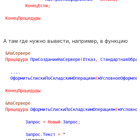
КонецЕсли
;
КонецПроцедуры
А там где нужно вывести, например, в функцию
&НаСервере
Процедура
 ПриСозданииНаСервере
(
Отказ
,
 СтандартнаяОбра
  ....

  ОформитьСпискиПоСкладскимОперациям
(
мУсловноеОформле
КонецПроцедуры
&НаСервере
Процедура
 ОформитьСпискиПоСкладскимОперациям
(
мУсловно
	Запрос 
=
Новый
 Запрос
;
	Запрос.Текст 
=
"