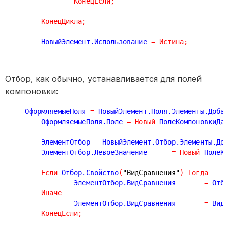
КонецЕсли
;
КонецЦикла
;
	НовыйЭлемент.Использование 
=
Истина
;
Отбор, как обычно, устанавливается для полей
компоновки:
    ОформляемыеПоля 
=
 НовыйЭлемент.Поля.Элементы.Доба
	ОформляемыеПоля.Поле 
=
Новый
 ПолеКомпоновкиДа
	ЭлементОтбор 
=
 НовыйЭлемент.Отбор.Элементы.До
	ЭлементОтбор.ЛевоеЗначение 	
=
Новый
 ПолеК
Если
 Отбор.Свойство
(
"ВидСравнения"
)
Тогда
		ЭлементОтбор.ВидСравнения  	
=
 Отб
Иначе
		ЭлементОтбор.ВидСравнения  	
=
 Вид
КонецЕсли
;