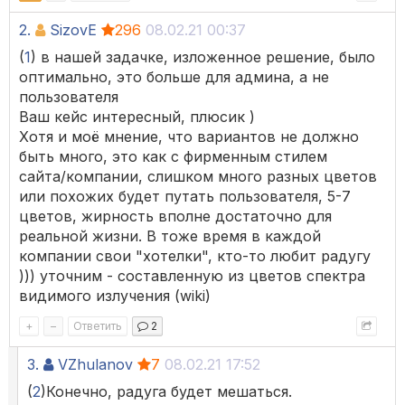
2.
SizovE
296
08.02.21 00:37
(
1
) в нашей задачке, изложенное решение, было
оптимально, это больше для админа, а не
пользователя
Ваш кейс интересный, плюсик )
Хотя и моё мнение, что вариантов не должно
быть много, это как с фирменным стилем
сайта/компании, слишком много разных цветов
или похожих будет путать пользователя, 5-7
цветов, жирность вполне достаточно для
реальной жизни. В тоже время в каждой
компании свои "хотелки", кто-то любит радугу
))) уточним - составленную из цветов спектра
видимого излучения (wiki)
+
–
Ответить
2
3.
VZhulanov
7
08.02.21 17:52
(
2
)Конечно, радуга будет мешаться.