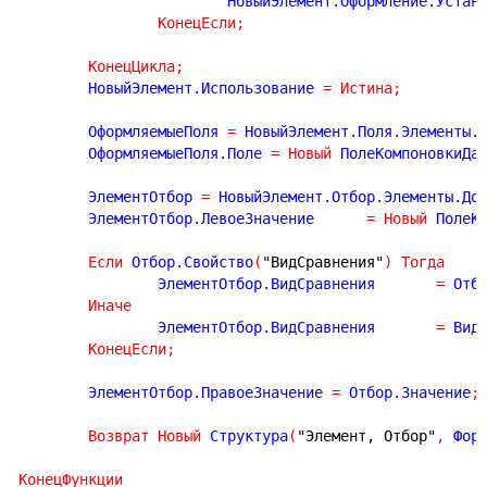
			НовыйЭлемент.Оформление.Уста
КонецЕсли
;
КонецЦикла
;
	НовыйЭлемент.Использование 
=
Истина
;
	ОформляемыеПоля 
=
 НовыйЭлемент.Поля.Элементы.
	ОформляемыеПоля.Поле 
=
Новый
 ПолеКомпоновкиДа
	ЭлементОтбор 
=
 НовыйЭлемент.Отбор.Элементы.До
	ЭлементОтбор.ЛевоеЗначение 	
=
Новый
 ПолеК
Если
 Отбор.Свойство
(
"ВидСравнения"
)
Тогда
		ЭлементОтбор.ВидСравнения  	
=
 Отб
Иначе
		ЭлементОтбор.ВидСравнения  	
=
 Вид
КонецЕсли
;
	ЭлементОтбор.ПравоеЗначение 
=
 Отбор.Значение
;
Возврат
Новый
 Структура
(
"Элемент, Отбор"
,
 Фор
КонецФункции