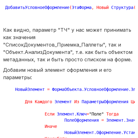
ДобавитьУсловноеОформление
(
ЭтаФорма
,
Новый
 Структура
(
Как видно, параметр "ТЧ" у нас может принимать
как значения
"СписокДокументов_Приемка_Паллеты", так и
"Объект.АнализДокумента", т.е. как быть объектом
метаданных, так и быть просто списком на форме.
Добавим новый элемент оформления и его
параметры:
    НовыйЭлемент 
=
 ФормаОбъекта.УсловноеОформление.Эл
Для
Каждого
 Элемент 
Из
 ПараметрыОформления 
Ци
Если
 Элемент.Ключ
=
"Поле"
Тогда
			ПолеОформления 
=
 Элемент.Знач
Иначе
			НовыйЭлемент.Оформление.Уста