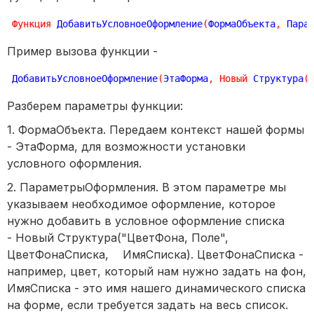
Функция
 ДобавитьУсловноеОформление
(
ФормаОбъекта
,
 Пара
Пример вызова функции -
ДобавитьУсловноеОформление
(
ЭтаФорма
,
Новый
 Структура
(
Разберем параметры функции:
1. ФормаОбъекта. Передаем контекст нашей формы
- ЭтаФорма, для возможности установки
условного оформления.
2. ПараметрыОформления. В этом параметре мы
указываем необходимое оформление, которое
нужно добавить в условное оформление списка
- Новый Структура("ЦветФона, Поле",
ЦветФонаСписка, ИмяСписка). ЦветФонаСписка -
например, цвет, который нам нужно задать на фон,
ИмяСписка - это имя нашего динамического списка
на форме, если требуется задать на весь список.