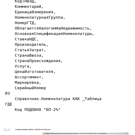
    КодТНВЭД,

    Комментарий,

    ЕдиницаИзмерения,

    НоменклатурнаяГруппа,

    НомерГТД,

    ОблагаетсяНалогомНаНедвижимость,

    ОсновнаяСпецификацияНоменклатуры,

    СтавкаНДС,

    Производитель,

    СтатьяЗатрат,

    СтранаВвоза,

    СтранаПроисхождения,

    Услуга,

    ЦенаИзготовителя,

    Ассортимент,

    Маркировка,

    СерийныйНомер

ИЗ

    Справочник.Номенклатура КАК _Таблица

ГДЕ

    Код ПОДОБНО "БП-2%"