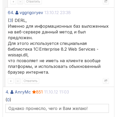
+
–
Ответить
64.
vggrigoryev
13.10.12 23:38
(
3
) DERL,
Именно для информационных баз выложенных
на веб-сервере данный метод и был
предложен.
Для этого используется специальная
библиотека 1C:Enterprise 8.2 Web Services -
wsisapi.dll,
что позволяет не иметь на клиенте вообще
платформы, и использовать обыкновенный
браузер интернета.
+
–
Ответить
4.
AnryMc
851
11.10.12 11:03
(
0
)
Однако пронесло, чего и Вам желаю!