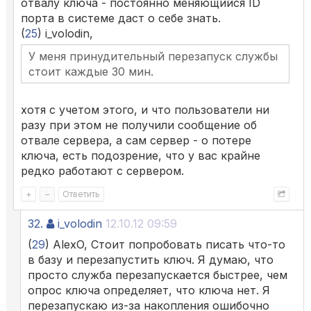
отвалу ключа - постоянно меняющийся ID
порта в системе даст о себе знать.
(
25
) i_volodin,
У меня принудительный перезапуск службы
стоит каждые 30 мин.
хотя с учетом этого, и что пользователи ни
разу при этом не получили сообщение об
отвале сервера, а сам сервер - о потере
ключа, есть подозрение, что у вас крайне
редко работают с сервером.
+
–
Ответить
32.
i_volodin
12.10.12 09:59
(
29
) AlexO, Стоит попробовать писать что-то
в базу и перезапустить ключ. Я думаю, что
просто служба перезапускается быстрее, чем
опрос ключа определяет, что ключа нет. Я
перезапускаю из-за накопления ошибочно