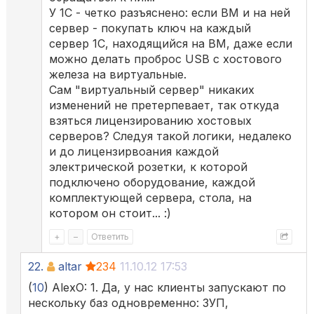
У 1С - четко разъяснено: если ВМ и на ней
сервер - покупать ключ на каждый
сервер 1С, находящийся на ВМ, даже если
можно делать проброс USB с хостового
железа на виртуальные.
Сам "виртуальный сервер" никаких
изменений не претерпевает, так откуда
взяться лицензированию хостовых
серверов? Следуя такой логики, недалеко
и до лицензирвоания каждой
электрической розетки, к которой
подключено оборудование, каждой
комплектующей сервера, стола, на
котором он стоит... :)
+
–
Ответить
22.
altar
234
11.10.12 17:53
(
10
) AlexO: 1. Да, у нас клиенты запускают по
нескольку баз одновременно: ЗУП,