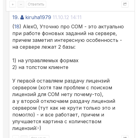
+
–
Ответить
19.
kiruha1979
11.10.12 14:11
(
18
) AlexO, Уточню про COM - это актуально
при работе фоновых заданий на сервере,
причем заметил интересную особенность -
на сервере лежат 2 базы:
1) на управляемых формах
2) на толстом клиенте
У первой оставляем раздачу лицензий
сервером (хотя там проблем с поиском
лицензий для COM нету почему-то),
а у второй отключаем раздачу лицензий
сервером (тут как не крути только это и
помогло) - и все работает, причем и
улучшается картина с количеством
лицензий:-)