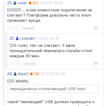
23.
rozer
323
11.10.12 18:58
(
20
)(21) ... и как клиентские подключения не
слетают? Платформа довольно часто ключ
проверяет вроде.
+
–
Ответить
25.
i_volodin
11.10.12 20:41
(
23
) rozer, Нет не слетают. У меня
принудительный перезапуск службы стоит
каждые 30 мин.
+
–
Ответить
29.
AlexO
136
12.10.12 09:48
(
20
) kilokilo,
периодически отключающий USB порт
такой "мигающий" USB должен приводить к