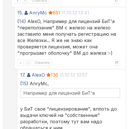
+
–
Ответить
15.
AnryMc
851
11.10.12 13:41
(
14
) AlexO, Например для лицензий БиТ'а
"переползание" ВМ с железо на железо
заставило меня получать регистрацию на
все Железки... Я же не знаю как
проверяется лицензия, может она
"прогрызает оболочку" ВМ до железа :-)
+
–
Ответить
17.
AlexO
136
11.10.12 13:57
(
15
) AnryMc,
Например для лицензий БиТ'а
у БиТ свое "лицензирование", вплоть до
выдачи ключей на "собственные"
разработки, поэтому тут вам надо
обращаться к ним.