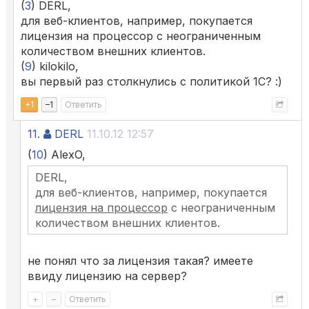
(
3
) DERL,
для веб-клиентов, например, покупается
лицензия на процессор с неограниченным
количеством внешних клиентов.
(
9
) kilokilo,
вы первый раз столкнулись с политикой 1С? :)
+
1
–
1
Ответить
11.
DERL
11.10.12 12:57
(
10
) AlexO,
DERL,
для веб-клиентов, например, покупается
лицензия на процессор
с неограниченным
количеством внешних клиентов.
не понял что за лицензия такая? имеете
ввиду лицензию на сервер?
+
–
Ответить