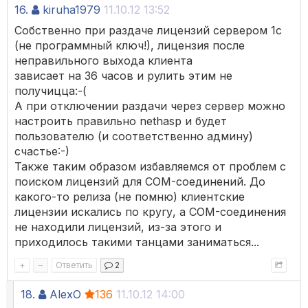
16.
kiruha1979
11.10.12 13:52
Собственно при раздаче лицензий сервером 1с
(не программный ключ!), лицензия после
неправильного выхода клиента
зависает на 36 часов и рулить этим не
получицца:-(
А при отключении раздачи через сервер можно
настроить правильно nethasp и будет
пользователю (и соответственно админу)
счастье:-)
Также таким образом избавляемся от проблем с
поиском лицензий для COM-соединений. До
какого-то релиза (не помню) клиентские
лицензии искались по кругу, а COM-соединения
не находили лицензий, из-за этого и
приходилось такими танцами заниматься...
+
–
Ответить
2
18.
AlexO
136
11.10.12 14:00