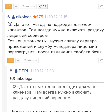
+
4
–
Ответить
12
6.
nikolega
175
11.10.12 11:15
(
3
) Да, этот метод не подходит для web-
клиентов. Там всегда нужно включать раздачу
лицензий сервером.
Есть еще тонкость - нужно службу сервера
приложений и службу менеджера лицензий
перезагрузить после изменения свойств базы.
+
5
–
Ответить
8.
DERL
11.10.12 11:30
(
6
) nikolega,
(3) Да, этот метод не подходит для web-
клиентов. Там всегда нужно включать
раздачу лицензий сервером.
Думаю этот нюанс следует в описании