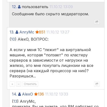
12.
пользователь
11.10.12 13:09
Сообщение было скрыто модератором.
13.
AnryMc
851
11.10.12 13:27
(
10
) AlexO, ВОПРОС:
А если у меня 1С "лежит" на виртуальной
машине, которая "ползает" по кластеру
серверов в зависимости от нагрузки на
железо, это мне покупать лицензии на все
сервера (на каждый процессор на них)?
Разоришься...
+
–
Ответить
14.
AlexO
136
11.10.12 13:33
(
13
) AnryMc,
приехали. Вы не знаете, что ВМ работает со