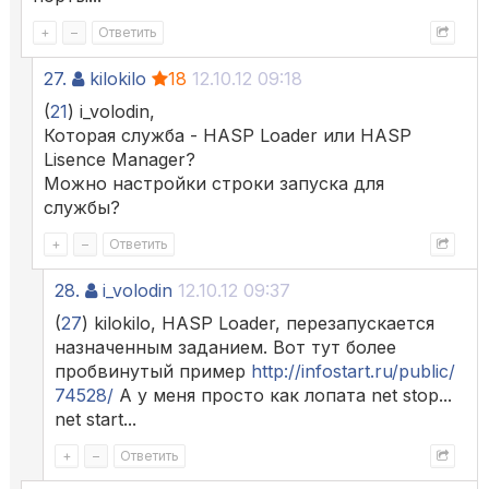
+
–
Ответить
27.
kilokilo
18
12.10.12 09:18
(
21
) i_volodin,
Которая служба - HASP Loader или HASP
Lisence Manager?
Можно настройки строки запуска для
службы?
+
–
Ответить
28.
i_volodin
12.10.12 09:37
(
27
) kilokilo, HASP Loader, перезапускается
назначенным заданием. Вот тут более
пробвинутый пример
http://infostart.ru/public/
74528/
А у меня просто как лопата net stop...
net start...
+
–
Ответить