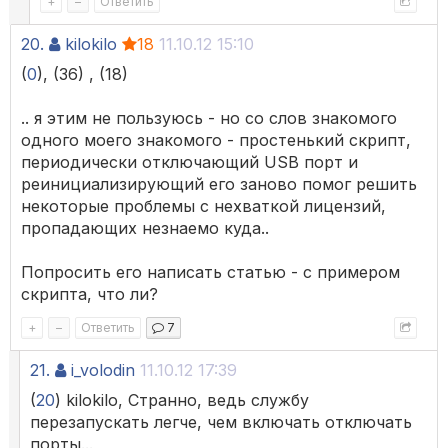
+
–
Ответить
20.
kilokilo
18
11.10.12 15:10
(
0
), (36) , (18)
.. я этим не пользуюсь - но со слов знакомого
одного моего знакомого - простенький скрипт,
периодически отключающий USB порт и
реинициализирующий его заново помог решить
некоторые проблемы с нехваткой лицензий,
пропадающих незнаемо куда..
Попросить его написать статью - с примером
скрипта, что ли?
+
–
Ответить
7
21.
i_volodin
11.10.12 17:39
(
20
) kilokilo, Странно, ведь службу
перезапускать легче, чем включать отключать
порты...