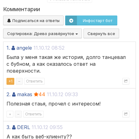
Комментарии
Подписаться на ответы
Инфостарт бот
Сортировка:
Древо развёрнутое
Свернуть все
1.
angele
11.10.12 08:52
Была у меня такая же история, долго танцевал
с бубном, а как оказалось ответ на
поверхности.
+
1
–
Ответить
2.
makas
44
11.10.12 09:33
Полезная стаья, прочел с интересом!
+
–
Ответить
3.
DERL
11.10.12 09:55
А как быть веб-клиенту??