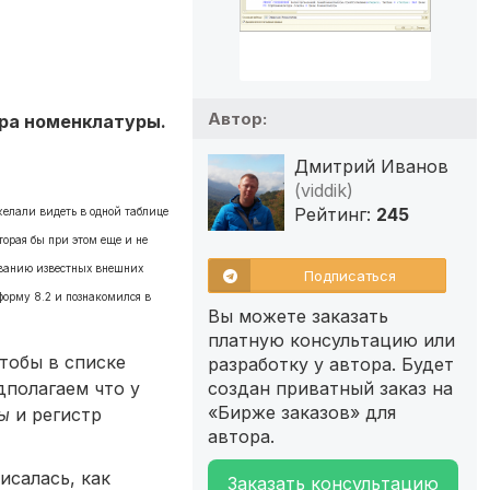
Автор:
ра номенклатуры.
Дмитрий Иванов
(viddik)
Рейтинг:
245
желали видеть в одной таблице
орая бы при этом еще и не
зованию известных внешних
Подписаться
форму 8.2 и познакомился в
Вы можете заказать
платную консультацию или
тобы в списке
разработку у автора. Будет
дполагаем что у
создан приватный заказ на
«Бирже заказов» для
ы
и регистр
автора.
исалась, как
Заказать консультацию