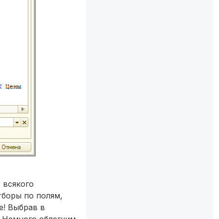
 всякого
боры по полям,
е! Выбрав в
. Немного облегчим