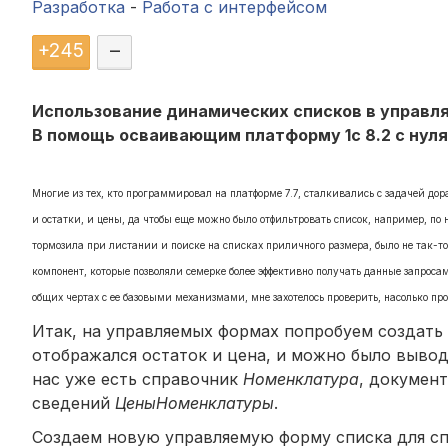
Разработка
-
Работа с интерфейсом
+
245
–
Использование динамических списков в управ
В помощь осваивающим платформу 1с 8.2 с нуля и
Многие из тех, кто программировал на платформе 7.7, сталкивались с задачей до
и остатки, и цены, да чтобы еще можно было отфильтровать список, например, по
тормозила при листании и поиске на списках приличного размера, было не так-то
компонент, которые позволяли семерке более эффективно получать данные запроса
общих чертах с ее базовыми механизмами, мне захотелось проверить, насолько пр
Итак, на управляемых формах попробуем создать
отображался остаток и цена, и можно было вывод
нас уже есть справочник
Номенклатура
, докумен
сведений
ЦеныНоменклатуры
.
Создаем новую управляемую форму списка для сп