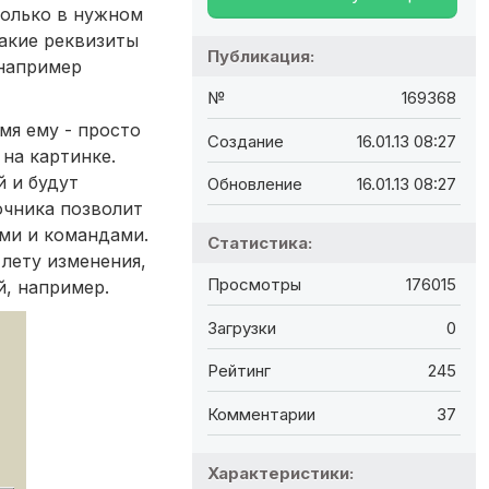
только в нужном
какие реквизиты
Публикация:
 например
№
169368
мя ему - просто
Создание
16.01.13 08:27
на картинке.
й и будут
Обновление
16.01.13 08:27
очника позволит
ми и командами.
Статистика:
лету изменения,
Просмотры
176015
й, например.
Загрузки
0
Рейтинг
245
Комментарии
37
Характеристики: