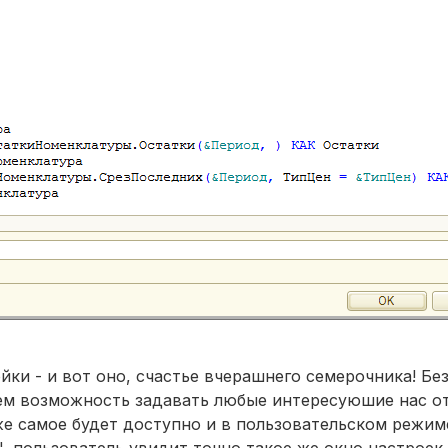
ки - и вот оно, счастье вчерашнего семерочника! Без
ем возможность задавать любые интересуюшие нас от
 же самое будет доступно и в пользовательском режим
, пользователь увидит точно такое же окно настроек