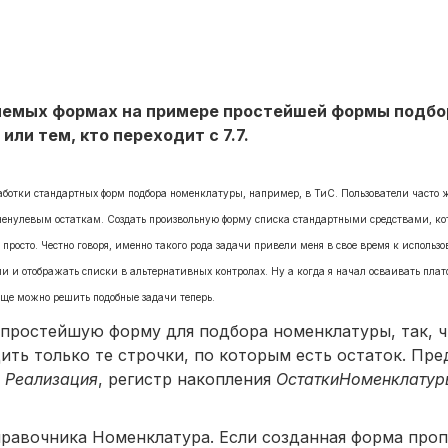
ляемых формах на примере простейшей формы подбо
ли тем, кто переходит с 7.7.
работки стандартных форм подбора номенклатуры, например, в ТиС. Пользователи часто 
 ненулевым остаткам. Создать произвольную форму списка стандартными средствами, кот
 просто. Честно говоря, именно такого рода задачи привели меня в свое время к исполь
ми и отображать списки в альтернативных контролах. Ну а когда я начал осваивать плат
още можно решить подобные задачи теперь.
 простейшую форму для подбора номенклатуры, так, ч
ить только те строчки, по которым есть остаток. Пре
т
Реализация
, регистр накопления
ОстаткиНоменклатур
равочника Номенклатура. Если созданная форма проп