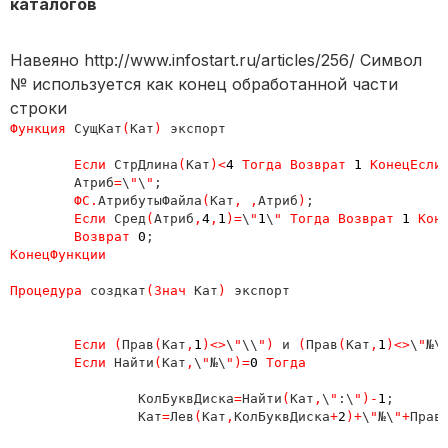
каталогов
Навеяно http://www.infostart.ru/articles/256/ Символ
№ используется как конец обработанной части
строки
Функция 
СущКат
(
Кат
) 
экспорт

Если 
СтрДлина
(
Кат
)<
4 
Тогда Возврат 
1 
КонецЕсли
;
	Атриб
=
\
"
\
"
;

ФС
.
АтрибутыФайла
(
Кат
, 
,
Атриб
)
;

Если 
Сред
(
Атриб
,
4
,
1
)
=
\
"
1
\
" Тогда Возврат 
1 
Кон
Возврат 
0
КонецФункции

Процедура 
создкат
(Знач 
Кат
) 
экспорт

Если 
(
Прав
(
Кат
,
1
)<>
\
"
\\
"
) 
и 
(
Прав
(
Кат
,
1
)<>
\
"
№\
Если 
Найти
(
Кат
,
\
"
№\
"
)
=
0 
Тогда

КолБуквДиска
=
Найти
(
Кат
,
\
"
:\
"
)
-
1
;

		Кат
=
Лев
(
Кат
,
КолБуквДиска
+
2
)
+
\
"
№\
"
+
Прав