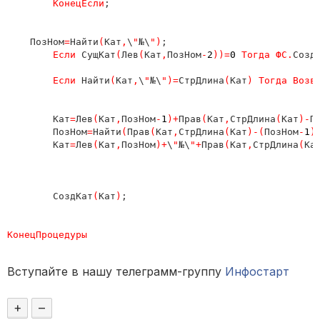
КонецЕсли
;

    ПозНом
=
Найти
(
Кат
,
\
"
№\
"
)
;

Если 
СущКат
(
Лев
(
Кат
,
ПозНом
-
2
)
)
=
0 
Тогда ФС
.
Созд
Если 
Найти
(
Кат
,
\
"
№\
"
)
=
СтрДлина
(
Кат
) Тогда Возв
	Кат
=
Лев
(
Кат
,
ПозНом
-
1
)
+
Прав
(
Кат
,
СтрДлина
(
Кат
)
-
П
	ПозНом
=
Найти
(
Прав
(
Кат
,
СтрДлина
(
Кат
)
-
(
ПозНом
-
1
)
	Кат
=
Лев
(
Кат
,
ПозНом
)
+
\
"
№\
"
+
Прав
(
Кат
,
СтрДлина
(
Ка
	СоздКат
(
Кат
)
;

Вступайте в нашу телеграмм-группу
Инфостарт
+
–