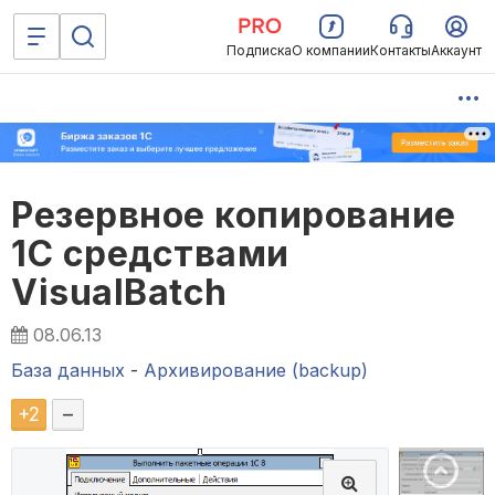
Подписка
О компании
Контакты
Аккаунт
Резервное копирование
1С средствами
VisualBatch
08.06.13
База данных
-
Архивирование (backup)
+
2
–