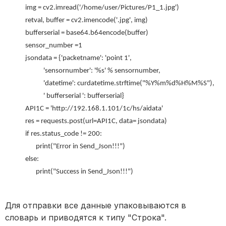
img = cv2.imread('/home/user/Pictures/P1_1.jpg')
retval, buffer = cv2.imencode('.jpg', img)
bufferserial = base64.b64encode(buffer)
sensor_number =1
jsondata = {'packetname': 'point 1',
'sensornumber': '%s' % sensornumber,
'datetime': curdatetime.strftime("%Y%m%d%H%M%S"),
' bufferserial ': bufferserial}
API1C = 'http://192.168.1.101/1c/hs/aidata'
res = requests.post(url=API1C, data= jsondata)
if res.status_code != 200:
print("Error in Send_Json!!!")
else:
print("Success in Send_Json!!!")
Для отправки все данные упаковываются в
словарь и приводятся к типу "Строка".