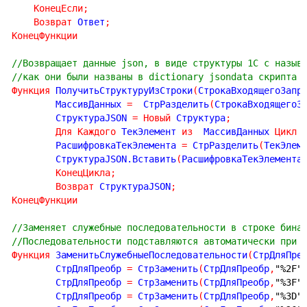
КонецЕсли
;
Возврат
 Ответ
;
КонецФункции
//Возвращает данные json, в виде структуры 1С с назыв
//как они были названы в dictionary jsondata скрипта 
Функция
 ПолучитьСтруктуруИзСтроки
(
СтрокаВходящегоЗапр
	МассивДанных 
=
  СтрРазделить
(
СтрокаВходящегоЗ
	СтруктураJSON 
=
Новый
 Структура
;
Для
Каждого
 ТекЭлемент 
из
  МассивДанных 
Цикл
        РасшифровкаТекЭлемента 
=
 СтрРазделить
(
ТекЭлем
        СтруктураJSON.Вставить
(
РасшифровкаТекЭлемента
КонецЦикла
;
Возврат
 СтруктураJSON
;
КонецФункции
//Заменяет служебные последовательности в строке бина
//Последовательности подставляются автоматически при 
Функция
 ЗаменитьСлужебныеПоследовательности
(
СтрДляПре
	СтрДляПреобр 
=
 СтрЗаменить
(
СтрДляПреобр
,
"%2F"
	СтрДляПреобр 
=
 СтрЗаменить
(
СтрДляПреобр
,
"%3F"
	СтрДляПреобр 
=
 СтрЗаменить
(
СтрДляПреобр
,
"%3D"