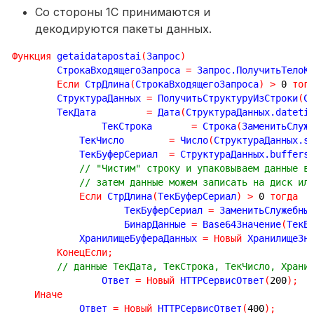
Cо стороны 1С принимаются и
декодируются пакеты данных.
Функция
 getaidatapostai
(
Запрос
)
	СтрокаВходящегоЗапроса 
=
 Запрос.ПолучитьТелоК
Если
 СтрДлина
(
СтрокаВходящегоЗапроса
)
>
0
тог
        СтруктураДанных 
=
 ПолучитьСтруктуруИзСтроки
(
С
        ТекДата         
=
 Дата
(
СтруктураДанных.dateti
		ТекСтрока       
=
 Строка
(
ЗаменитьСлуж
	    ТекЧисло        
=
 Число
(
СтруктураДанных.s
	    ТекБуферСериал  
=
 СтруктураДанных.buffers
// "Чистим" строку и упаковываем данные в
// затем данные можем записать на диск ил
Если
 СтрДлина
(
ТекБуферСериал
)
>
0
тогда
		    ТекБуферСериал 
=
 ЗаменитьСлужебны
		    БинарДанные 
=
 Base64Значение
(
ТекБ
            ХранилищеБуфераДанных 
=
Новый
 ХранилищеЗн
КонецЕсли
;
// данные ТекДата, ТекСтрока, ТекЧисло, Храни
		Ответ 
=
Новый
 HTTPСервисОтвет
(
200
)
;
Иначе
	    Ответ 
=
Новый
 HTTPСервисОтвет
(
400
)
;