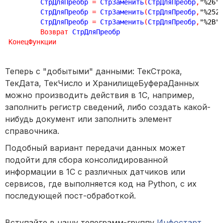
	СтрДляПреобр 
=
 СтрЗаменить
(
СтрДляПреобр
,
"%26"
	СтрДляПреобр 
=
 СтрЗаменить
(
СтрДляПреобр
,
"%252
	СтрДляПреобр 
=
 СтрЗаменить
(
СтрДляПреобр
,
"%2B"
Возврат
КонецФункции
Теперь с "добытыми" данными: ТекСтрока,
ТекДата, ТекЧисло и ХранилищеБуфераДанных
можно производить действия в 1С, например,
заполнить регистр сведений, либо создать какой-
нибудь документ или заполнить элемент
справочника.
Подобный вариант передачи данных может
подойти для сбора консолидированной
информации в 1С с различных датчиков или
сервисов, где выполняется код на Python, с их
последующей пост-обработкой.
Вступайте в нашу телеграмм-группу
Инфостарт