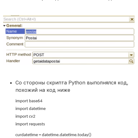
Со стороны скрипта Python выполнялся код,
похожий на код ниже
import base64
import datetime
import cv2
import requests
curdatetime = datetime.datetime.today()