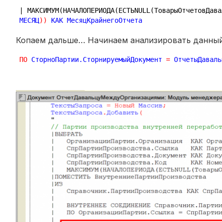
| МАКСИМУМ(НАЧАЛОПЕРИОДА(ЕСТЬNULL(ТоварыОтчетовДава
МЕСЯЦ
)
)
 КАК МесяцКрайнегоОтчета
Копаем дальше… Начинаем анализировать данный 
ПО
 СторноПартии.СторнируемыйДокумент 
=
 ОтчетыДаваль