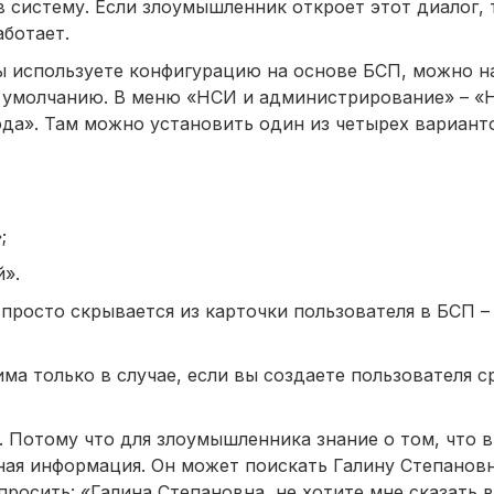
 систему. Если злоумышленник откроет этот диалог, 
аботает.
ы используете конфигурацию на основе БСП, можно н
о умолчанию. В меню «НСИ и администрирование» – «
ода». Там можно установить один из четырех вариант
;
й».
просто скрывается из карточки пользователя в БСП – 
ма только в случае, если вы создаете пользователя 
 Потому что для злоумышленника знание о том, что в
ная информация. Он может поискать Галину Степановн
просить: «Галина Степановна, не хотите мне сказать 