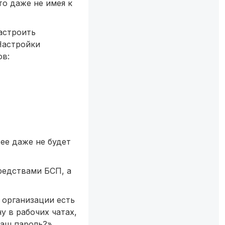
то даже не имея к
астроить
Настройки
ов:
ее даже не будет
средствами БСП, а
 организации есть
у в рабочих чатах,
ваш пароль?»