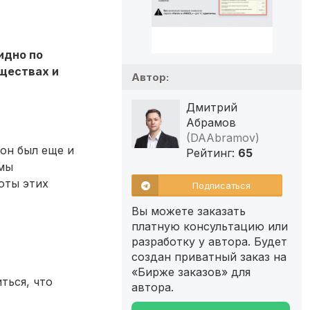
идно по
ществах и
Автор:
Дмитрий
Абрамов
(DAAbramov)
 он был еще и
Рейтинг:
65
змы
оты этих
Подписаться
Вы можете заказать
платную консультацию или
разработку у автора. Будет
создан приватный заказ на
«Бирже заказов» для
ться, что
автора.