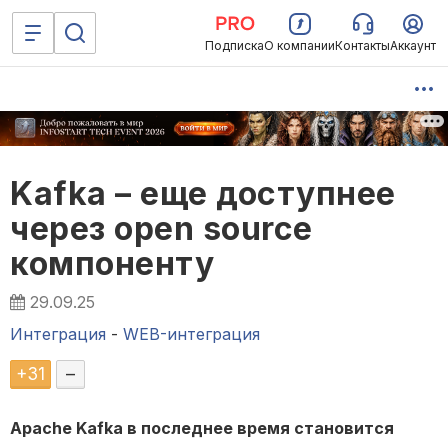
Подписка
О компании
Контакты
Аккаунт
Kafka – еще доступнее
через open source
компоненту
29.09.25
Интеграция
-
WEB-интеграция
+
31
–
Apache Kafka в последнее время становится