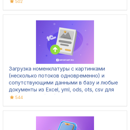
502
Загрузка номенклатуры c картинками
(несколько потоков одновременно) и
сопутствующими данными в базу и любые
документы из Excel, yml, ods, ots, csv для
УТ 10.3, УТ 11 (все), БП 3, КА 2, ERP 2, УНФ
544
1.6/3.0, Розница 2/3.0