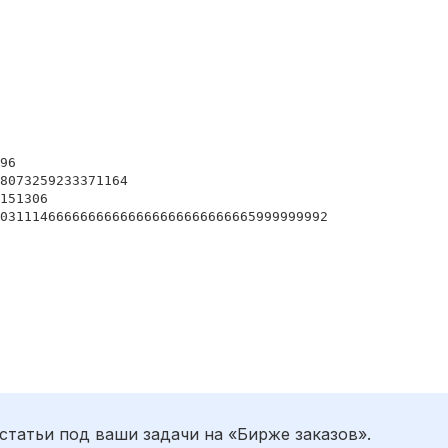
96
8073259233371164
151306
403111466666666666666666666666665999999992
статьи под ваши задачи на «Бирже заказов».