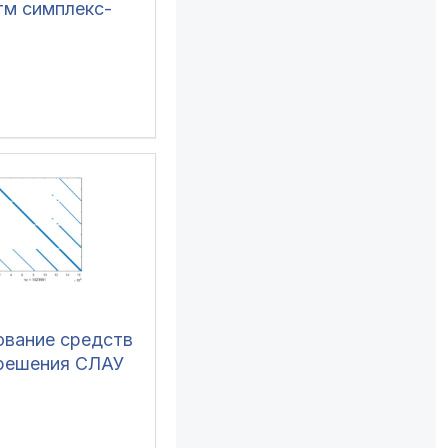
тм симплекс-
ование средств
 решения СЛАУ