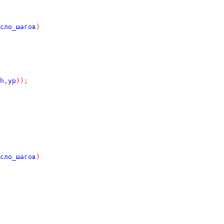
сло_шагов
)
h
,
yp
));
сло_шагов
)