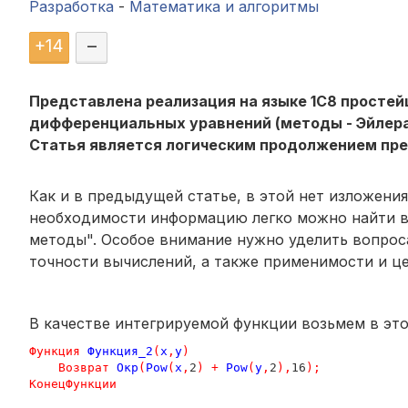
Разработка
-
Математика и алгоритмы
+
14
–
Представлена реализация на языке 1С8 просте
дифференциальных уравнений (методы - Эйлера,
Статья является логическим продолжением пр
Как и в предыдущей статье, в этой нет
изложения
необходимости информацию легко можно найти в 
методы"
. Особое внимание нужно уделить вопрос
точности вычислений, а также применимости и ц
В качестве интегрируемой функции возьмем в это
Функция
Функция_2
(
х
,
у
)
Возврат
Окр
(
Pow
(
х
,
2
)
+
Pow
(
у
,
2
),
16
);
КонецФункции