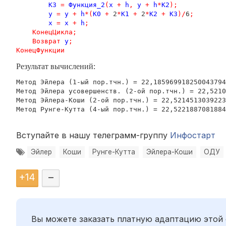
К3
=
Функция_2
(
х
+
h
,
у
+
h
*
К2
);
у
=
у
+
h
*(
К0
+
 2
*
К1
+
 2
*
К2
+
К3
)/
6
;
х
=
х
+
h
;
КонецЦикла
;
Возврат
у
;
КонецФункции
Результат вычислений:
Метод Эйлера (1-ый пор.тчн.) = 22,185969918250043794
Метод Эйлера усовершенств. (2-ой пор.тчн.) = 22,5210
Метод Эйлера-Коши (2-ой пор.тчн.) = 22,5214513039223
Метод Рунге-Кутта (4-ый пор.тчн.) = 22,522188708188
Вступайте в нашу телеграмм-группу
Инфостарт
Эйлер
Коши
Рунге-Кутта
Эйлера-Коши
ОДУ
+
14
–
Вы можете заказать платную адаптацию этой 