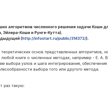
йших алгоритмов численного решения задачи Коши д
 Эйлера-Коши и Рунге-Кутта).
едыдущей (
http://infostart.ru/public/314372/
).
 теоретических основ представленных алгоритмов, но
любой книге о численных методах, например - Е. А. 
ам выбора узлов и шага интегрирования, обеспечения
елесообразности выбора того или другого метода.
т раз такую: