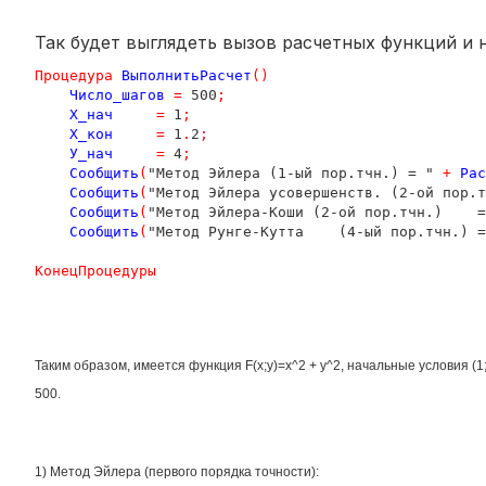
Так будет выглядеть вызов расчетных функций и 
Процедура
ВыполнитьРасчет
()
Число_шагов
=
 500
;
Х_нач
=
 1
;
Х_кон
=
 1
.
2
;
У_нач
=
 4
;
Сообщить
(
"Метод Эйлера (1-ый пор.тчн.) = " 
+
Рас
Сообщить
(
"Метод Эйлера усовершенств. (2-ой пор.т
Сообщить
(
"Метод Эйлера-Коши (2-ой пор.тчн.)    =
Сообщить
(
"Метод Рунге-Кутта    (4-ый пор.тчн.) =
КонецПроцедуры
Таким образом, имеется функция F(x;y)=x^2 + y^2, начальные условия (1;
500.
1) Метод Эйлера (первого порядка точности):