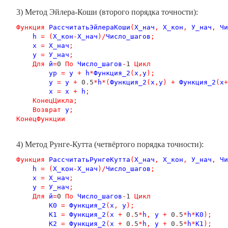
3) Метод Эйлера-Коши (второго порядка точности):
Функция
РассчитатьЭйлераКоши
(
Х_нач
,
Х_кон
,
У_нач
,
Чи
h
=
(
Х_кон
-
Х_нач
)/
Число_шагов
;
x
=
Х_нач
;
y
=
У_нач
;
Для
й
=
0 
По
Число_шагов
-
1 
Цикл
yp
=
y
+
h
*
Функция_2
(
x
,
y
);
y
=
y
+
 0
.
5
*
h
*(
Функция_2
(
x
,
y
)
+
Функция_2
(
x
+
x
=
x
+
h
;
КонецЦикла
;
Возврат
y
;
КонецФункции
4) Метод Рунге-Кутта (четвёртого порядка точности):
Функция
РассчитатьРунгеКутта
(
Х_нач
,
Х_кон
,
У_нач
,
Чи
h
=
(
Х_кон
-
Х_нач
)/
Число_шагов
;
х
=
Х_нач
;
у
=
У_нач
;
Для
й
=
0 
По
Число_шагов
-
1 
Цикл
К0
=
Функция_2
(
х
,
у
);
К1
=
Функция_2
(
х
+
 0
.
5
*
h
,
у
+
 0
.
5
*
h
*
К0
);
К2
=
Функция_2
(
х
+
 0
.
5
*
h
,
у
+
 0
.
5
*
h
*
К1
);