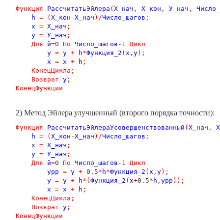
Функция
РассчитатьЭйлера
(
Х_нач
,
Х_кон
,
У_нач
,
Число_
h
=
(
Х_кон
-
Х_нач
)/
Число_шагов
;
x
=
Х_нач
;
y
=
У_нач
;
Для
й
=
0 
По
Число_шагов
-
1 
Цикл
y
=
y
+
h
*
Функция_2
(
x
,
y
);
x
=
x
+
h
;
КонецЦикла
;
Возврат
y
;
КонецФункции
2) Метод Эйлера улучшенный (второго порядка точности):
Функция
РассчитатьЭйлераУсовершенствованный
(
Х_нач
,
Х
h
=
(
Х_кон
-
Х_нач
)/
Число_шагов
;
x
=
Х_нач
;
y
=
У_нач
;
Для
й
=
0 
По
Число_шагов
-
1 
Цикл
yрр
=
y
+
 0
.
5
*
h
*
Функция_2
(
x
,
y
);
y
=
y
+
h
*(
Функция_2
(
x
+
0
.
5
*
h
,
yрр
));
x
=
x
+
h
;
КонецЦикла
;
Возврат
y
;
КонецФункции