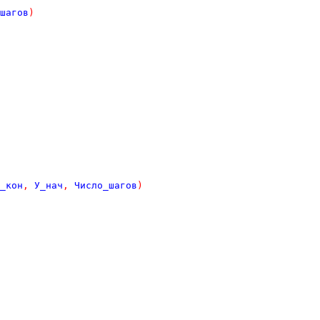
шагов
)
_кон
,
У_нач
,
Число_шагов
)