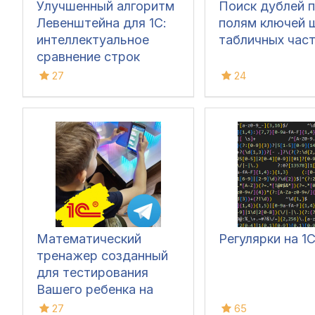
Улучшенный алгоритм
Поиск дублей 
Левенштейна для 1С:
полям ключей 
интеллектуальное
табличных час
сравнение строк
27
24
Математический
Регулярки на 1
тренажер созданный
для тестирования
Вашего ребенка на
предмет: умножения,
27
65