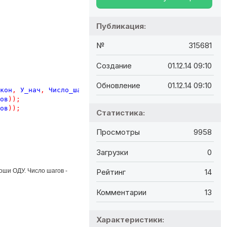
Публикация:
№
315681
Создание
01.12.14 09:10
Обновление
01.12.14 09:10
кон
,
У_нач
,
Число_шагов
));
ов
));
ов
));
Статистика:
Просмотры
9958
Загрузки
0
Коши ОДУ. Число шагов -
Рейтинг
14
Комментарии
13
Характеристики: