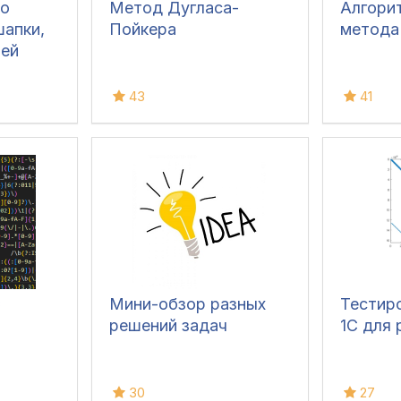
по
Метод Дугласа-
Алгори
шапки,
Пойкера
метода
тей
43
41
С
Мини-обзор разных
Тестир
решений задач
1С для
30
27