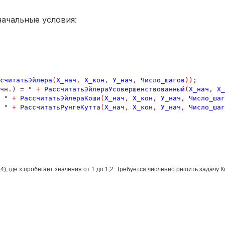
начальные условия:
считатьЭйлера
(
Х_нач
,
Х_кон
,
У_нач
,
Число_шагов
));
чн.) = " 
+
РассчитатьЭйлераУсовершенствованный
(
Х_нач
,
Х_
 " 
+
РассчитатьЭйлераКоши
(
Х_нач
,
Х_кон
,
У_нач
,
Число_шаг
 " 
+
РассчитатьРунгеКутта
(
Х_нач
,
Х_кон
,
У_нач
,
Число_шаг
4), где x пробегает значения от 1 до 1,2. Требуется численно решить задачу 