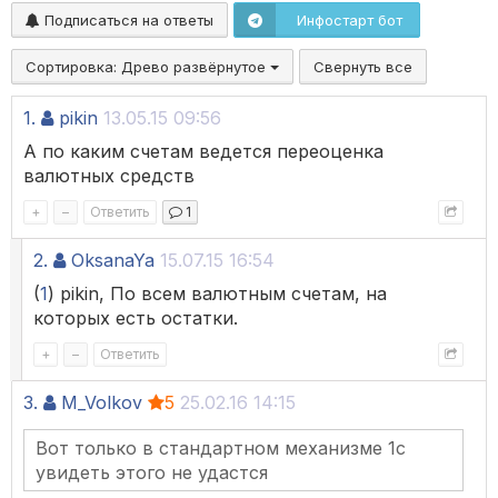
Подписаться на ответы
Инфостарт бот
Сортировка:
Древо развёрнутое
Свернуть все
1.
pikin
13.05.15 09:56
А по каким счетам ведется переоценка
валютных средств
+
–
Ответить
1
2.
OksanaYa
15.07.15 16:54
(
1
) pikin, По всем валютным счетам, на
которых есть остатки.
+
–
Ответить
3.
M_Volkov
5
25.02.16 14:15
Вот только в стандартном механизме 1с
увидеть этого не удастся