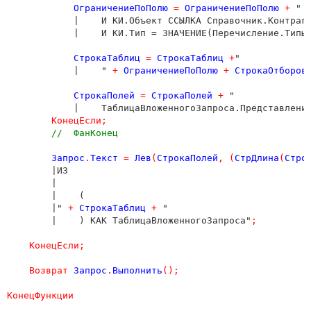
ОграничениеПоПолю
=
ОграничениеПоПолю
+
 "

            |    И КИ.Объект ССЫЛКА Справочник.Контраге
            |    И КИ.Тип = ЗНАЧЕНИЕ(Перечисление.Типы
СтрокаТаблиц
=
СтрокаТаблиц
+
"

            |    " 
+
ОграничениеПоПолю
+
СтрокаОтборов
СтрокаПолей
=
СтрокаПолей
+
 "

            |    ТаблицаВложенногоЗапроса.Представлени
КонецЕсли
;
//  ФанКонец
Запрос
.
Текст
=
Лев
(
СтрокаПолей
,
(
СтрДлина
(
Стро
        |ИЗ

        |

        |    (

        |" 
+
СтрокаТаблиц
+
 "

        |    ) КАК ТаблицаВложенногоЗапроса"
;
КонецЕсли
;
Возврат
Запрос
.
Выполнить
();
КонецФункции