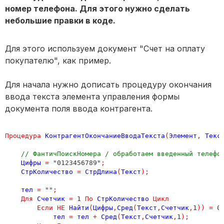
номер телефона. Для этого нужно сделать
небольшие правки в коде.
Для этого используем документ "Счет на оплату
покупателю", как пример.
Для начала нужно дописать процедуру окончания
ввода текста элемента управления формы
документа поля ввода контрагента.
Процедура
КонтрагентОкончаниеВводаТекста
(
Элемент
,
Текс
// ФантичПоискНомера / обработаем введенный телефо
Цифры
=
 "0123456789"
;
СтрКоличество
=
СтрДлина
(
Текст
);
тел
=
 ""
;
Для
Счетчик
=
 1 
По
СтрКоличество
Цикл
Если
НЕ
Найти
(
Цифры
,
Сред
(
Текст
,
Счетчик
,
1
))
=
 0
тел
=
тел
+
Сред
(
Текст
,
Счетчик
,
1
);