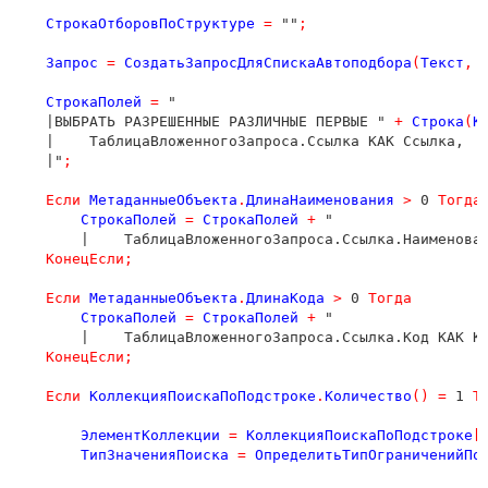
СтрокаОтборовПоСтруктуре
=
 ""
;
Запрос
=
СоздатьЗапросДляСпискаАвтоподбора
(
Текст
,
СтрокаПолей
=
 "

    |ВЫБРАТЬ РАЗРЕШЕННЫЕ РАЗЛИЧНЫЕ ПЕРВЫЕ " 
+
Строка
(
К
    |    ТаблицаВложенногоЗапроса.Ссылка КАК Ссылка,

    |"
;
Если
МетаданныеОбъекта
.
ДлинаНаименования
>
 0 
Тогда
СтрокаПолей
=
СтрокаПолей
+
 "

        |    ТаблицаВложенногоЗапроса.Ссылка.Наименова
КонецЕсли
;
Если
МетаданныеОбъекта
.
ДлинаКода
>
 0 
Тогда
СтрокаПолей
=
СтрокаПолей
+
 "

        |    ТаблицаВложенногоЗапроса.Ссылка.Код КАК К
КонецЕсли
;
Если
КоллекцияПоискаПоПодстроке
.
Количество
()
=
 1 
Т
ЭлементКоллекции
=
КоллекцияПоискаПоПодстроке
[
ТипЗначенияПоиска
=
ОпределитьТипОграниченийПо