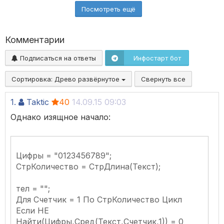
Посмотреть ещё
Комментарии
Подписаться на ответы
Инфостарт бот
Сортировка:
Древо развёрнутое
Свернуть все
1.
Taktic
40
14.09.15 09:03
Однако изящное начало:
Цифры = "0123456789";
СтрКоличество = СтрДлина(Текст);
тел = "";
Для Счетчик = 1 По СтрКоличество Цикл
Если НЕ
Найти(Цифры,Сред(Текст,Счетчик,1)) = 0