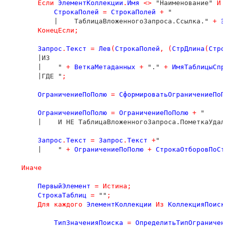
Если
ЭлементКоллекции
.
Имя
<
>
 "Наименование" 
И
СтрокаПолей
=
СтрокаПолей
+
 "

            |    ТаблицаВложенногоЗапроса.Ссылка." 
+
Э
КонецЕсли
;
Запрос
.
Текст
=
Лев
(
СтрокаПолей
,
(
СтрДлина
(
Стро
        |ИЗ

        |    " 
+
ВеткаМетаданных
+
 "." 
+
ИмяТаблицыСпр
        |ГДЕ "
;
ОграничениеПоПолю
=
СформироватьОграничениеПоП
ОграничениеПоПолю
=
ОграничениеПоПолю
+
 "

        |    И НЕ ТаблицаВложенногоЗапроса.ПометкаУдал
Запрос
.
Текст
=
Запрос
.
Текст
+
"

        |    " 
+
ОграничениеПоПолю
+
СтрокаОтборовПоСт
Иначе
ПервыйЭлемент
=
Истина
;
СтрокаТаблиц
=
 ""
;
Для
каждого
ЭлементКоллекции
Из
КоллекцияПоиск
ТипЗначенияПоиска
=
ОпределитьТипОграничен