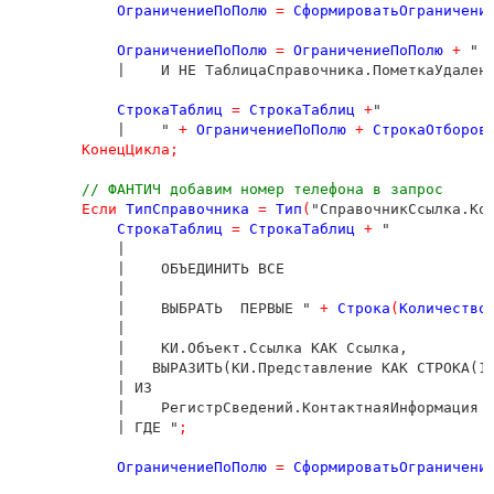
ОграничениеПоПолю
=
СформироватьОграничени
ОграничениеПоПолю
=
ОграничениеПоПолю
+
 "

            |    И НЕ ТаблицаСправочника.ПометкаУдален
СтрокаТаблиц
=
СтрокаТаблиц
+
"

            |    " 
+
ОграничениеПоПолю
+
СтрокаОтборов
КонецЦикла
;
// ФАНТИЧ добавим номер телефона в запрос
Если
ТипСправочника
=
Тип
(
"СправочникСсылка.Ко
СтрокаТаблиц
=
СтрокаТаблиц
+
 "

            |

            |    ОБЪЕДИНИТЬ ВСЕ

            |

            |    ВЫБРАТЬ  ПЕРВЫЕ " 
+
Строка
(
Количество
            |

            |    КИ.Объект.Ссылка КАК Ссылка,

            |   ВЫРАЗИТЬ(КИ.Представление КАК СТРОКА(10
            | ИЗ

            |    РегистрСведений.КонтактнаяИнформация К
            | ГДЕ "
;
ОграничениеПоПолю
=
СформироватьОграничени