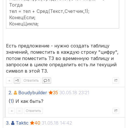
Тогда
тел = тел + Сред(Текст,Счетчик,1);
КонецЕсли;
КонецЦикла;
Есть предложение - нужно создать таблицу
значений, поместить в каждую строку "цифру",
потом поместить ТЗ во временную таблицу и
запросом в цикле определить есть ли текущий
символ в этой ТЗ.
+
–
1
Ответить
1
2.
Boudybuilder
35
30.05.18 23:21
(
1
) И как быть?
+
–
Ответить
3.
Taktic
40
31.05.18 14:42