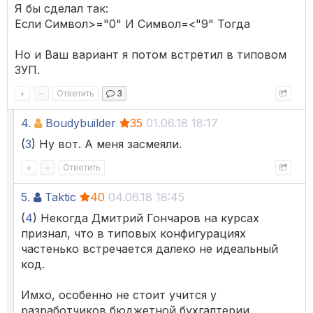
Я бы сделал так:
Если Символ>="0" И Символ=<"9" Тогда
Но и Ваш вариант я потом встретил в типовом
ЗУП.
+
–
Ответить
3
4.
Boudybuilder
35
01.06.18 18:17
(
3
) Ну вот. А меня засмеяли.
+
–
Ответить
5.
Taktic
40
04.06.18 18:45
(
4
) Некогда Дмитрий Гончаров на курсах
признал, что в типовых конфигурациях
частенько встречается далеко не идеальный
код.
Имхо, особенно не стоит учится у
разработчиков бюджетной бухгалтерии.