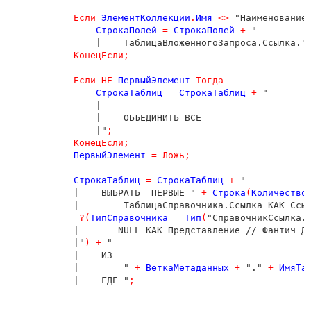
Если
ЭлементКоллекции
.
Имя
<
>
 "Наименование
СтрокаПолей
=
СтрокаПолей
+
 "

                |    ТаблицаВложенногоЗапроса.Ссылка."
КонецЕсли
;
Если
НЕ
ПервыйЭлемент
Тогда
СтрокаТаблиц
=
СтрокаТаблиц
+
 "

                |

                |    ОБЪЕДИНИТЬ ВСЕ

                |"
;
КонецЕсли
;
ПервыйЭлемент
=
Ложь
;
СтрокаТаблиц
=
СтрокаТаблиц
+
 "

            |    ВЫБРАТЬ  ПЕРВЫЕ " 
+
Строка
(
Количество
            |        ТаблицаСправочника.Ссылка КАК Ссы
?(
ТипСправочника
=
Тип
(
"СправочникСсылка.
            |       NULL КАК Представление // Фантич Д
            |"
)
+
 " 

            |    ИЗ

            |        " 
+
ВеткаМетаданных
+
 "." 
+
ИмяТа
            |    ГДЕ "
;