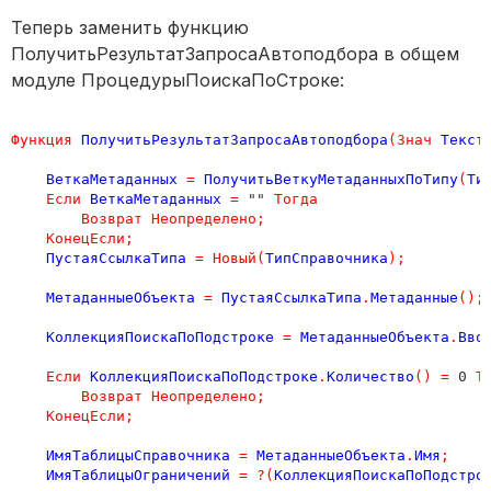
Теперь заменить функцию
ПолучитьРезультатЗапросаАвтоподбора в общем
модуле ПроцедурыПоискаПоСтроке:
Функция
ПолучитьРезультатЗапросаАвтоподбора
(
Знач
Текст
ВеткаМетаданных
=
ПолучитьВеткуМетаданныхПоТипу
(
Ти
Если
ВеткаМетаданных
=
 "" 
Тогда
Возврат
Неопределено
;
КонецЕсли
;
ПустаяСсылкаТипа
=
Новый
(
ТипСправочника
);
МетаданныеОбъекта
=
ПустаяСсылкаТипа
.
Метаданные
();
КоллекцияПоискаПоПодстроке
=
МетаданныеОбъекта
.
Вво
Если
КоллекцияПоискаПоПодстроке
.
Количество
()
=
 0 
Т
Возврат
Неопределено
;
КонецЕсли
;
ИмяТаблицыСправочника
=
МетаданныеОбъекта
.
Имя
;
ИмяТаблицыОграничений
=
?(
КоллекцияПоискаПоПодстро