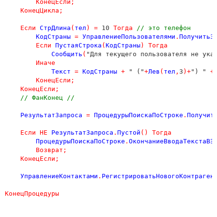
КонецЕсли
;
КонецЦикла
;
Если
СтрДлина
(
тел
)
=
 10 
Тогда
// это телефон
КодСтраны
=
УправлениеПользователями
.
ПолучитьЗ
Если
ПустаяСтрока
(
КодСтраны
)
Тогда
Сообщить
(
"Для текущего пользователя не ука
Иначе
Текст
=
КодСтраны
+
 " ("
+
Лев
(
тел
,
3
)+
") " 
+
КонецЕсли
;
КонецЕсли
;
// ФанКонец //
РезультатЗапроса
=
ПроцедурыПоискаПоСтроке
.
Получит
Если
НЕ
РезультатЗапроса
.
Пустой
()
Тогда
ПроцедурыПоискаПоСтроке
.
ОкончаниеВводаТекстаВЭ
Возврат
;
КонецЕсли
;
УправлениеКонтактами
.
РегистрироватьНовогоКонтраген
КонецПроцедуры