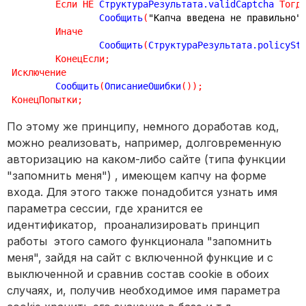
Если
НЕ
 СтруктураРезультата.validCaptcha 
Тогд
		Сообщить
(
"Капча введена не правильно"
Иначе
		Сообщить
(
СтруктураРезультата.policySt
КонецЕсли
;
Исключение
	Сообщить
(
ОписаниеОшибки
(
)
)
;
КонецПопытки
;
По этому же принципу, немного доработав код,
можно реализовать, например, долговременную
авторизацию на каком-либо сайте (типа функции
"запомнить меня") , имеющем капчу на форме
входа. Для этого также понадобится узнать имя
параметра сессии, где хранится ее
идентификатор, проанализировать принцип
работы этого самого функционала "запомнить
меня", зайдя на сайт с включенной функцие и с
выключенной и сравнив состав cookie в обоих
случаях, и, получив необходимое имя параметра