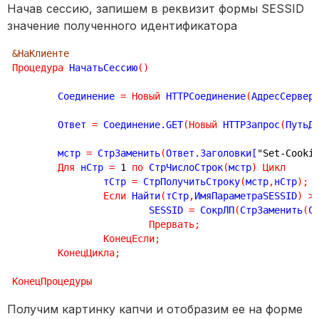
Начав сессию, запишем в реквизит формы SESSID
значение полученного идентификатора
&НаКлиенте
Процедура
 НачатьСессию
(
)
	Соединение 
=
Новый
 HTTPСоединение
(
АдресСервер
	Ответ 
=
 Соединение.GET
(
Новый
 HTTPЗапрос
(
ПутьД
	мстр 
=
 СтрЗаменить
(
Ответ.Заголовки[
"Set-Cooki
Для
 нСтр 
=
1
по
 СтрЧислоСтрок
(
мстр
)
Цикл
		тСтр 
=
 СтрПолучитьСтроку
(
мстр
,
нСтр
)
;
Если
 Найти
(
тСтр
,
ИмяПараметраSESSID
)
>
			SESSID 
=
 СокрЛП
(
СтрЗаменить
(
С
Прервать
;
КонецЕсли
;
КонецЦикла
;
КонецПроцедуры
Получим картинку капчи и отобразим ее на форме