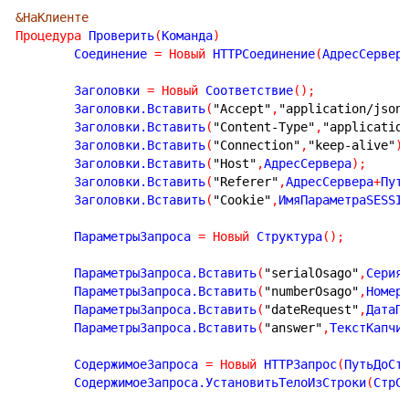
&НаКлиенте
Процедура
 Проверить
(
Команда
)
	Соединение 
=
Новый
 HTTPСоединение
(
АдресСервер
	Заголовки 
=
Новый
 Соответствие
(
)
;
	Заголовки.Вставить
(
"Accept"
,
"application/json
	Заголовки.Вставить
(
"Content-Type"
,
"applicatio
	Заголовки.Вставить
(
"Connection"
,
"keep-alive"
)
	Заголовки.Вставить
(
"Host"
,
АдресСервера
)
;
	Заголовки.Вставить
(
"Referer"
,
АдресСервера
+
Пут
	Заголовки.Вставить
(
"Cookie"
,
ИмяПараметраSESSI
	ПараметрыЗапроса 
=
Новый
 Структура
(
)
;
	ПараметрыЗапроса.Вставить
(
"serialOsago"
,
Серия
	ПараметрыЗапроса.Вставить
(
"numberOsago"
,
Номер
	ПараметрыЗапроса.Вставить
(
"dateRequest"
,
ДатаП
	ПараметрыЗапроса.Вставить
(
"answer"
,
ТекстКапчи
	СодержимоеЗапроса 
=
Новый
 HTTPЗапрос
(
ПутьДоСт
	СодержимоеЗапроса.УстановитьТелоИзСтроки
(
СтрС