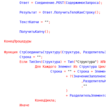
	Ответ 
=
 Соединение.POST
(
СодержимоеЗапроса
)
;
	Результат 
=
 Ответ.ПолучитьТелоКакСтроку
(
)
;
	ТекстКапчи 
=
""
;
	ПолучитьКапчу
(
)
;
КонецПроцедуры
Функция
 СтрСоединитьСтруктуру
(
Структура
,
 РазделительЭ
	Строка 
=
""
;
Если
 ТипЗнч
(
Структура
)
=
 Тип
(
"Структура"
)
ИЛИ
Для
Каждого
 Элемент 
Из
 Структура 
Цикл
			Строка 
=
""
+
 Строка 
+
 Элемент
+
?
(
ЗначениеЗаполнено
,
РазделительК
,
""
)
+
 РазделительЭлементо
КонецЦикла
;
Иначе