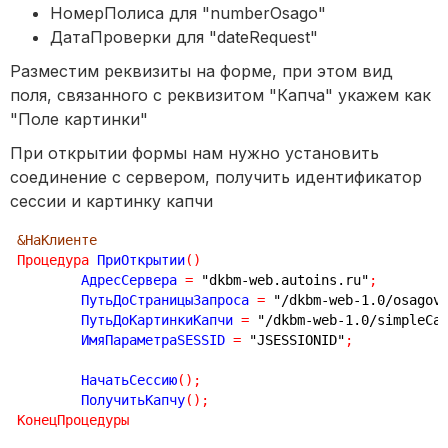
НомерПолиса для "numberOsago"
ДатаПроверки для "dateRequest"
Разместим реквизиты на форме, при этом вид
поля, связанного с реквизитом "Капча" укажем как
"Поле картинки"
При открытии формы нам нужно установить
соединение с сервером, получить идентификатор
сессии и картинку капчи
&НаКлиенте
Процедура
 ПриОткрытии
(
)
	АдресСервера 
=
"dkbm-web.autoins.ru"
;
	ПутьДоСтраницыЗапроса 
=
"/dkbm-web-1.0/osagov
	ПутьДоКартинкиКапчи 
=
"/dkbm-web-1.0/simpleCa
	ИмяПараметраSESSID 
=
"JSESSIONID"
;
	НачатьСессию
(
)
;
	ПолучитьКапчу
(
)
;
КонецПроцедуры