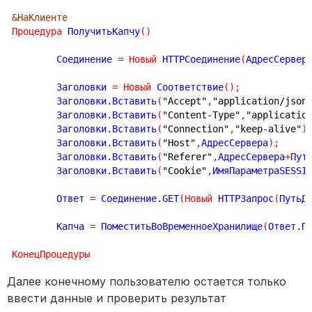
&НаКлиенте
Процедура
 ПолучитьКапчу
(
)
	Соединение 
=
Новый
 HTTPСоединение
(
АдресСервер
	Заголовки 
=
Новый
 Соответствие
(
)
;
	Заголовки.Вставить
(
"Accept"
,
"application/json
	Заголовки.Вставить
(
"Content-Type"
,
"applicatio
	Заголовки.Вставить
(
"Connection"
,
"keep-alive"
)
	Заголовки.Вставить
(
"Host"
,
АдресСервера
)
;
	Заголовки.Вставить
(
"Referer"
,
АдресСервера
+
Пут
	Заголовки.Вставить
(
"Cookie"
,
ИмяПараметраSESSI
	Ответ 
=
 Соединение.GET
(
Новый
 HTTPЗапрос
(
ПутьД
	Капча 
=
 ПоместитьВоВременноеХранилище
(
Ответ.П
КонецПроцедуры
Далее конечному пользователю остается только
ввести данные и проверить результат