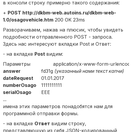
в консоли строку примерно такого содержания:
+
POST http://dkbm-web.autoins.ru/dkbm-web-
1.0/osagovehicle.htm
200 OK 23ms
Разворачиваем, нажав на плюсик, чтобы увидеть
подробности отправленного POST - запроса.
Здесь нас интересуют вкладки Post и Ответ:
- на вкладке
Post
видим:
Параметры
application/x-www-form-urlencod
answer
fd31g
(указанный нами текст капчи)
dateRequest
01.01.2017
numberOsago
1111111111
serialOsago
ЕЕЕ
...
имена этих параметров понадобятся нам для
программной отправки формы.
- на вкладке
Ответ
видим строку,
представляющую из себя JSON-кодированный