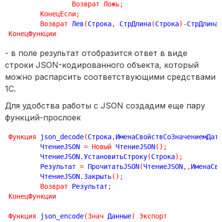
Возврат
Ложь
;
КонецЕсли
;
Возврат
 Лев
(
Строка
,
 СтрДлина
(
Строка
)
-
СтрДлина
КонецФункции
- в поле результат отобразится ответ в виде
строки JSON-кодированного объекта, который
можно распарсить соответствующими средствами
1С.
Для удобства работы с JSON создадим еще пару
функций-прослоек
Функция
 json_decode
(
Строка
,
ИменаСвойствСоЗначениемДат
	ЧтениеJSON 
=
Новый
 ЧтениеJSON
(
)
;
	ЧтениеJSON.УстановитьСтроку
(
Строка
)
;
	Результат 
=
 ПрочитатьJSON
(
ЧтениеJSON
,
,
ИменаСв
	ЧтениеJSON.Закрыть
(
)
;
Возврат
 Результат
;
КонецФункции
Функция
 json_encode
(
Знач
 Данные
)
Экспорт