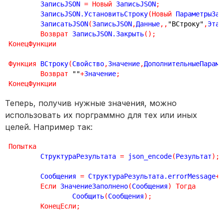
	ЗаписьJSON 
=
Новый
 ЗаписьJSON
;
	ЗаписьJSON.УстановитьСтроку
(
Новый
 ПараметрыЗа
	ЗаписатьJSON
(
ЗаписьJSON
,
Данные
,
,
"ВСтроку"
,
Эта
Возврат
 ЗаписьJSON.Закрыть
(
)
;
КонецФункции
Функция
 ВСтроку
(
Свойство
,
Значение
,
ДополнительныеПарам
Возврат
""
+
Значение
;
КонецФункции
Теперь, получив нужные значения, можно
использовать их порграммно для тех или иных
целей. Например так:
Попытка
	СтруктураРезультата 
=
 json_encode
(
Результат
)
;
	Сообщения 
=
 СтруктураРезультата.errorMessage
+
Если
 ЗначениеЗаполнено
(
Сообщения
)
Тогда
		Сообщить
(
Сообщения
)
;
КонецЕсли
;