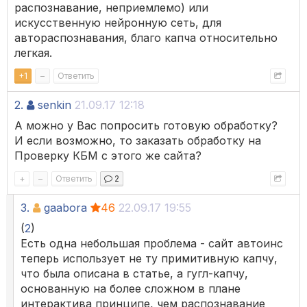
распознавание, неприемлемо) или
искусственную нейронную сеть, для
автораспознавания, благо капча относительно
легкая.
+
1
–
Ответить
2.
senkin
21.09.17 12:18
А можно у Вас попросить готовую обработку?
И если возможно, то заказать обработку на
Проверку КБМ с этого же сайта?
+
–
Ответить
2
3.
gaabora
46
22.09.17 19:55
(
2
)
Есть одна небольшая проблема - сайт автоинс
теперь использует не ту примитивную капчу,
что была описана в статье, а гугл-капчу,
основанную на более сложном в плане
интерактива принципе, чем распознавание