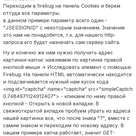
Переходим в firebug на панель Cookies и берем
оттуда все параметры.
в данном примере параметр всего один -
"JSESSIONID" с некоторым значением. Значение
это нам не понадобятся, т.к. для нашего http-
запроса его будет назначать сам сервер сайта.
Ну и конечно же нам нужно получить адрес
картинки-капчи: нажимаем по картинке правой
кнопкой мыши -> Исследовать элемент с помощью
Firebug. На панели HTML автоматически находится
и подсвечивается нужный нам кусок кода
<
img
id
="
captcha
"
name
="
captcha
"
src
="
simpleCaptcha
0.7484971124912407
"
> - кликаем по нему правой
кнопкой - Открыть в новой вкладке. В
свежеоткрытой вкладке пробуем убрать из адреса
нашей картинки все, что после
знака "?", вместе с
самим знаком и переходим по новому адресу. В
нашем примере капча работает, значит GET-