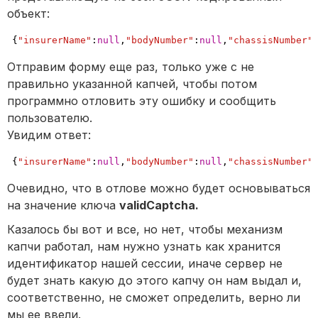
объект:
{
"insurerName"
:
null
,
"bodyNumber"
:
null
,
"chassisNumber"
Отправим форму еще раз, только уже с не
правильно указанной капчей, чтобы потом
программно отловить эту ошибку и сообщить
пользователю.
Увидим ответ:
{
"insurerName"
:
null
,
"bodyNumber"
:
null
,
"chassisNumber"
Очевидно, что в отлове можно будет основываться
на значение ключа
validCaptcha.
Казалось бы вот и все, но нет, чтобы механизм
капчи работал, нам нужно узнать как хранится
идентификатор нашей сессии, иначе сервер не
будет знать какую до этого капчу он нам выдал и,
соответственно, не сможет определить, верно ли
мы ее ввели.