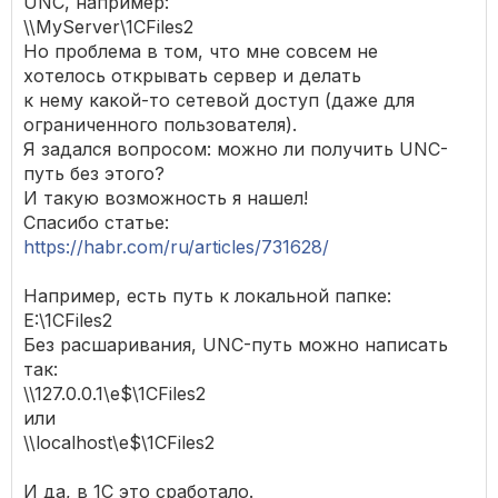
UNC, например:
\\MyServer\1CFiles2
Но проблема в том, что мне совсем не
хотелось открывать сервер и делать
к нему какой-то сетевой доступ (даже для
ограниченного пользователя).
Я задался вопросом: можно ли получить UNC-
путь без этого?
И такую возможность я нашел!
Спасибо статье:
https://habr.com/ru/articles/731628/
Например, есть путь к локальной папке:
E:\1CFiles2
Без расшаривания, UNC-путь можно написать
так:
\\127.0.0.1\e$\1CFiles2
или
\\localhost\e$\1CFiles2
И да, в 1С это сработало.