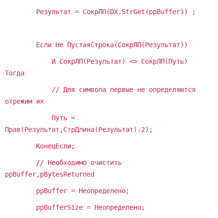
Результат = СокрЛП(DX.StrGet(ppBuffer)) ;
Если Не ПустаяСтрока(СокрЛП(Результат))
И СокрЛП(Результат) <> СокрЛП(Путь)
Тогда
// Для символа первые не определяются
отрежим их
Путь =
Прав(Результат,СтрДлина(Результат)-2);
КонецЕсли;
// Необходимо очистить
ppBuffer,pBytesReturned
ppBuffer = Неопределено;
ppBufferSize = Неопределено;