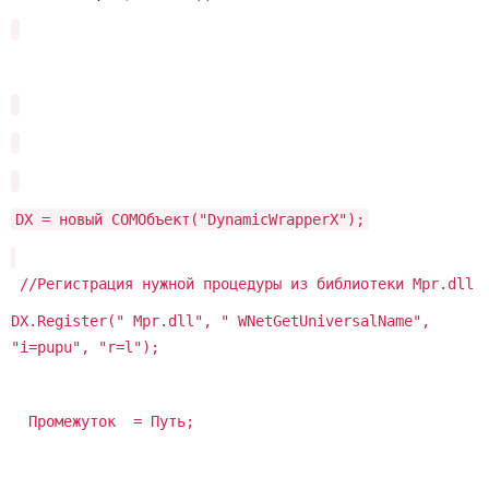
DX = новый COMОбъект("DynamicWrapperX");
//Регистрация нужной процедуры из библиотеки Mpr.dll
DX.Register(" Mpr.dll", " WNetGetUniversalName",
"i=pupu", "r=l");
Промежуток = Путь;