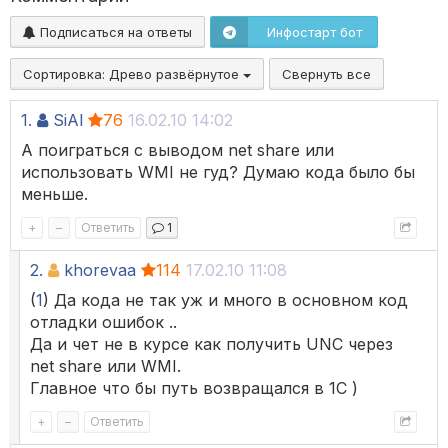
Подписаться на ответы
Инфостарт бот
Сортировка:
Древо развёрнутое
Свернуть все
1.
SiAl
76
16.02.10 14:02
А поиграться с выводом net share или
использовать WMI не гуд? Думаю кода было бы
меньше.
+
–
Ответить
1
2.
khorevaa
114
17.02.10 11:08
(
1
) Да кода не так уж и много в основном код
отладки ошибок ..
Да и чет не в курсе как получить UNС через
net share или WMI.
Главное что бы путь возвращался в 1С )
+
–
Ответить