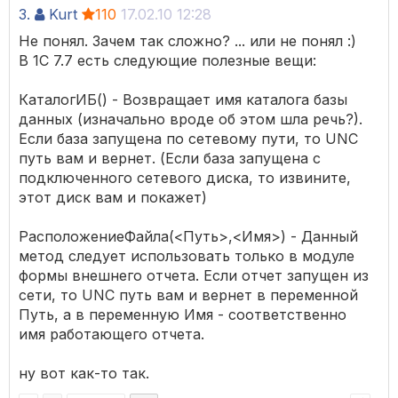
3.
Kurt
110
17.02.10 12:28
Не понял. Зачем так сложно? ... или не понял :)
В 1С 7.7 есть следующие полезные вещи:
КаталогИБ() - Возвращает имя каталога базы
данных (изначально вроде об этом шла речь?).
Если база запущена по сетевому пути, то UNC
путь вам и вернет. (Если база запущена с
подключенного сетевого диска, то извините,
этот диск вам и покажет)
РасположениеФайла(<Путь>,<Имя>) - Данный
метод следует использовать только в модуле
формы внешнего отчета. Если отчет запущен из
сети, то UNC путь вам и вернет в переменной
Путь, а в переменную Имя - соответственно
имя работающего отчета.
ну вот как-то так.