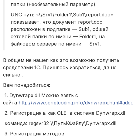
папки (необязательный параметр).
UNC путь «\\Srv1\Folder1\Sub1\report.doc»
показывает, что документ report.doc
расположен в подпапке — Sub1, общей
сетевой папки по имени — Folder1, на
файловом сервере по имени — Srv1.
В общем не нашел как это возможно получить
средствами 1С. Пришлось извратиться, да не
сильно..
Вам понадобиться:
1. Dynwrapx.dll Можно взять с
сайта
http://www.scriptcoding.info/dynwrapx.html#addo
2. Регистрация в как OLE в системе Dynwrapx.dl
команда: regsvr32 \\ПутьКФайлу\Dynwrapx.dll
3. Регистрация методов