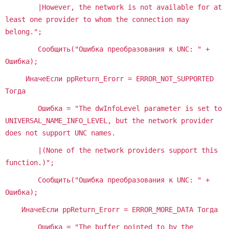
|However, the network is not available for at
least one provider to whom the connection may
belong.";
Сообщить("Ошибка преобразования к UNC: " +
Ошибка);
ИначеЕсли ppReturn_Erorr = ERROR_NOT_SUPPORTED
Тогда
Ошибка = "The dwInfoLevel parameter is set to
UNIVERSAL_NAME_INFO_LEVEL, but the network provider
does not support UNC names.
|(None of the network providers support this
function.)";
Сообщить("Ошибка преобразования к UNC: " +
Ошибка);
ИначеЕсли ppReturn_Erorr = ERROR_MORE_DATA Тогда
Ошибка = "The buffer pointed to by the