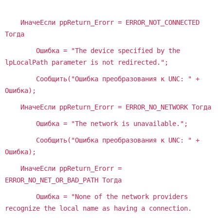
ИначеЕсли ppReturn_Erorr = ERROR_NOT_CONNECTED
Тогда
Ошибка = "The device specified by the
lpLocalPath parameter is not redirected.";
Сообщить("Ошибка преобразования к UNC: " +
Ошибка);
ИначеЕсли ppReturn_Erorr = ERROR_NO_NETWORK Тогда
Ошибка = "The network is unavailable.";
Сообщить("Ошибка преобразования к UNC: " +
Ошибка);
ИначеЕсли ppReturn_Erorr =
ERROR_NO_NET_OR_BAD_PATH Тогда
Ошибка = "None of the network providers
recognize the local name as having a connection.