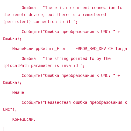
Ошибка = "There is no current connection to
the remote device, but there is a remembered
(persistent) connection to it.";
Сообщить("Ошибка преобразования к UNC: " +
Ошибка);
ИначеЕсли ppReturn_Erorr = ERROR_BAD_DEVICE Тогда
Ошибка = "The string pointed to by the
lpLocalPath parameter is invalid.";
Сообщить("Ошибка преобразования к UNC: " +
Ошибка);
Иначе
Сообщить("Неизвестная ошибка преобразования к
UNC");
КонецЕсли;