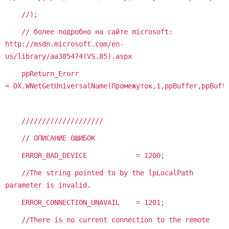
//);
// более подробно на сайте microsoft:
http://msdn.microsoft.com/en-
us/library/aa385474(VS.85).aspx
ppReturn_Erorr
= DX.WNetGetUniversalName(Промежуток,1,ppBuffer,ppBuff
////////////////////
// ОПИСАНИЕ ОШИБОК
ERROR_BAD_DEVICE = 1200;
//The string pointed to by the lpLocalPath
parameter is invalid.
ERROR_CONNECTION_UNAVAIL = 1201;
//There is no current connection to the remote