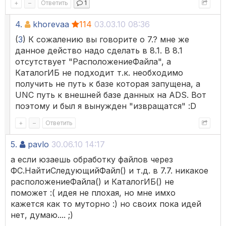
+
–
Ответить
1
4.
khorevaa
114
03.03.10 08:36
(
3
) К сожалению вы говорите о 7.? мне же
данное действо надо сделать в 8.1. В 8.1
отсутствует "РасположениеФайла", а
КаталогИБ не подходит т.к. необходимо
получить не путь к базе которая запущена, а
UNC путь к внешней базе данных на ADS. Вот
поэтому и был я вынужден "извращатся" :D
+
–
Ответить
5.
pavlo
30.06.10 14:17
а если юзаешь обработку файлов через
ФС.НайтиСледующийФайл() и т.д. в 7.7. никакое
расположениеФайла() и КаталогИБ() не
поможет :( идея не плохая, но мне имхо
кажется как то муторно :) но своих пока идей
нет, думаю.... ;)