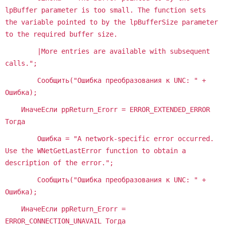
lpBuffer parameter is too small. The function sets
the variable pointed to by the lpBufferSize parameter
to the required buffer size.
|More entries are available with subsequent
calls.";
Сообщить("Ошибка преобразования к UNC: " +
Ошибка);
ИначеЕсли ppReturn_Erorr = ERROR_EXTENDED_ERROR
Тогда
Ошибка = "A network-specific error occurred.
Use the WNetGetLastError function to obtain a
description of the error.";
Сообщить("Ошибка преобразования к UNC: " +
Ошибка);
ИначеЕсли ppReturn_Erorr =
ERROR_CONNECTION_UNAVAIL Тогда