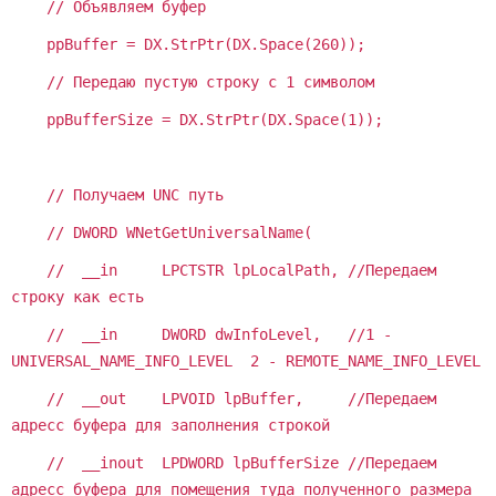
// Объявляем буфер
ppBuffer = DX.StrPtr(DX.Space(260));
// Передаю пустую строку с 1 символом
ppBufferSize = DX.StrPtr(DX.Space(1));
// Получаем UNC путь
// DWORD WNetGetUniversalName(
// __in LPCTSTR lpLocalPath, //Передаем
строку как есть
// __in DWORD dwInfoLevel, //1 -
UNIVERSAL_NAME_INFO_LEVEL 2 - REMOTE_NAME_INFO_LEVEL
// __out LPVOID lpBuffer, //Передаем
адресс буфера для заполнения строкой
// __inout LPDWORD lpBufferSize //Передаем
адресс буфера для помещения туда полученного размера