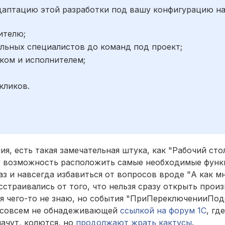
адаптацию этой разработки под вашу конфигурацию н
ителю;
льных специалистов до команд под проект;
ком и исполнителем;
;
кликов.
я, есть такая замечательная штука, как "Рабочий стол
ку возможность расположить самые необходимые фун
 и навсегда избавиться от вопросов вроде "А как мне
сстраивались от того, что нельзя сразу открыть про
 я чего-то не знаю, но события "ПриПереключенииПо
ет совсем не обнадеживающей
ссылкой на форум 1С
, гд
лачут, колются, но
продолжают жрать кактусы
.