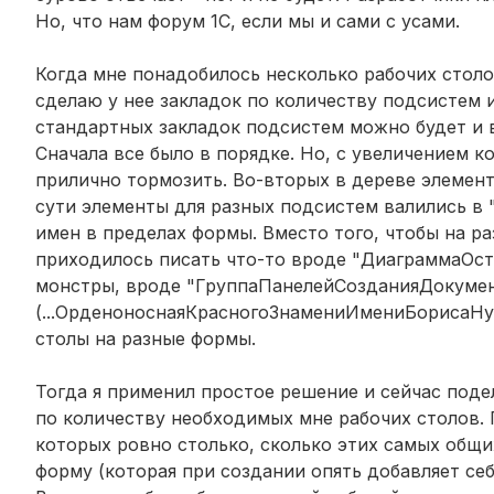
Но, что нам форум 1С, если мы и сами с усами.
Когда мне понадобилось несколько рабочих столо
сделаю у нее закладок по количеству подсистем 
стандартных закладок подсистем можно будет и 
Сначала все было в порядке. Но, с увеличением 
прилично тормозить. Во-вторых в дереве элемент
сути элементы для разных подсистем валились в 
имен в пределах формы. Вместо того, чтобы на р
приходилось писать что-то вроде "ДиаграммаОста
монстры, вроде "ГруппаПанелейСозданияДокуме
(...ОрденоноснаяКрасногоЗнамениИмениБорисаНура
столы на разные формы.
Тогда я применил простое решение и сейчас поде
по количеству необходимых мне рабочих столов. 
которых ровно столько, сколько этих самых общ
форму (которая при создании опять добавляет себ