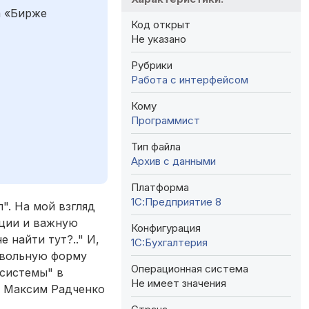
а «Бирже
Код открыт
Не указано
Рубрики
Работа с интерфейсом
Кому
Программист
Тип файла
Архив с данными
Платформа
1С:Предприятие 8
". На мой взгляд
кции и важную
Конфигурация
 найти тут?.." И,
1C:Бухгалтерия
извольную форму
Операционная система
дсистемы" в
Не имеет значения
е Максим Радченко