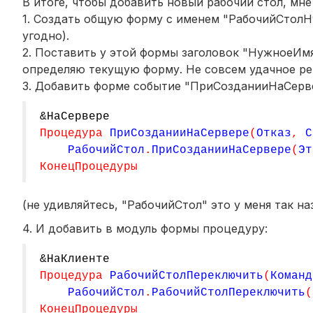
В итоге, чтобы добавить новый рабочий стол, мн
1. Создать общую форму с именем "РабочийСтолН
угодно).
2. Поставить у этой формы заголовок "НужноеИмя
определяю текущую форму. Не совсем удачное реш
3. Добавить форме событие "ПриСозданииНаСерве
&НаСервере
Процедура
ПриСозданииНаСервере
(
Отказ
,
С
РабочийСтол
.
ПриСозданииНаСервере
(
Эт
КонецПроцедуры
(не удивляйтесь, "РабочийСтол" это у меня так н
4. И добавить в модуль формы процедуру:
&НаКлиенте
Процедура
РабочийСтолПереключить
(
Команд
РабочийСтол
.
РабочийСтолПереключить
(
КонецПроцедуры