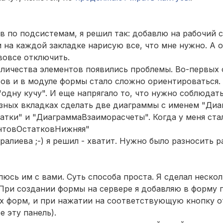
в по подсистемам, я решил так: добавлю на рабочий 
и на каждой закладке нарисую все, что мне нужно. А
вовсе отключить.
количества элементов появились проблемы. Во-первых 
ов и в модуле формы стало сложно ориентироваться.
"одну кучу". И еще напрягало то, что нужно соблюдат
азных вкладках сделать две диаграммы с именем "Диа
тки" и "ДиаграммаВзаиморасчеты". Когда у меня ста
нтовОстатковНижняя"
лиева ;-) я решил - хватит. Нужно было разносить р
люсь им с вами. Суть способа проста. Я сделал неско
При создании формы на сервере я добавляю в форму п
их форм, и при нажатии на соответствующую кнопку
е эту панель).