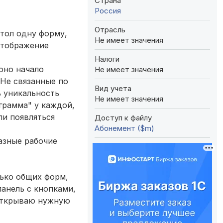
Страна
Россия
Отрасль
стол одну форму,
Не имеет значения
 отображение
Налоги
оно начало
Не имеет значения
 Не связанные по
Вид учета
ь уникальность
Не имеет значения
грамма" у каждой,
ли появляться
Доступ к файлу
Абонемент ($m)
азные рабочие
лько общих форм,
анель с кнопками,
 открываю нужную