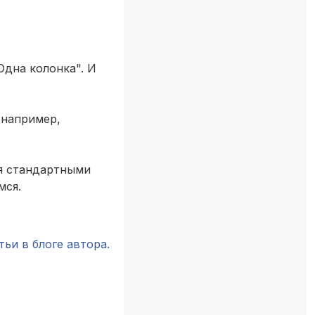
Одна колонка". И
 например,
ся стандартными
мся.
тьи в блоге автора.