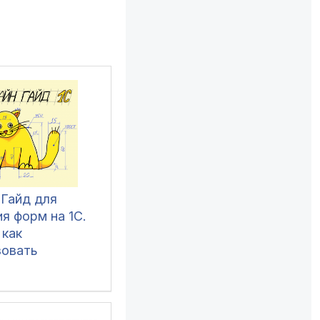
 Гайд для
я форм на 1С.
 как
зовать
ные элементы,
ы и
имеры по
зованию