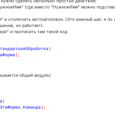
е нужно сделать несколько простых действий:
ужноеИмя" (где вместо "НужноеИмя" можно подстави
" и отключить автозаголовок. (Это важный шаг, я по 
ение, но работает).
ре" и прописать там такой код:
тандартнаяОбработка
)
аФорма
);
азывается общий модуль)
а
)
ЭтаФорма
,
Команда
);