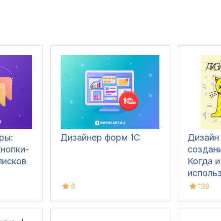
ры:
Дизайнер форм 1С
Дизайн
нопки-
создани
писков
Когда и
исполь
различ
6
139
пример
антипр
исполь