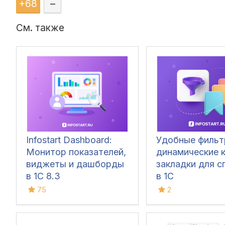
+
68
–
См. также
Infostart Dashboard:
Удобные фильт
Монитор показателей,
динамические к
виджеты и дашборды
закладки для с
в 1С 8.3
в 1С
75
2