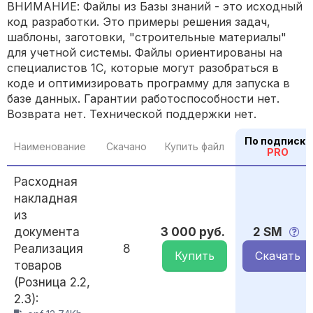
ВНИМАНИЕ: Файлы из Базы знаний - это исходный
код разработки. Это примеры решения задач,
шаблоны, заготовки, "строительные материалы"
для учетной системы. Файлы ориентированы на
специалистов 1С, которые могут разобраться в
коде и оптимизировать программу для запуска в
базе данных. Гарантии работоспособности нет.
Возврата нет. Технической поддержки нет.
По подписке
Наименование
Скачано
Купить файл
PRO
Расходная
накладная
из
документа
3 000 руб.
2 SM
Реализация
8
Купить
Скачать
товаров
(Розница 2.2,
2.3):