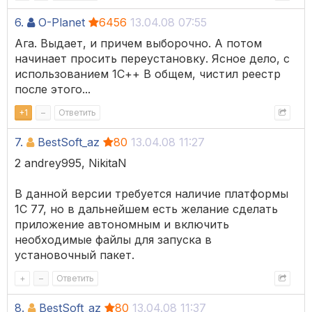
6.
O-Planet
6456
13.04.08 07:55
Ага. Выдает, и причем выборочно. А потом
начинает просить переустановку. Ясное дело, с
использованием 1С++ В общем, чистил реестр
после этого...
+
1
–
Ответить
7.
BestSoft_az
80
13.04.08 11:27
2 andrey995, NikitaN
В данной версии требуется наличие платформы
1С 77, но в дальнейшем есть желание сделать
приложение автономным и включить
необходимые файлы для запуска в
установочный пакет.
+
–
Ответить
8.
BestSoft_az
80
13.04.08 11:37