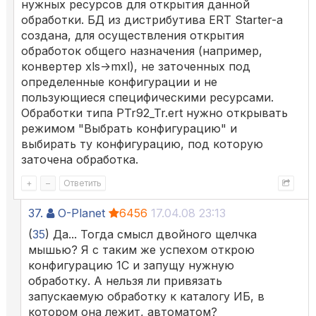
нужных ресурсов для открытия данной
обработки. БД из дистрибутива ERT Starter-а
создана, для осуществления открытия
обработок общего назначения (например,
конвертер xls->mxl), не заточенных под
определенные конфигурации и не
пользующиеся специфическими ресурсами.
Обработки типа PTr92_Tr.ert нужно открывать
режимом "Выбрать конфигурацию" и
выбирать ту конфигурацию, под которую
заточена обработка.
+
–
Ответить
37.
O-Planet
6456
17.04.08 23:13
(
35
) Да... Тогда смысл двойного щелчка
мышью? Я с таким же успехом открою
конфигурацию 1С и запущу нужную
обработку. А нельзя ли привязать
запускаемую обработку к каталогу ИБ, в
котором она лежит, автоматом?