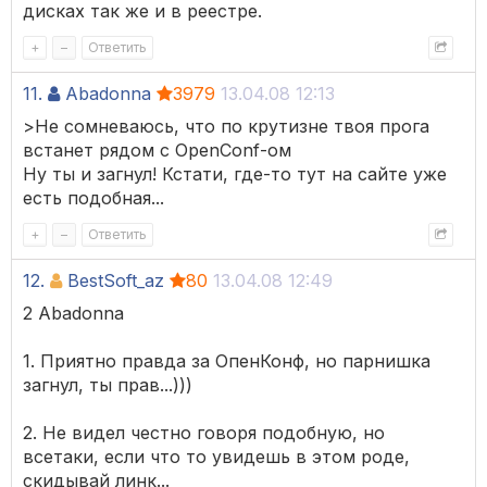
дисках так же и в реестре.
+
–
Ответить
11.
Abadonna
3979
13.04.08 12:13
>Не сомневаюсь, что по крутизне твоя прога
встанет рядом с OpenConf-ом
Ну ты и загнул! Кстати, где-то тут на сайте уже
есть подобная...
+
–
Ответить
12.
BestSoft_az
80
13.04.08 12:49
2 Abadonna
1. Приятно правда за ОпенКонф, но парнишка
загнул, ты прав...)))
2. Не видел честно говоря подобную, но
всетаки, если что то увидешь в этом роде,
скидывай линк...