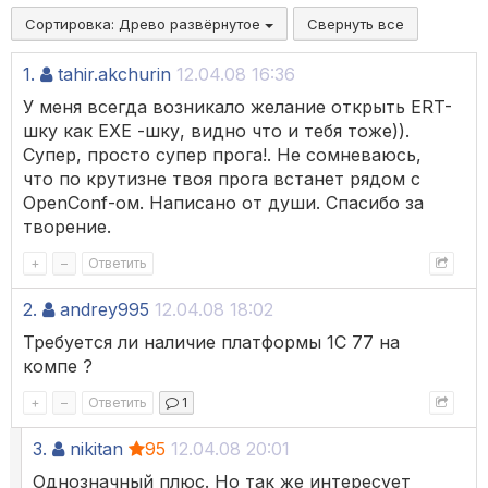
Сортировка:
Древо развёрнутое
Свернуть все
1.
tahir.akchurin
12.04.08 16:36
У меня всегда возникало желание открыть ERT-
шку как EXE -шку, видно что и тебя тоже)).
Супер, просто супер прога!. Не сомневаюсь,
что по крутизне твоя прога встанет рядом с
OpenConf-ом. Написано от души. Спасибо за
творение.
+
–
Ответить
2.
andrey995
12.04.08 18:02
Требуется ли наличие платформы 1С 77 на
компе ?
+
–
Ответить
1
3.
nikitan
95
12.04.08 20:01
Однозначный плюс. Но так же интересует