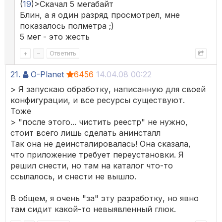
(
19
)>Скачал 5 мегабайт
Блин, а я один разряд просмотрел, мне
показалось полметра ;)
5 мег - это жесть
+
–
Ответить
21.
O-Planet
6456
14.04.08 00:22
> Я запускаю обработку, написанную для своей
конфигурации, и все ресурсы существуют.
Тоже
> "после этого... чистить реестр" не нужно,
стоит всего лишь сделать анинсталл
Так она не деинсталировалась! Она сказала,
что приложение требует переустановки. Я
решил снести, но там на каталог что-то
ссылалось, и снести не вышло.
В общем, я очень "за" эту разработку, но явно
там сидит какой-то невыявленный глюк.