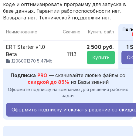
коде и оптимизировать программу для запуска в
базе данных. Гарантии работоспособности нет.
Возврата нет. Технической поддержки нет.
По по
Наименование
Скачано
Купить файл
P
ERT Starter v1.0
2 500 руб.
1 S
Beta
1113
Купить
Ска
.1208001270 5,47Mb
Подписка
PRO
— скачивайте любые файлы со
скидкой до 85%
из Базы знаний
Оформите подписку на компанию для решения рабочих
задач
Оформить подписку и скачать решение со скидк