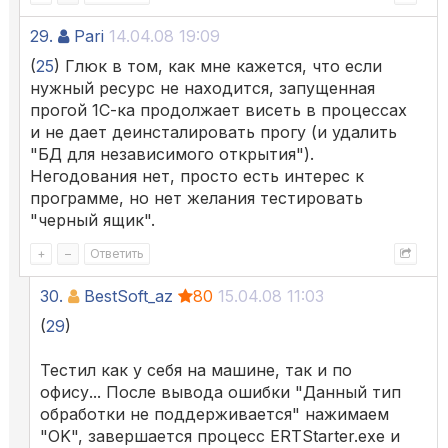
29.
Pari
14.04.08 19:09
(
25
) Глюк в том, как мне кажется, что если
нужный ресурс не находится, запущенная
прогой 1С-ка продолжает висеть в процессах
и не дает деинсталировать прогу (и удалить
"БД для независимого открытия").
Негодования нет, просто есть интерес к
программе, но нет желания тестировать
"черный ящик".
+
–
Ответить
30.
BestSoft_az
80
15.04.08 11:03
(
29
)
Тестил как у себя на машине, так и по
офису... После вывода ошибки "Данный тип
обработки не поддерживается" нажимаем
"OK", завершается процесс ERTStarter.exe и