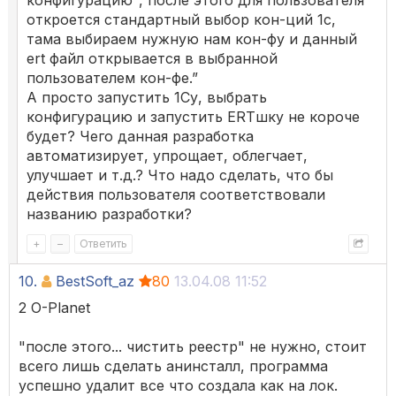
конфигурацию", после этого для пользователя
откроется стандартный выбор кон-ций 1с,
тама выбираем нужную нам кон-фу и данный
ert файл открывается в выбранной
пользователем кон-фе.”
А просто запустить 1Су, выбрать
конфигурацию и запустить ERTшку не короче
будет? Чего данная разработка
автоматизирует, упрощает, облегчает,
улучшает и т.д.? Что надо сделать, что бы
действия пользователя соответствовали
названию разработки?
+
–
Ответить
10.
BestSoft_az
80
13.04.08 11:52
2 O-Planet
"после этого... чистить реестр" не нужно, стоит
всего лишь сделать анинсталл, программа
успешно удалит все что создала как на лок.