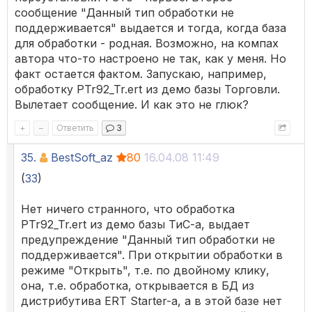
сообщение "Данный тип обработки не
поддерживается" выдается и тогда, когда база
для обработки - родная. Возможно, на компах
автора что-то настроено не так, как у меня. Но
факт остается фактом. Запускаю, например,
обработку PTr92_Tr.ert из демо базы Торговли.
Вылетает сообщение. И как это не глюк?
+
–
Ответить
3
35.
BestSoft_az
80
16.04.08 11:49
(
33
)
Нет ничего странного, что обработка
PTr92_Tr.ert из демо базы ТиС-а, выдает
предупреждение "Данный тип обработки не
поддерживается". При открытии обработки в
режиме "Открыть", т.е. по двойному клику,
она, т.е. обработка, открывается в БД из
дистрибутива ERT Starter-а, а в этой базе нет