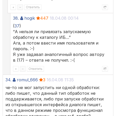
+
–
Ответить
38.
hogik
447
18.04.08 00:14
(
37
)
“А нельзя ли привязать запускаемую
обработку к каталогу ИБ…”
Ага, а потом ввести имя пользователя и
пароль. :-)
Я уже задавал аналогичный вопрос автору
в (17) – ответа не получил. :-(
+
–
Ответить
34.
romul_666
3
16.04.08 11:35
че-то не мог запустить ни одной обработки:
либо пишет, что данный тип обработок не
поддерживается, либо при запуске обработки
из открывшегося интерфейса диалога пишет,
что в данном режиме просмотра функционал