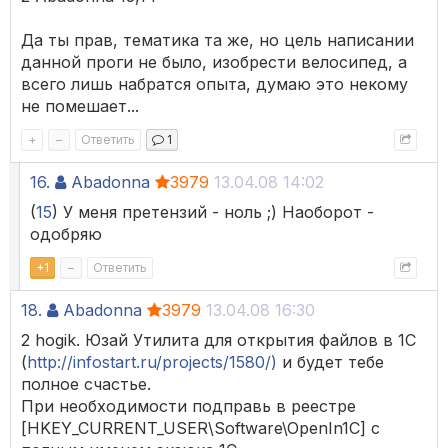
Да ты прав, тематика та же, но цель написании
данной проги не было, изобрести велосипед, а
всего лишь набратся опыта, думаю это некому
не помешает...
+
–
Ответить
1
16.
Abadonna
3979
13.04.08 14:02
(
15
) У меня претензий - ноль ;) Наоборот -
одобряю
+
1
–
Ответить
18.
Abadonna
3979
13.04.08 16:30
2 hogik. Юзай Утилита для открытия файлов в 1С
(
http://infostart.ru/projects/1580/)
и будет тебе
полное счастье.
При необходимости подправь в реестре
[HKEY_CURRENT_USER\Software\OpenIn1C] с