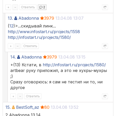
+
–
Ответить
2
13.
Abadonna
3979
13.04.08 13:07
(
12
)>...скидывай линк...
http://www.infostart.ru/projects/1558
http://infostart.ru/projects/1580/
+
–
Ответить
14.
Abadonna
3979
13.04.08 13:15
+(13) Кстати, в
http://infostart.ru/projects/1580/
artbear руку приложил, а это не хухры-мухры
;)
Сразу оговорюсь: я сам не тестил ни то, ни
другое
+
–
Ответить
15.
BestSoft_az
80
13.04.08 13:52
2 Abadonna 13,14