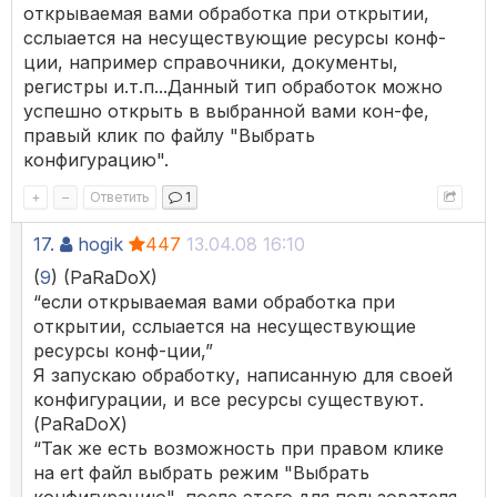
открываемая вами обработка при открытии,
сслыается на несуществующие ресурсы конф-
ции, например справочники, документы,
регистры и.т.п...Данный тип обработок можно
успешно открыть в выбранной вами кон-фе,
правый клик по файлу "Выбрать
конфигурацию".
+
–
Ответить
1
17.
hogik
447
13.04.08 16:10
(
9
) (PaRaDoX)
“если открываемая вами обработка при
открытии, сслыается на несуществующие
ресурсы конф-ции,”
Я запускаю обработку, написанную для своей
конфигурации, и все ресурсы существуют.
(PaRaDoX)
“Так же есть возможность при правом клике
на ert файл выбрать режим "Выбрать