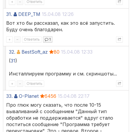
+
–
Ответить
31.
DEEP_TM
15.04.08 12:26
Вот хто бы рассказал, как это всё запустить.
Буду очень благодарен.
+
–
Ответить
1
32.
BestSoft_az
80
15.04.08 12:33
(
31
)
Инсталлируем программу и см. скриншоты...
+
–
Ответить
33.
O-Planet
6456
15.04.08 22:17
Про глюк могу сказать, что после 10-15
вываливаний с сообщением "Данный тип
обработки не поддерживается" вдруг стало
поститься сообщение "Программа требует
переустановки". Это - первое. Второе -