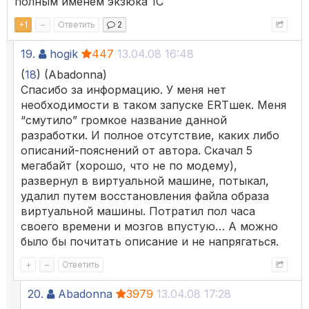
полным именем экзюка 1С
+
1
–
Ответить
2
19.
hogik
447
13.04.08 16:48
(
18
) (Abadonna)
Спасибо за информацию. У меня нет
необходимости в таком запуске ERTшек. Меня
“смутило” громкое название данной
разработки. И полное отсутствие, каких либо
описаний-пояснений от автора. Скачал 5
мегабайт (хорошо, что не по модему),
развернул в виртуальной машине, потыкал,
удалил путем восстановления файла образа
виртуальной машины. Потратил пол часа
своего времени и мозгов впустую… А можно
было бы почитать описание и не напрягаться.
+
–
Ответить
20.
Abadonna
3979
13.04.08 17:28