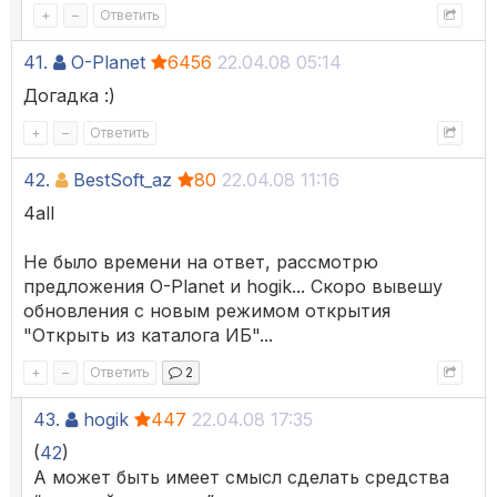
+
–
Ответить
41.
O-Planet
6456
22.04.08 05:14
Догадка :)
+
–
Ответить
42.
BestSoft_az
80
22.04.08 11:16
4all
Не было времени на ответ, рассмотрю
предложения O-Planet и hogik... Скоро вывешу
обновления с новым режимом открытия
"Открыть из каталога ИБ"...
+
–
Ответить
2
43.
hogik
447
22.04.08 17:35
(
42
)
А может быть имеет смысл сделать средства