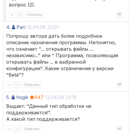
вопрос (2).
+
–
Ответить
4.
Pari
12.04.08 22:01
Попрошу автора дать более подробное
описание назначения программы. Непонятно,
что означает "... открывать файлы ...
независимо..." или " Программа, позволяющая
открывать файлы ... в выбранной
конфигурации". Какие ограничения у версии
"Beta"?
+
–
Ответить
5.
hogik
447
12.04.08 23:16
Выдает: “Данный тип обработки не
поддерживается!”.
А какой тип поддерживается?
+
–
Ответить