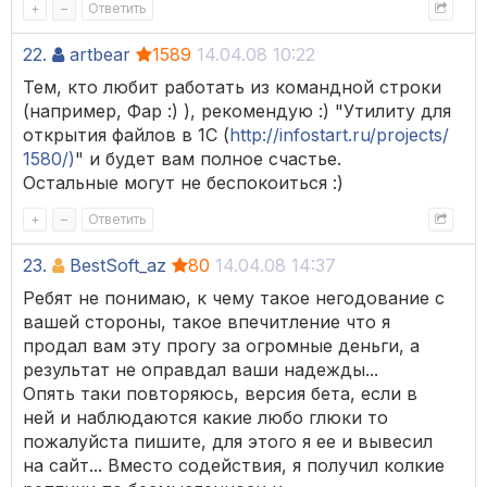
+
–
Ответить
22.
artbear
1589
14.04.08 10:22
Тем, кто любит работать из командной строки
(например, Фар :) ), рекомендую :) "Утилиту для
открытия файлов в 1С (
http://infostart.ru/projects/
1580/)
" и будет вам полное счастье.
Остальные могут не беспокоиться :)
+
–
Ответить
23.
BestSoft_az
80
14.04.08 14:37
Ребят не понимаю, к чему такое негодование с
вашей стороны, такое впечитление что я
продал вам эту прогу за огромные деньги, а
результат не оправдал ваши надежды...
Опять таки повторяюсь, версия бета, если в
ней и наблюдаются какие любо глюки то
пожалуйста пишите, для этого я ее и вывесил
на сайт... Вместо содействия, я получил колкие