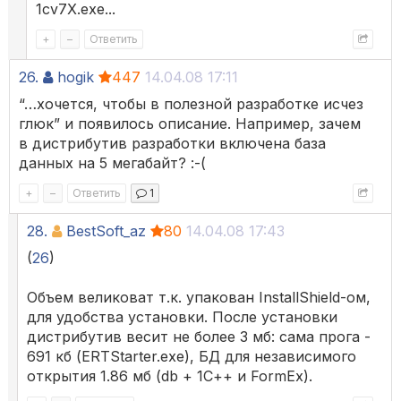
1cv7X.exe...
+
–
Ответить
26.
hogik
447
14.04.08 17:11
“…хочется, чтобы в полезной разработке исчез
глюк” и появилось описание. Например, зачем
в дистрибутив разработки включена база
данных на 5 мегабайт? :-(
+
–
Ответить
1
28.
BestSoft_az
80
14.04.08 17:43
(
26
)
Объем великоват т.к. упакован InstallShield-ом,
для удобства установки. После установки
дистрибутив весит не более 3 мб: сама прога -
691 кб (ERTStarter.exe), БД для независимого
открытия 1.86 мб (db + 1С++ и FormEx).