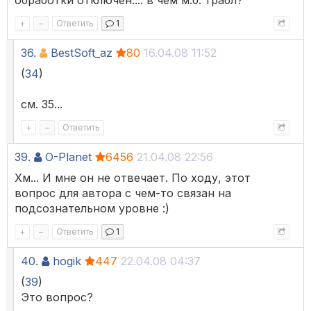
обработки отключен.... в чем м.б. трабл?
+
–
Ответить
1
36.
BestSoft_az
80
16.04.08 11:52
(
34
)
см. 35...
+
–
Ответить
39.
O-Planet
6456
21.04.08 22:56
Хм... И мне он не отвечает. По ходу, этот
вопрос для автора с чем-то связан на
подсознательном уровне :)
+
–
Ответить
1
40.
hogik
447
22.04.08 04:37
(
39
)
Это вопрос?