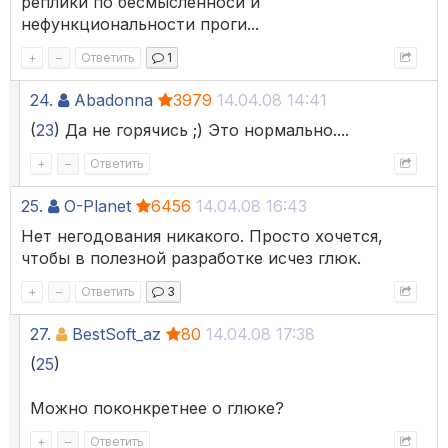
реплики по бесмысленноси и
нефункциональности проги...
+
–
Ответить
1
24.
Abadonna
3979
14.04.08 14:41
(
23
) Да не горячись ;) Это нормально....
+
–
Ответить
25.
O-Planet
6456
14.04.08 16:43
Нет негодования никакого. Просто хочется,
чтобы в полезной разработке исчез глюк.
+
–
Ответить
3
27.
BestSoft_az
80
14.04.08 17:38
(
25
)
Можно поконкретнее о глюке?
+
–
Ответить