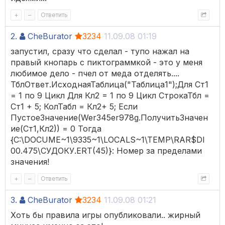
+
–
Ответить
2.
CheBurator
3234
11.09.08 01:19
запустил, сразу что сделал - тупо нажал на
правый кнопарь с пиктограммкой - это у меня
любимое дело - пчел от меда отделять....
ТблОтвет.ИсходнаяТаблица("Таблица1");Для Ст1
= 1 по 9 Цикл Для Кл2 = 1 по 9 Цикл СтрокаТбл =
Ст1 + 5; КолТабл = Кл2+ 5; Если
ПустоеЗначение(Wer345er978g.ПолучитьЗначен
ие(Ст1,Кл2)) = 0 Тогда
{C:\DOCUME~1\9335~1\LOCALS~1\TEMP\RAR$DI
00.475\СУДОКУ.ERT(45)}: Номер за пределами
значения!
+
–
Ответить
3.
CheBurator
3234
11.09.08 01:21
Хоть бы правила игры опубликовали.. жирный