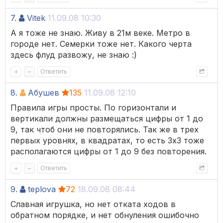
7.
Vitek
11.09.08 10:30
А я тоже не знаю. Живу в 21м веке. Метро в
городе нет. Семерки тоже нет. Какого черта
здесь флуд развожу, не знаю :)
+
–
Ответить
8.
Абушев
135
11.09.08 12:10
Правила игры просты. По горизонтали и
вертикали должны размещаться цифры от 1 до
9, так чтоб они не повторялись. Так же в трех
первых уровнях, в квадратах, то есть 3х3 тоже
располагаются цифры от 1 до 9 без повторения.
+
–
Ответить
9.
teplova
72
18.09.08 08:44
Славная игрушка, но нет отката ходов в
обратном порядке, и нет обнуления ошибочно