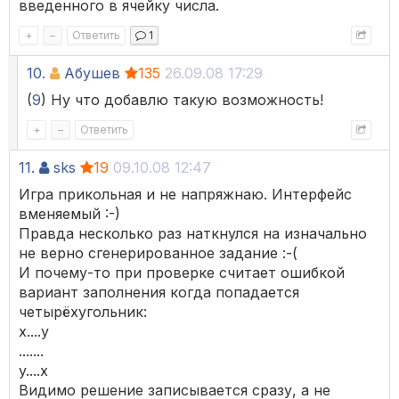
введенного в ячейку числа.
+
–
Ответить
1
10.
Абушев
135
26.09.08 17:29
(
9
) Ну что добавлю такую возможность!
+
–
Ответить
11.
sks
19
09.10.08 12:47
Игра прикольная и не напряжнаю. Интерфейс
вменяемый :-)
Правда несколько раз наткнулся на изначально
не верно сгенерированное задание :-(
И почему-то при проверке считает ошибкой
вариант заполнения когда попадается
четырёхугольник:
x....y
.......
y....x
Видимо решение записывается сразу, а не