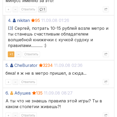
минусс именно за это!
+
–
Ответить
1
4.
nikitan
95
11.09.08 01:26
(
3
) Сергей, потрать 10-15 рублей возле метро и
ты станешь счастливым обладателем
волшебной книжечки с кучкой судоку и
правилами........... :)
+
1
–
Ответить
5.
CheBurator
3234
11.09.08 02:36
бяка! я ж не в метро пришел, а сюда...
+
–
Ответить
6.
Абушев
135
11.09.08 08:27
А ты что не знаешь правила этой игры? Ты в
каком столетии живешь?!
+
–
Ответить