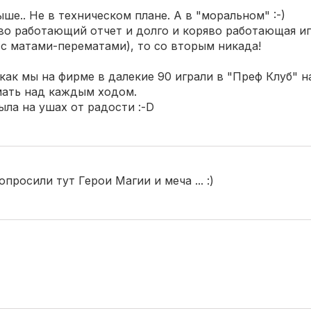
ше.. Не в техническом плане. А в "моральном" :-)
во работающий отчет и долго и коряво работающая и
с матами-перематами), то со вторым никада!
 как мы на фирме в далекие 90 играли в "Преф Клуб" на
мать над каждым ходом.
была на ушах от радости :-D
просили тут Герои Магии и меча ... :)