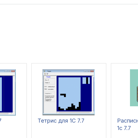
7
Тетрис для 1С 7.7
Распис
1с 7.7