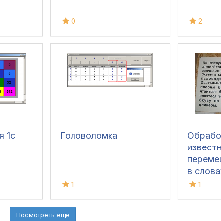
0
2
я 1с
Головоломка
Обработ
известн
переме
в слова
1
1
Посмотреть ещё