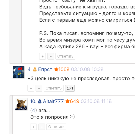
Ведь требование к игрушке гораздо вы
Представьте ситуацию - долго и коря
Если с первым еще можно смириться (
P.S. Пока писал, вспомнил почему-то,
Во время мизера комп мог по часу ду
А када купили 386 - вау! - вся фирма 
+
–
Ответить
4.
Ёпрст
1068
03.10.08 10:38
+3 цель никакую не преследовал, просто по
+
–
Ответить
1
10.
Altair777
649
03.10.08 11:18
(
4
) ага...
Это я попросил :-)
+
–
Ответить