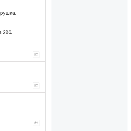
грушка.
 286.