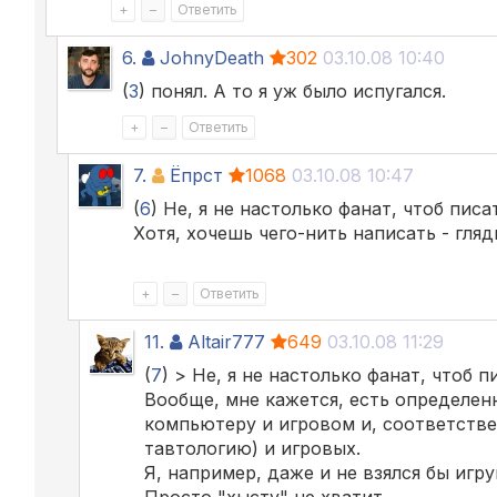
+
–
Ответить
6.
JohnyDeath
302
03.10.08 10:40
(
3
) понял. А то я уж было испугался.
+
–
Ответить
7.
Ёпрст
1068
03.10.08 10:47
(
6
) Не, я не настолько фанат, чтоб писать
Хотя, хочешь чего-нить написать - гляд
+
–
Ответить
11.
Altair777
649
03.10.08 11:29
(
7
) > Не, я не настолько фанат, чтоб пи
Вообще, мне кажется, есть определен
компьютеру и игровом и, соответств
тавтологию) и игровых.
Я, например, даже и не взялся бы игр
Просто "хысту" не хватит.