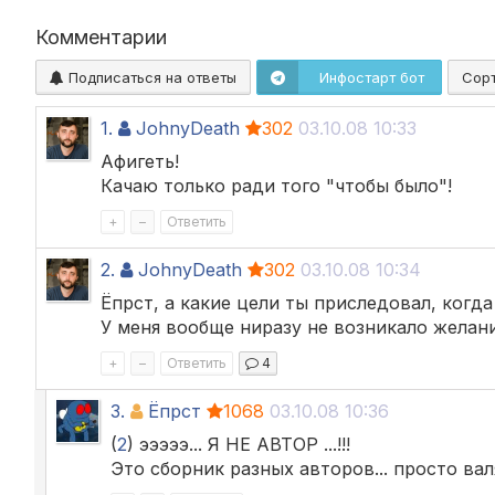
Комментарии
Подписаться на ответы
Инфостарт бот
Сор
1.
JohnyDeath
302
03.10.08 10:33
Афигеть!
Качаю только ради того "чтобы было"!
+
–
Ответить
2.
JohnyDeath
302
03.10.08 10:34
Ёпрст, а какие цели ты приследовал, когда
У меня вообще ниразу не возникало желани
+
–
Ответить
4
3.
Ёпрст
1068
03.10.08 10:36
(
2
) эээээ... Я НЕ АВТОР ...!!!
Это сборник разных авторов... просто вал