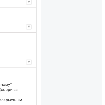
чному"
(сорри за
несерьезным.