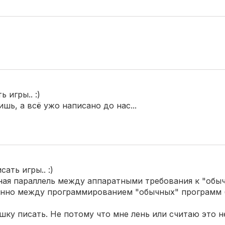
 игры.. :)
ишь, а всё ужо написано до нас...
сать игры.. :)
ная параллель между аппаратными требования к "обы
енно между программированием "обычных" программ 
ушку писать. Не потому что мне лень или считаю это 