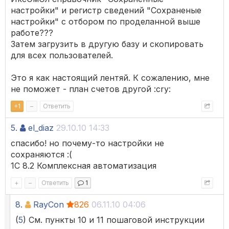
настройки" и регистр сведений "Сохраненые
настройки" с отбором по проделанной выше
работе???
Затем загрузить в другую базу и скопировать
для всех пользователей.
Это я как настоящий лентяй. К сожалению, мне
не поможет - план счетов другой :cry:
+
1
–
Ответить
5.
el_diaz
29.10.10 14:33
спасибо! но почему-то настройки не
сохраняются :(
1С 8.2 Комплексная автоматизация
+
–
Ответить
1
8.
RayCon
826
06.11.10 04:06
(
5
) См. пункты 10 и 11 пошаговой инструкции