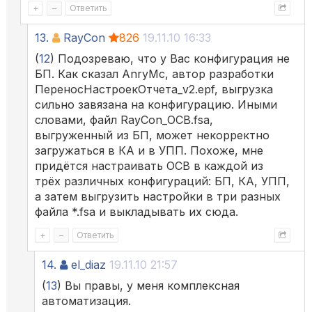
+
–
Ответить
13.
RayCon
826
19.11.10 16:33
(
12
) Подозреваю, что у Вас конфигурация не
БП. Как сказал AnryMc, автор разработки
ПереносНастроекОтчета_v2.epf, выгрузка
сильно завязана на конфигурацию. Иными
словами, файл RayCon_ОСВ.fsa,
выгруженный из БП, может некорректно
загружаться в КА и в УПП. Похоже, мне
придётся настраивать ОСВ в каждой из
трёх различных конфигураций: БП, КА, УПП,
а затем выгрузить настройки в три разных
файла *.fsa и выкладывать их сюда.
+
–
Ответить
14.
el_diaz
19.11.10 21:57
(
13
) Вы правы, у меня комплексная
автоматизация.