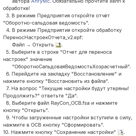
автора
AnryMc
. Обязательно прочтите хелп к
обработке!
3. В режиме Предприятия откройте отчёт
"Оборотно-сальдовая ведомость".
4. В режиме Предприятия откройте обработку
ПереносНастроекОтчета_v2.epf:
Файл → Открыть
.
5. Выберите в строке "Отчет для переноса
настроек" значение
"ОборотноСальдоваяВедомостьХозрасчетный".
6. Перейдите на закладку "Восстановление" и
нажмите кнопку "Восстановить из файла".
7. На вопрос "Текущие настройки будут утеряны!
Продолжить?" ответьте "Да".
8. Выберите файл RayCon_ОСВ.fsa и нажмите
кнопку "Открыть".
9. Чтобы загруженные настройки вступили в силу,
нажмите в ОСВ кнопку "Сформировать".
10. Нажмите кнопку "Сохранение настройки"
.