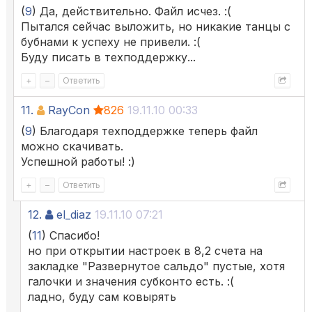
(
9
) Да, действительно. Файл исчез. :(
Пытался сейчас выложить, но никакие танцы с
бубнами к успеху не привели. :(
Буду писать в техподдержку...
+
–
Ответить
11.
RayCon
826
19.11.10 00:33
(
9
) Благодаря техподдержке теперь файл
можно скачивать.
Успешной работы! :)
+
–
Ответить
12.
el_diaz
19.11.10 07:21
(
11
) Спасибо!
но при открытии настроек в 8,2 счета на
закладке "Развернутое сальдо" пустые, хотя
галочки и значения субконто есть. :(
ладно, буду сам ковырять