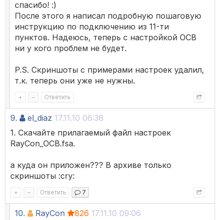
спасибо! :)
После этого я написал подробную пошаговую
инструкцию по подключению из 11-ти
пунктов. Надеюсь, теперь с настройкой ОСВ
ни у кого проблем не будет.
P.S. Скриншоты с примерами настроек удалил,
т.к. теперь они уже не нужны.
+
–
Ответить
9.
el_diaz
17.11.10 06:38
1. Скачайте прилагаемый файл настроек
RayCon_ОСВ.fsa.
а куда он приложен??? В архиве только
скриншоты :cry:
+
–
Ответить
7
10.
RayCon
826
17.11.10 09:06