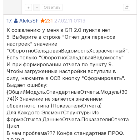
+
–
Ответить
17.
AleksSF
231
27.02.11 01:13
К сожалению у меня в БП 2.0 пункта нет
5. Выберите в строке "Отчет для переноса
настроек" значение
"ОборотноСальдоваяВедомостьХозрасчетный".
Есть только "ОборотноСальдоваяВедомость"
И при формировании отчета по пункту 9.
Чтобы загруженные настройки вступили в
силу, нажмите в ОСВ кнопку "Сформировать".
Выдает ошибку:
{ОбщийМодуль.СтандартныеОтчеты.Модуль(30
74)}: Значение не является значением
объектного типа (ПоказателиОтчета)
Для Каждого ЭлементСтруктуры Из
ФормаОтчета.ДанныеОтчета.ПоказателиОтчета
Цикл
В чем проблема??? Конфа стандартная ПРОФ.