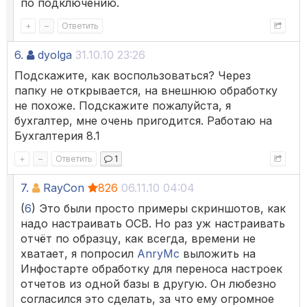
по подключению.
+
–
Ответить
6.
dyolga
31.10.10 23:26
Подскажите, как воспользоваться? Через
папку не открывается, на внешнюю обработку
не похоже. Подскажите пожалуйста, я
бухгалтер, мне очень пригодится. Работаю на
Бухгалтерия 8.1
+
–
Ответить
1
7.
RayCon
826
06.11.10 04:04
(
6
) Это были просто примеры скриншотов, как
надо настраивать ОСВ. Но раз уж настраивать
отчёт по образцу, как всегда, времени не
хватает, я попросил
AnryMc
выложить на
Инфостарте обработку для переноса настроек
отчетов из одной базы в другую. Он любезно
согласился это сделать, за что ему огромное