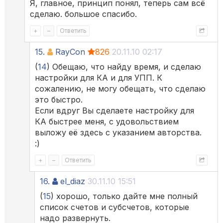
Я, главное, принцип понял, теперь сам всё
сделаю. большое спасибо.
+
–
Ответить
15.
RayCon
826
20.11.10 02:17
(
14
) Обещаю, что найду время, и сделаю
настройки для КА и для УПП. К
сожалению, не могу обещать, что сделаю
это быстро.
Если вдруг Вы сделаете настройку для
КА быстрее меня, с удовольствием
выложу её здесь с указанием авторства.
:)
+
–
Ответить
16.
el_diaz
30.11.10 15:51
(
15
) хорошо, только дайте мне полный
список счетов и субсчетов, которые
надо развернуть.