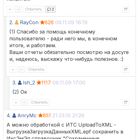
+
–
Ответить
2
2.
RayCon
826
09.11.09 16:19
(
1
) Спасибо за помощь конечному
пользователю - ради него мы, в конечном
итоге, и работаем.
Ваши отчеты обязательно посмотрю на досуге
и, надеюсь, выскажу что-нибудь полезное. :)
+
–
Ответить
3.
Ish_2
1117
09.11.09 17:00
(
2
) Ок
+
–
Ответить
4.
AnryMc
851
21.03.10 21:26
А можно обработкой с ИТС UploadToXML -
ВыгрузкаЗагрузкаДанныхXML.epf сохранить в
ИксЭмЭл справочник "Сохраненные