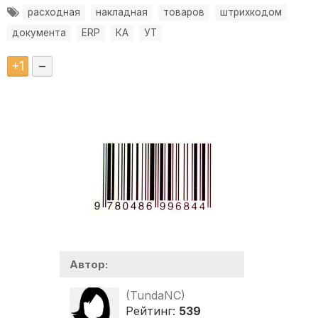
расходная
накладная
товаров
штрихкодом
документа
ERP
КА
УТ
+
1
–
Автор:
(TundaNC)
Рейтинг:
539