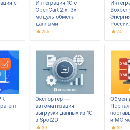
ация с
Интеграция 1С с
Интегра
OpenCart 2.x, 3x
Boxberr
модуль обмена
Энерги
данными
России
Grastin
255
74
Линии, К
Яндекс
РК
Экспортер —
Обмен 
трагент
автоматизация
Портал
выгрузки данных из 1С
постав
в Spot2D
и МО ч
30
39