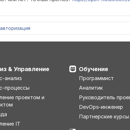
авторизация
из & Управление
Обучение
с-анализ
Программист
с-процессы
Аналитик
ление проектом и
Руководитель прое
уктом
DevOps-инженер
нда
Партнерские курсы
ление IT