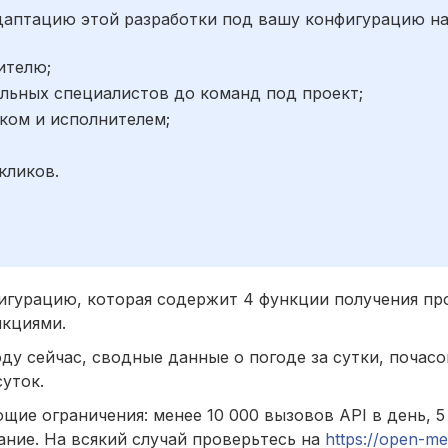
адаптацию этой разработки под вашу конфигурацию н
ителю;
льных специалистов до команд под проект;
ком и исполнителем;
;
кликов.
урацию, которая содержит 4 функции получения про
нкциями.
у сейчас, сводные данные о погоде за сутки, почасо
суток.
ющие ограничения: м
енее 10 000 вызовов API в день, 5
ание. На всякий случай проверьтесь на
https://open-m