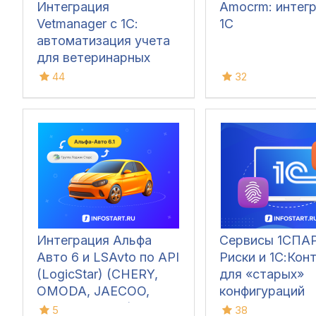
Интеграция
Amocrm: интегр
Vetmanager с 1С:
1С
автоматизация учета
для ветеринарных
клиник. Синхронизация
44
32
документов,
справочников и оплат
через API
Интеграция Альфа
Сервисы 1СПА
Авто 6 и LSAvto по API
Риски и 1С:Кон
(LogicStar) (CHERY,
для «старых»
OMODA, JAECOO,
конфигураций
EXEED, TENET)
5
38