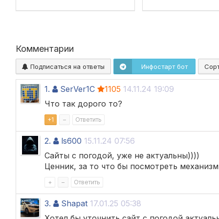
Комментарии
Подписаться на ответы
Инфостарт бот
Сор
1.
SerVer1C
1105
14.11.24 19:09
Что так дорого то?
+
1
–
Ответить
2.
ls600
15.11.24 07:56
Сайты с погодой, уже не актуальны))))
Ценник, за то что бы посмотреть механизм
+
–
Ответить
3.
Shapat
17.01.25 05:38
Хотел бы уточнить сайт с погодой актуаль