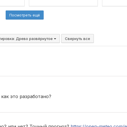
Посмотреть ещё
тировка:
Древо развёрнутое
Свернуть все
 как это разработано?
но? или нет? Точный прогноз?
https://open-meteo.com/