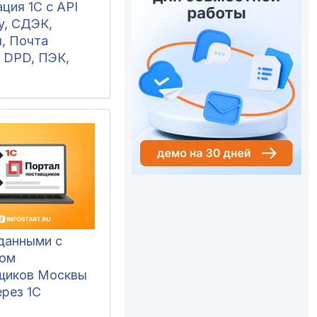
ция 1С с API
y, СДЭК,
я, Почта
, DPD, ПЭК,
, Деловые
СЕ, Dalli,
Доставка
данными с
ом
щиков Москвы
ерез 1С