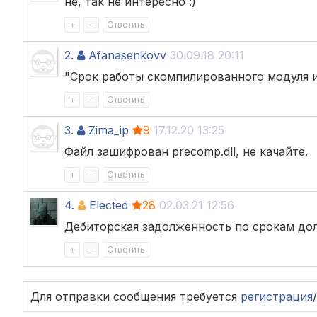
не, так не интересно :)
+
–
Ответить
2.
Afanasenkovv
30.09.18 20:11
"Срок работы скомпилированного модуля ит
+
–
Ответить
3.
Zima_ip
9
17.12.20 13:25
Файл зашифрован precomp.dll, не качайте.
+
–
Ответить
4.
Elected
28
02.03.21 12:56
Дебиторская задолженность по срокам долга
+
–
Ответить
Для отправки сообщения требуется
регистрация
/