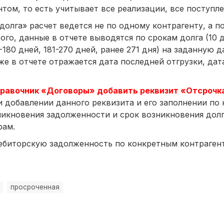
том, то есть учитывает все реализации, все поступле
олга» расчет ведется не по одному контрагенту, а по
го, данные в отчете выводятся по срокам долга (10 дн
-180 дней, 181-270 дней, ранее 271 дня) на заданную да
же в отчете отражается дата последней отгрузки, дат
правочник «Договоры» добавить реквизит «Отсроч
 добавлении данного реквизита и его заполнении по
зникновения задолженности и срок возникновения дол
рам.
ебиторскую задолженность по конкретным контраген
просроченная