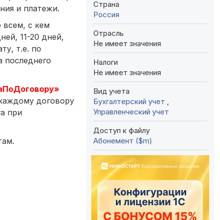
Страна
ния и платежи.
Россия
 всем, с кем
Отрасль
ей, 11-20 дней,
Не имеет значения
ту, т.е. по
а последнего
Налоги
Не имеет значения
каПоДоговору»
Вид учета
 каждому договору
Бухгалтерский учет
,
Управленческий учет
га при
Доступ к файлу
Абонемент ($m)
там.