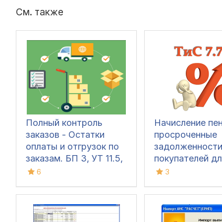
См. также
Полный контроль
Начисление пен
заказов - Остатки
просроченные
оплаты и отгрузок по
задолженност
заказам. БП 3, УТ 11.5,
покупателей дл
УТ 11.4, УТ 10.3, ERP
7.7
6
3
2.5 ERP 2.4, КА 2.5-2.4,
УНФ 3-1.6, Розница 3,
1с 7.7