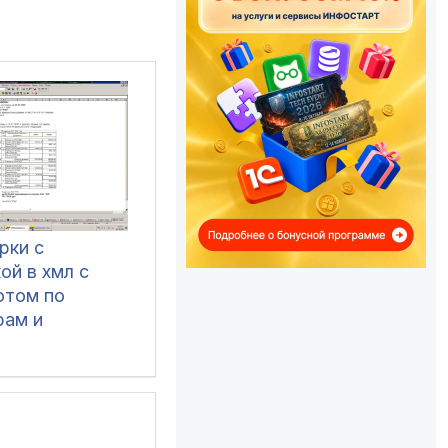
рки с
ой в хмл с
отом по
рам и
твенным
ом по
гентам