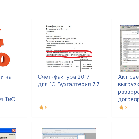
и на
Счет-фактура 2017
Акт све
для 1С Бухгалтерия 7.7
выгрузк
и
развор
я ТиС
догово
множес
5
3
фильтр
контра