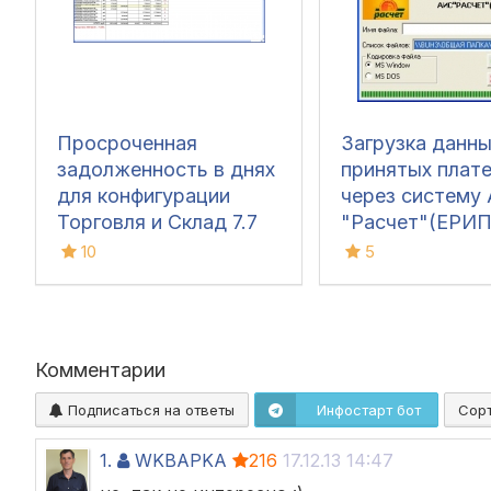
Просроченная
Загрузка данны
задолженность в днях
принятых плат
для конфигурации
через систему
Торговля и Склад 7.7
"Расчет"(ЕРИП
Беларуси
10
5
Комментарии
Подписаться на ответы
Инфостарт бот
Сор
1.
WKBAPKA
216
17.12.13 14:47