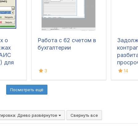
х о
Работа с 62 счетом в
Задолж
ежах
бухгалтерии
контра
 АИС
разбит
) для
просро
3
14
Посмотреть ещё
тировка:
Древо развёрнутое
Свернуть все