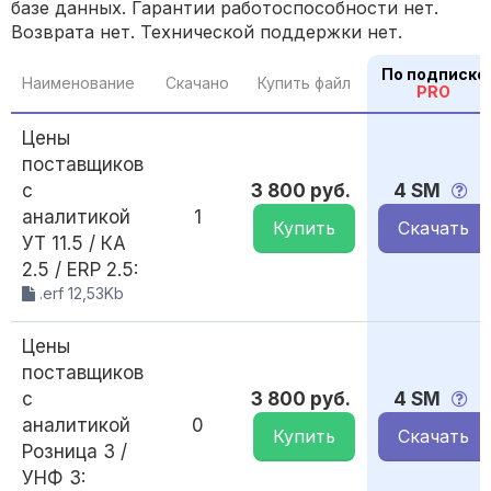
базе данных. Гарантии работоспособности нет.
Возврата нет. Технической поддержки нет.
По подписке
Наименование
Скачано
Купить файл
PRO
Цены
поставщиков
c
3 800 руб.
4 SM
аналитикой
1
Купить
Скачать
УТ 11.5 / КА
2.5 / ERP 2.5:
.erf 12,53Kb
Цены
поставщиков
c
3 800 руб.
4 SM
аналитикой
0
Купить
Скачать
Розница 3 /
УНФ 3: