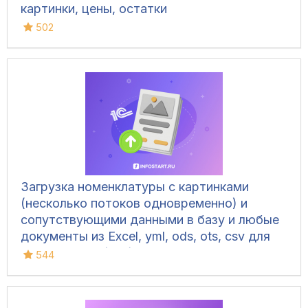
картинки, цены, остатки
502
Загрузка номенклатуры c картинками
(несколько потоков одновременно) и
сопутствующими данными в базу и любые
документы из Excel, yml, ods, ots, csv для
УТ 10.3, УТ 11 (все), БП 3, КА 2, ERP 2, УНФ
544
1.6/3.0, Розница 2/3.0