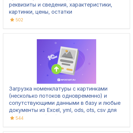
реквизиты и сведения, характеристики,
картинки, цены, остатки
502
Загрузка номенклатуры c картинками
(несколько потоков одновременно) и
сопутствующими данными в базу и любые
документы из Excel, yml, ods, ots, csv для
УТ 10.3, УТ 11 (все), БП 3, КА 2, ERP 2, УНФ
544
1.6/3.0, Розница 2/3.0