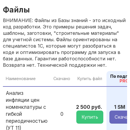
Файлы
ВНИМАНИЕ: Файлы из Базы знаний - это исходный
код разработки. Это примеры решения задач,
шаблоны, заготовки, "строительные материалы"
для учетной системы. Файлы ориентированы на
специалистов 1С, которые могут разобраться в
коде и оптимизировать программу для запуска в
базе данных. Гарантии работоспособности нет.
Возврата нет. Технической поддержки нет.
По подп
Наименование
Скачано
Купить файл
PRO
Анализ
инфляции цен
номенклатуры с
2 500 руб.
1 SM
гибкой
0
Купить
Скача
периодичностью
(УТ 11)