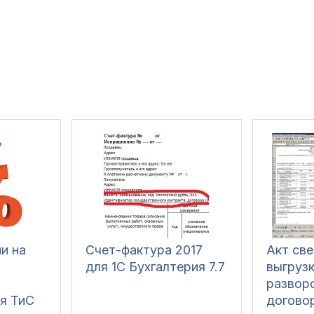
и на
Счет-фактура 2017
Акт све
для 1С Бухгалтерия 7.7
выгрузк
и
развор
я ТиС
догово