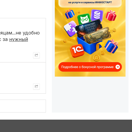
яцам...не удобно
с за
нужный