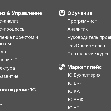
из & Управление
Обучение
с-анализ
Программист
с-процессы
Аналитик
ление проектом и
Руководитель прое
уктом
DevOps-инженер
нда
Партнерские курсы
ление IT
Маркетплейс
ектура
1С:Бухгалтерия
азвитие
1С:ERP
овождение 1С
1С:КА
1С:УНФ
С
1С:УТ