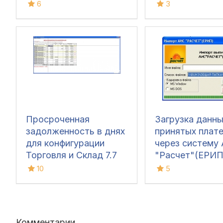
УТ 11.4, УТ 10.3, ERP
7.7
6
3
2.5 ERP 2.4, КА 2.5-2.4,
УНФ 3-1.6, Розница 3,
1с 7.7
Просроченная
Загрузка данны
задолженность в днях
принятых плат
для конфигурации
через систему
Торговля и Склад 7.7
"Расчет"(ЕРИП
Беларуси
10
5
Комментарии