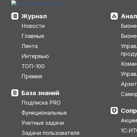
Журнал
Анал
Новости
Бизне
Главные
Бизне
Лента
Управ
прод
Интервью
Кома
ТОП-100
Управ
Премия
Архит
База знаний
Самор
Подписка PRO
Сопр
Функциональные
Акции
Учетные задачи
1С:ИТ
Задачи пользователя