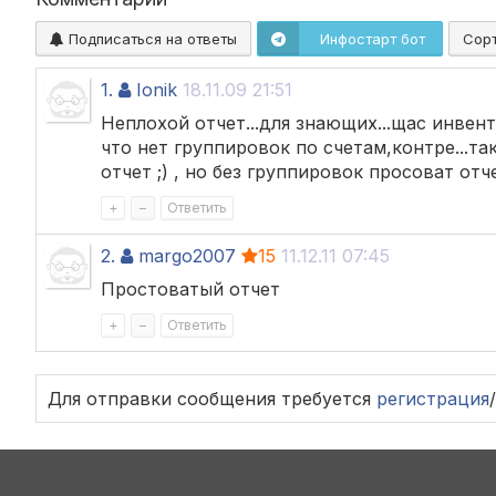
Подписаться на ответы
Инфостарт бот
Сор
1.
Ionik
18.11.09 21:51
Неплохой отчет...для знающих...щас инвент
что нет группировок по счетам,контре...т
отчет ;) , но без группировок просоват отчет
+
–
Ответить
2.
margo2007
15
11.12.11 07:45
Простоватый отчет
+
–
Ответить
Для отправки сообщения требуется
регистрация
/