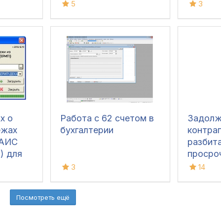
множес
5
3
фильтр
контра
х о
Работа с 62 счетом в
Задолж
ежах
бухгалтерии
контра
 АИС
разбит
) для
просро
3
14
Посмотреть ещё