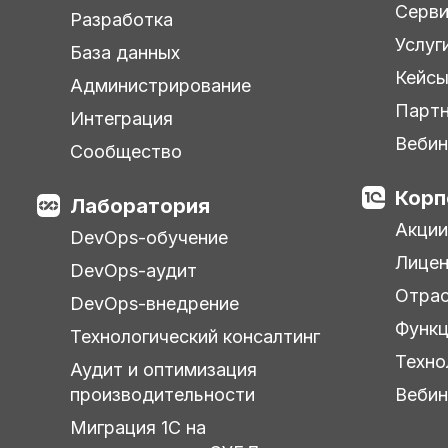
Серв
Разработка
Услуг
База данных
Кейс
Администрирование
Парт
Интеграция
Веби
Сообщество
Корп
Лаборатория
Акции
DevOps-обучение
Лицен
DevOps-аудит
Отра
DevOps-внедрение
Функц
Технологический консалтинг
Техно
Аудит и оптимизация
производительности
Веби
Миграция 1С на