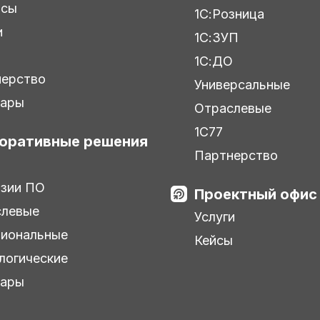
исы
1С:Розница
и
1С:ЗУП
ы
1С:ДО
нерство
Универсальные
нары
Отраслевые
1С77
оративные решения
Партнерство
зии ПО
Проектный офис
слевые
Услуги
иональные
Кейсы
логические
нары