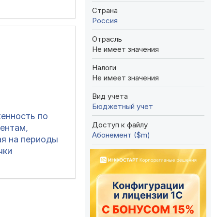
твенным
Страна
ом по
Россия
гентам
Отрасль
Не имеет значения
Налоги
Не имеет значения
Вид учета
Бюджетный учет
енность по
Доступ к файлу
гентам,
Абонемент ($m)
ая на периоды
чки