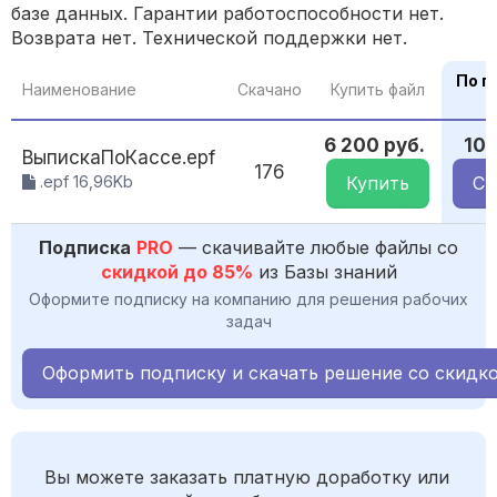
базе данных. Гарантии работоспособности нет.
Возврата нет. Технической поддержки нет.
По п
Наименование
Скачано
Купить файл
6 200 руб.
10
ВыпискаПоКассе.epf
176
.epf 16,96Kb
Купить
Ск
Подписка
PRO
— скачивайте любые файлы со
скидкой до 85%
из Базы знаний
Оформите подписку на компанию для решения рабочих
задач
Оформить подписку и скачать решение со скидк
Вы можете заказать платную доработку или