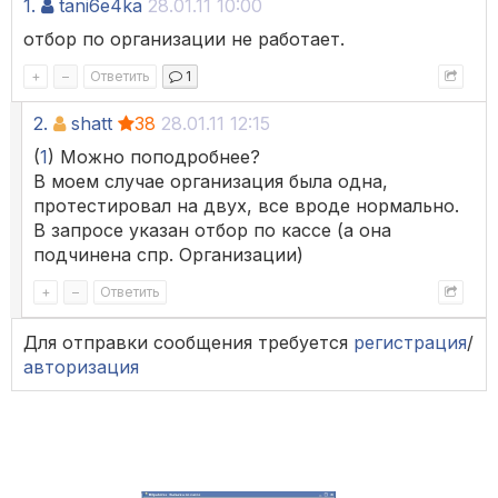
1.
tani6e4ka
28.01.11 10:00
отбор по организации не работает.
+
–
Ответить
1
2.
shatt
38
28.01.11 12:15
(
1
) Можно поподробнее?
В моем случае организация была одна,
протестировал на двух, все вроде нормально.
В запросе указан отбор по кассе (а она
подчинена спр. Организации)
+
–
Ответить
Для отправки сообщения требуется
регистрация
/
авторизация