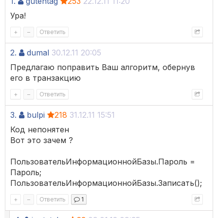
1.
gutentag
253
22.12.11 11:20
Ура!
+
–
Ответить
2.
dumal
30.12.11 20:05
Предлагаю поправить Ваш алгоритм, обернув
его в транзакцию
+
–
Ответить
3.
bulpi
218
31.12.11 15:51
Код непонятен
Вот это зачем ?
ПользовательИнформационнойБазы.Пароль =
Пароль;
ПользовательИнформационнойБазы.Записать();
+
–
Ответить
1