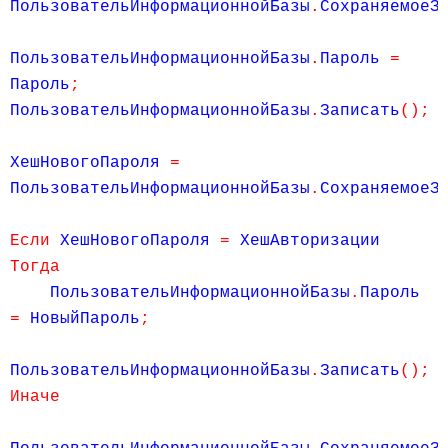
ПользовательИнформационнойБазы
.
СохраняемоеЗ
ПользовательИнформационнойБазы
.
Пароль
=
Пароль
;
ПользовательИнформационнойБазы
.
Записать
();
ХешНовогоПароля
=
ПользовательИнформационнойБазы
.
СохраняемоеЗ
Если
ХешНовогоПароля
=
ХешАвторизации
Тогда
ПользовательИнформационнойБазы
.
Пароль
=
НовыйПароль
;
ПользовательИнформационнойБазы
.
Записать
();
Иначе