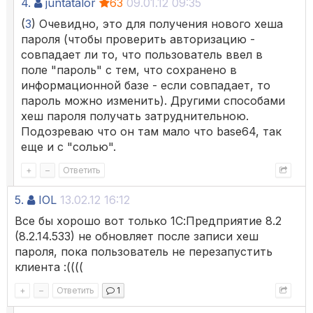
4.
juntatalor
63
09.01.12 09:35
(
3
) Очевидно, это для получения нового хеша
пароля (чтобы проверить авторизацию -
совпадает ли то, что пользователь ввел в
поле "пароль" с тем, что сохранено в
информационной базе - если совпадает, то
пароль можно изменить). Другими способами
хеш пароля получать затруднительною.
Подозреваю что он там мало что base64, так
еще и с "солью".
+
–
Ответить
5.
IOL
13.02.12 16:12
Все бы хорошо вот только 1С:Предприятие 8.2
(8.2.14.533) не обновляет после записи хеш
пароля, пока пользователь не перезапустить
клиента :((((
+
–
Ответить
1