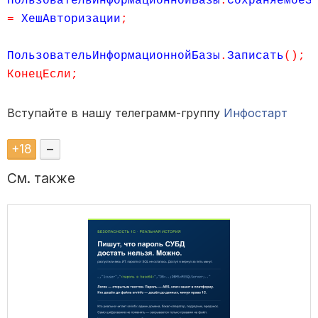
ПользовательИнформационнойБазы
.
СохраняемоеЗ
=
ХешАвторизации
;
ПользовательИнформационнойБазы
.
Записать
();
КонецЕсли;
Вступайте в нашу телеграмм-группу
Инфостарт
+
18
–
См. также