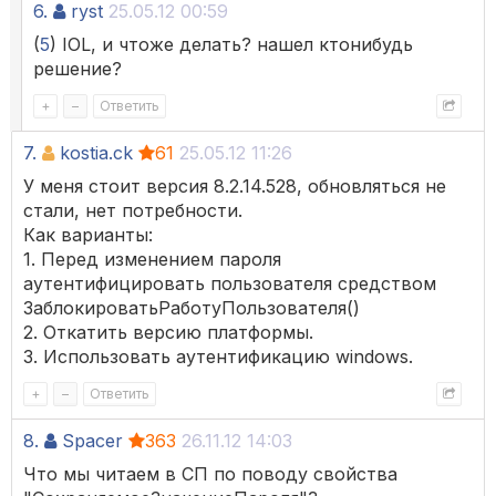
6.
ryst
25.05.12 00:59
(
5
) IOL, и чтоже делать? нашел ктонибудь
решение?
+
–
Ответить
7.
kostia.ck
61
25.05.12 11:26
У меня стоит версия 8.2.14.528, обновляться не
стали, нет потребности.
Как варианты:
1. Перед изменением пароля
аутентифицировать пользователя средством
ЗаблокироватьРаботуПользователя()
2. Откатить версию платформы.
3. Использовать аутентификацию windows.
+
–
Ответить
8.
Spacer
363
26.11.12 14:03
Что мы читаем в СП по поводу свойства