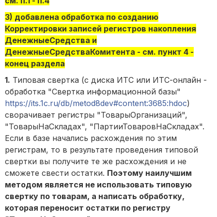
см. п.1 - п.4
3)
добавлена обработка по созданию
Корректировки записей регистров накопления
ДенежныеСредства и
ДенежныеСредстваКомитента
- см. пункт 4 -
конец раздела
1.
Типовая свертка (с диска ИТС или ИТС-онлайн -
обработка "Свертка информационной базы"
https://its.1c.ru/db/metod8dev#content:3685:hdoc
)
сворачивает регистры "ТоварыОрганизаций",
"ТоварыНаСкладах", "ПартииТоваровНаСкладах".
Если в базе начались расхождения по этим
регистрам, то в результате проведения типовой
свертки вы получите те же расхождения и не
сможете свести остатки.
Поэтому наилучшим
методом является не использовать типовую
свертку по товарам, а написать обработку,
которая переносит остатки по регистру