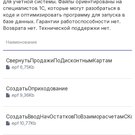
для учетной системы. Файлы ориентированы на
специалистов 1С, которые могут разобраться в
коде и оптимизировать программу для запуска в
базе данных. Гарантии работоспособности нет.
Возврата нет. Технической поддержки нет.
Наименование
СвернутьПродажиПоДисконтнымКартам
.epf 6,75Kb
СоздатьОприходование
.epf 9,36Kb
СоздатьВводНачОстатковПоВзаиморасчетамСКо
.epf 10,77Kb