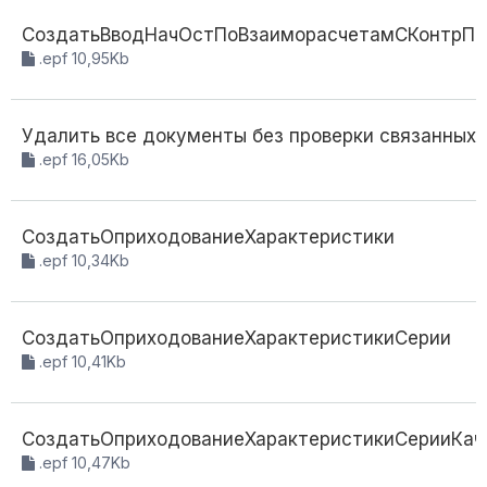
СоздатьВводНачОстПоВзаиморасчетамСКонтрПо
.epf 10,95Kb
Удалить все документы без проверки связанных 
.epf 16,05Kb
СоздатьОприходованиеХарактеристики
.epf 10,34Kb
СоздатьОприходованиеХарактеристикиСерии
.epf 10,41Kb
СоздатьОприходованиеХарактеристикиСерииКач
.epf 10,47Kb