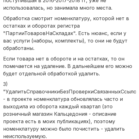
поступившая в 2016-2017-2018 гг, уже не
использовалась, но занимала много места.
Обработка смотрит номенклатуру, которой нет в
остатках и оборотах регистра
"ПартииТоваровНаСкладах". Есть нюанс, если у
вас услуги (наборы, комплекты), то они не будут
обработаны.
Если товара нет в обороте и на остатках, то он
помечается на удаление. В дальнейшем его можно
будет отдельной обработкой удалить.
3)
"УдалитьСправочникиБезПроверкиСвязанныхСсылок
- в проекте номенклатура обновлялась часто и
выходила из оборота каждый квартал (это
розничный магазин Кальцедония - описание
проекта есть в моих публикациях), поэтому
номенклатуру можно было почистить - удалить
неиспользуемую.