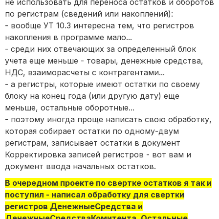
не использовать для переноса остатков и оборотов
по регистрам (сведений или накоплений):
- вообще УТ 10.3 интересна тем, что регистров
накопления в программе мало...
- среди них отвечающих за определенный блок
учета еще меньше - товары, денежные средства,
НДС, взаиморасчеты с контрагентами...
- а регистры, которые имеют остатки по своему
блоку на конец года (или другую дату) еще
меньше, остальные оборотные...
- поэтому иногда проще написать свою обработку,
которая собирает остатки по одному-двум
регистрам, записывает остатки в документ
Корректировка записей регистров - вот вам и
документ ввода начальных остатков.
В очередном проекте по свертке остатков я так и
поступил - написал обработку для свертки
регистров ДенежныеСредства и
ДенежныеСредстваКомитента. Остальные