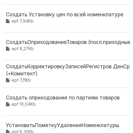
Создать Установку цен по всей номенклатуре
.epf 7,94Kb
СоздатьОприходованиеТоваров (посл.приходные 
.epf 8,27Kb
СоздатьКорректировкуЗаписейРегистров ДенСр
(+Комитент)
.epf 7,11Kb
Создать оприходование по партиям товаров
.epf 10,04Kb
УстановитьПометкуУдаленияНоменклатуры
.epf 6,30Kb