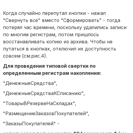
Когда случайно перепутал кнопки - нажал
"Свернуть все" вместо "Сформировать" - тогда
потерял час времени, поскольку удалились записи
по многим регистрам, потом пришлось
восстанавливать копию из архива. Чтобы не
путаться в кнопках, отключил их доступность
совсем (см.рис.4).
Для проведения типовой свертки по
определенным регистрам накопления:
"ДенежныеСредства",
"ДенежныеСредстваКСписанию",
"ТоварыВРезервеНаСкладах",
"РазмещениеЗаказовПокупателей",
"ЗаказыПокупателей" -