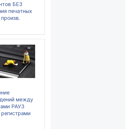
нтов БЕЗ
ния печатных
 произв.
тмами создания
да и обработки
прикрепление
 к документам)
1 (все), ERP 2,
озница 2, УНФ
, БП 3, ЗУП 3
ение
дений между
рами РАУЗ
и регистрами
ТМЦ, НЗП в
и КА 1.1