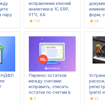
ежду
исправление ключей
докуме
дите
аналитики в 1С ERP,
измене
а пару
УТ11, КА
форм, с
алгори
770
58
QR -ко
(в т.ч 
сканов
для УТ 1
КА 2, Р
1.6/3.0
а НДФЛ
Перенос остатков
Устран
ля
между счетами:
расхож
У
исправить, списать
регист
остатки по счетам в
(регл) 
1С
учета 
4
53
УПП 1.3 