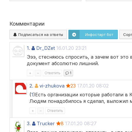
Комментарии
Подписаться на ответы
Инфостарт бот
Сор
1.
Dr_DZet
16.01.20 23:21
Эээ, стесняюсь спросить, а зачем вот это 
документ абсолютно лишний.
+
–
Ответить
1
2.
vi-zhukova
23
17.01.20 08:02
(
1
)Есть организации которые работали в К
Людям понадобилось я сделал, выложил м
+
–
Ответить
3.
Trucker
8
17.01.20 08:27