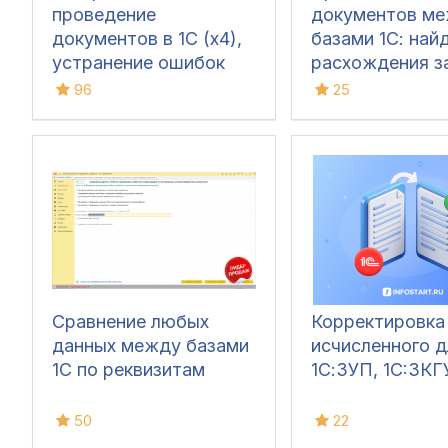
проведение
документов м
документов в 1С (x4),
базами 1С: най
устранение ошибок
расхождения з
60/62 счетов и зачет
кликов
96
25
авансов (Бухгалтерия
3.0)
Сравнение любых
Корректировк
данных между базами
исчисленного д
1С по реквизитам
1С:ЗУП, 1C:ЗКГ
50
22