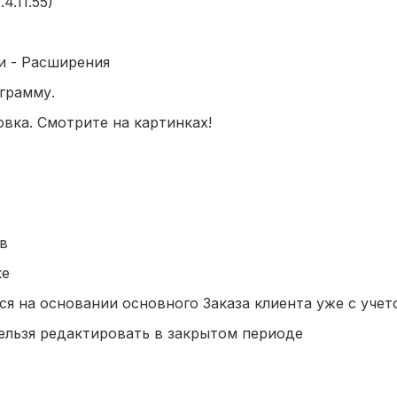
4.11.55)
и - Расширения
ограмму.
вка. Смотрите на картинках!
в
ке
тся на основании основного Заказа клиента уже с уче
 нельзя редактировать в закрытом периоде