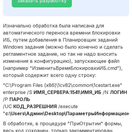
Заказать разработку
Изначально обработка была написана для
автоматического переноса времени блокировки
ИБ, путем добавления в Планировщик заданий
Windows задания (можно было конечно и сделать
регламентное задание, но так не надо вносить
изменения в конфигурацию), запускающее файл
(например "ИзменитьВремяБлокировкиИБ.cmd"),
который содержит всего одну строку:
"C:\Program Files (x86)\1cv82\common\1cestart.exe"
enterprise /S
ИМЯ_СЕРВЕРА
:
1541
\
ИМЯ_ИБ
/N
ЛОГИН
/P
ПАРОЛЬ
/UC
КОД_РАЗРЕШНИЯ
/execute
"
c:\Users\Админ\Desktop\ПараметрыИнформационн
В обработке, в процедуре "ПриОтрытии" формы,
весь код сохранен, только
закомментирован
.