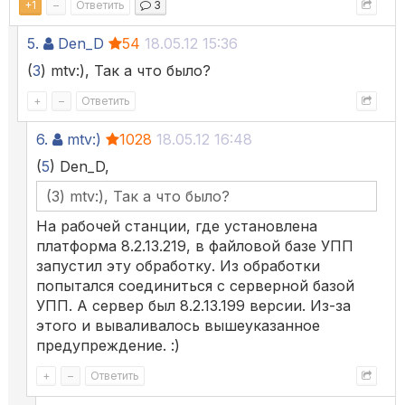
+
1
–
Ответить
3
5.
Den_D
54
18.05.12 15:36
(
3
) mtv:), Так а что было?
+
–
Ответить
6.
mtv:)
1028
18.05.12 16:48
(
5
) Den_D,
(3) mtv:), Так а что было?
На рабочей станции, где установлена
платформа 8.2.13.219, в файловой базе УПП
запустил эту обработку. Из обработки
попытался соединиться с серверной базой
УПП. А сервер был 8.2.13.199 версии. Из-за
этого и вываливалось вышеуказанное
предупреждение. :)
+
–
Ответить