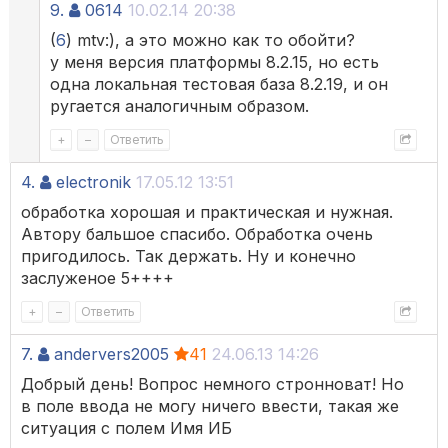
9.
0614
10.02.14 20:38
(
6
) mtv:), а это можно как то обойти?
у меня версия платформы 8.2.15, но есть
одна локальная тестовая база 8.2.19, и он
ругается аналогичным образом.
+
–
Ответить
4.
electronik
17.05.12 13:51
обработка хорошая и практическая и нужная.
Автору бальшое спасибо. Обработка очень
пригодилось. Так держать. Ну и конечно
заслуженое 5++++
+
–
Ответить
7.
andervers2005
41
24.06.13 14:26
Добрый день! Вопрос немного стронноват! Но
в поле ввода не могу ничего ввести, такая же
ситуация с полем Имя ИБ