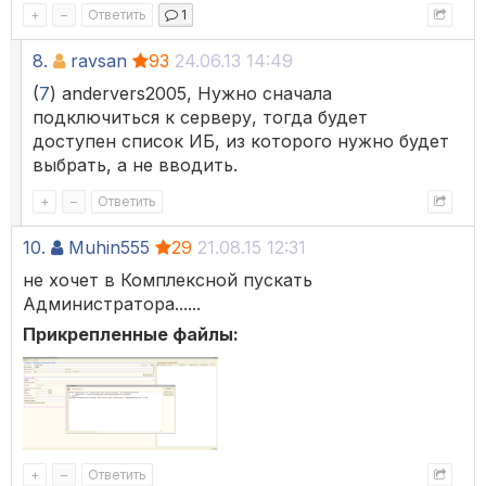
+
–
Ответить
1
8.
ravsan
93
24.06.13 14:49
(
7
) andervers2005, Нужно сначала
подключиться к серверу, тогда будет
доступен список ИБ, из которого нужно будет
выбрать, а не вводить.
+
–
Ответить
10.
Muhin555
29
21.08.15 12:31
не хочет в Комплексной пускать
Администратора......
Прикрепленные файлы:
+
–
Ответить