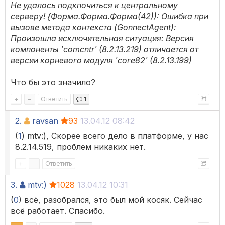
Не удалось подкпочиться к центральному
серверу! {Форма.Форма.Форма(42)): Ошибка при
вызове метода контекста (GonnectAgent):
Произошла исключительная ситуация: Версия
компоненты 'comcntr' (8.2.13.219) отличается от
версии корневого модуля 'соге82' (8.2.13.199)
Что бы это значило?
+
–
Ответить
1
2.
ravsan
93
13.04.12 08:42
(
1
) mtv:), Скорее всего дело в платформе, у нас
8.2.14.519, проблем никаких нет.
+
–
Ответить
3.
mtv:)
1028
13.04.12 10:31
(
0
) всё, разобрался, это был мой косяк. Сейчас
всё работает. Спасибо.