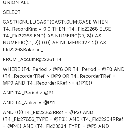
UNION ALL
SELECT
CAST(ISNULL(CAST(CAST(SUM(CASE WHEN
T4._RecordKind = 0.0 THEN -T4._Fld22268 ELSE
T4._Fld22268 END) AS NUMERIC(27, 8)) AS
NUMERIC(21, 2)),0.0) AS NUMERIC(27, 2)) AS
Fld22268Balance_
FROM _AccumRg22261 T4
WHERE (T4._Period > @P8 OR T4._Period = @P8 AND
(T4._RecorderTRef > @P9 OR T4._RecorderTRef =
@P9 AND T4._RecorderRRef >= @P10))
AND T4._Period < @P1
AND T4._Active = @P11
AND (((((T4._Fld22262RRef = @P2) AND
(T4._Fld27856_TYPE = @P3)) AND (T4._Fld22264RRef
= @P4)) AND (T4._Fld23634_TYPE = @P5 AND