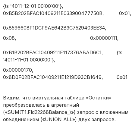
{ts '4011-12-01 00:00:00'},
0xB5B202BFAC10409211E033900477750B, 0x01,
0x8596608F1DCF9AE642B3C7529403EE34,
0x08, 0x00000111,
0xB1B202BFAC10409211E117376ABAD6C1, {ts
'4011-11-01 00:00:00'},
0x00000170,
0x8D0F02BFAC10409211E1219D93CB1649, 0x01
Видим, что виртуальная таблица «Остатки»
преобразовалась в агрегатный
(«SUM(T1.Fld22268Balance_)») запрос с вложенным
объединением («UNION ALL») двух запросов.