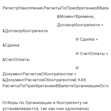
РегистрНакопления.РасчетыПоПриобретениюВВалют
&МоментВремени,
ДоговорКонтрагента =
&ДоговорКонтрагента
И Сделка =
&Сделка
И СчетОплаты =
&СчетОплаты
И
ДокументРасчетовСКонтрагентом =
&ДокументРасчетовСКонтрагентом) КАК
РасчетыПоПриобретениюВВалютеОрганизацииОста
Отборы по Организации и Контрагенту не
устанавливаются, так как они однозначно