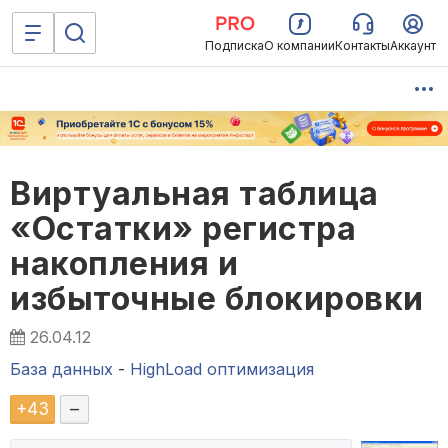
Подписка
О компании
Контакты
Аккаунт
Виртуальная таблица
«Остатки» регистра
накопления и
избыточные блокировки
26.04.12
База данных
-
HighLoad оптимизация
+
43
–