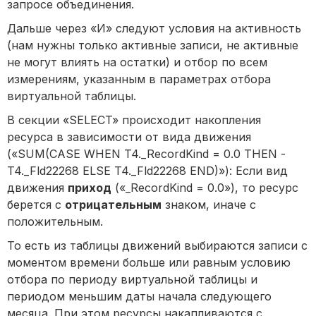
запросе объединения.
Дальше через «И» следуют условия на активность
(нам нужны только активные записи, не активные
не могут влиять на остатки) и отбор по всем
измерениям, указанным в параметрах отбора
виртуальной таблицы.
В секции «SELECT» происходит накопления
ресурса в зависимости от вида движения
(«SUM(CASE WHEN T4._RecordKind = 0.0 THEN -
T4._Fld22268 ELSE T4._Fld22268 END)»): Если вид
движения
приход
(«_RecordKind = 0.0»), то ресурс
берется с
отрицательным
знаком, иначе с
положительным.
То есть из таблицы движений выбираются записи с
моментом времени больше или равным условию
отбора по периоду виртуальной таблицы и
периодом меньшим даты начала следующего
месяца. При этом ресурсы накапливаются с