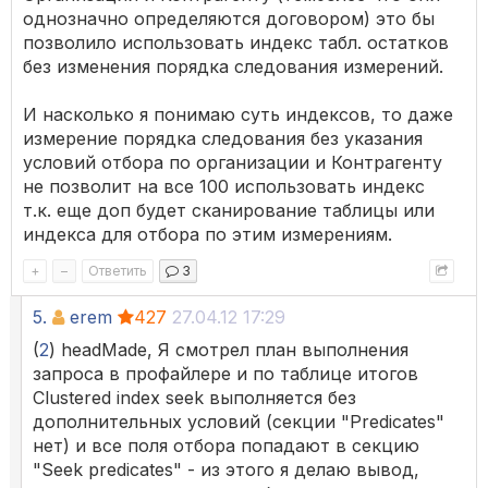
однозначно определяются договором) это бы
позволило использовать индекс табл. остатков
без изменения порядка следования измерений.
И насколько я понимаю суть индексов, то даже
измерение порядка следования без указания
условий отбора по организации и Контрагенту
не позволит на все 100 использовать индекс
т.к. еще доп будет сканирование таблицы или
индекса для отбора по этим измерениям.
+
–
Ответить
3
5.
erem
427
27.04.12 17:29
(
2
) headMade, Я смотрел план выполнения
запроса в профайлере и по таблице итогов
Clustered index seek выполняется без
дополнительных условий (секции "Predicates"
нет) и все поля отбора попадают в секцию
"Seek predicates" - из этого я делаю вывод,