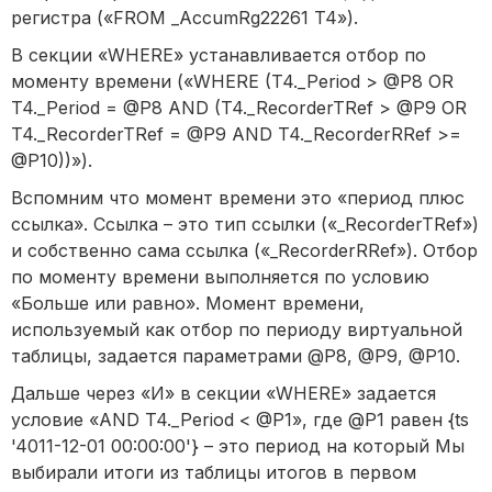
регистра («FROM _AccumRg22261 T4»).
В секции «WHERE» устанавливается отбор по
моменту времени («WHERE (T4._Period > @P8 OR
T4._Period = @P8 AND (T4._RecorderTRef > @P9 OR
T4._RecorderTRef = @P9 AND T4._RecorderRRef >=
@P10))»).
Вспомним что момент времени это «период плюс
ссылка». Ссылка – это тип ссылки («_RecorderTRef»)
и собственно сама ссылка («_RecorderRRef»). Отбор
по моменту времени выполняется по условию
«Больше или равно». Момент времени,
используемый как отбор по периоду виртуальной
таблицы, задается параметрами @P8, @P9, @P10.
Дальше через «И» в секции «WHERE» задается
условие «AND T4._Period < @P1», где @P1 равен {ts
'4011-12-01 00:00:00'} – это период на который Мы
выбирали итоги из таблицы итогов в первом