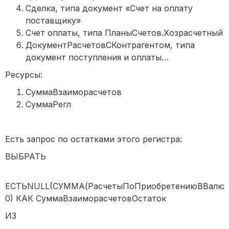
Сделка, типа документ «Счет на оплату
поставщику»
Счет оплаты, типа ПланыСчетов.Хозрасчетный
ДокументРасчетовСКонтрагентом, типа
документ поступления и оплаты…
Ресурсы:
СуммаВзаиморасчетов
СуммаРегл
Есть запрос по остатками этого регистра:
ВЫБРАТЬ
ЕСТЬNULL(СУММА(РасчетыПоПриобретениюВВалютеО
0) КАК СуммаВзаиморасчетовОстаток
ИЗ