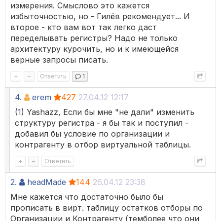
измерения. Смыслово это кажется
избыточностью, но - Гилёв рекомендует... И
второе - кто вам вот так легко даст
переделывать регистры? Надо не только
архитектуру курочить, но и к имеющейся
верные запросы писать.
+
–
Ответить
1
4.
erem
427
27.04.12 12:17
(
1
) Yashazz, Если бы мне "не дали" изменить
структуру регистра - я бы так и поступил -
добавил бы условие по организации и
контрагенту в отбор виртуальной таблицы.
+
–
Ответить
2.
headMade
144
26.04.12 23:38
Мне кажется что достаточно было бы
прописать в вирт. таблицу остатков отборы по
Организации и Контрагенту (темболее что они