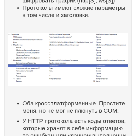
шифровать трафик (
http
[
S
],
ws
[
S
])
Протоколы имеют схожие параметры
в том числе и заголовки.
Оба кроссплатформенные. Простите
меня, но не мог не плюнуть в
COM
.
У
HTTP
протокола есть коды ответов,
которые хранят в себе информацию
по ошибкам или удачном выполнении