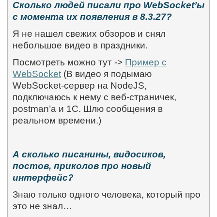
Сколько людей писали про
WebSocket
’ы
с момента их появления в 8.3.27?
Я не нашел свежих обзоров и снял
небольшое видео в праздники.
Посмотреть можно тут ->
Пример с
WebSocket
(В видео я подымаю
WebSocket
-сервер на
NodeJS
,
подключаюсь к нему с веб-страничек,
postman
’а и 1С. Шлю сообщения в
реальном времени.)
А сколько писанины, видосиков,
постов, приколов про новый
интерфейс?
Знаю только одного человека, который про
это не знал…