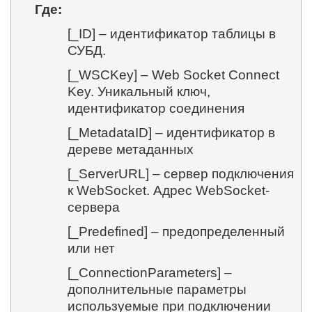
Где:
[_ID] – идентификатор таблицы в
СУБД.
[_WSCKey] – Web Socket Connect
Key.
Уникальный ключ,
идентификатор соединения
[_MetadataID] – идентификатор в
дереве метаданных
[_ServerURL] – сервер подключения
к WebSocket. Адрес WebSocket-
сервера
[_Predefined] – предопределенный
или нет
[_ConnectionParameters] –
дополнительные параметры
используемые при подключении