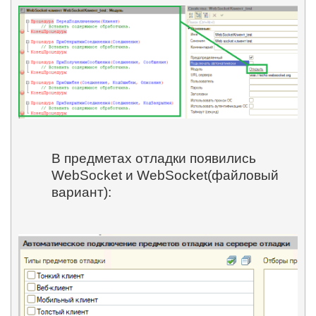
В предметах отладки появились
WebSocket и WebSocket(файловый
вариант):