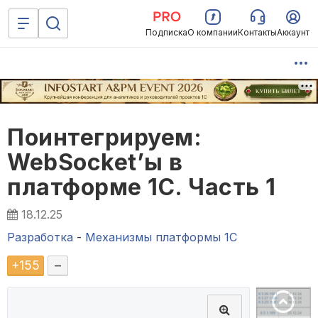
Подписка
О компании
Контакты
Аккаунт
Поинтегрируем:
WebSocket’ы в
платформе 1С. Часть 1
18.12.25
Разработка
-
Механизмы платформы 1С
+
155
–