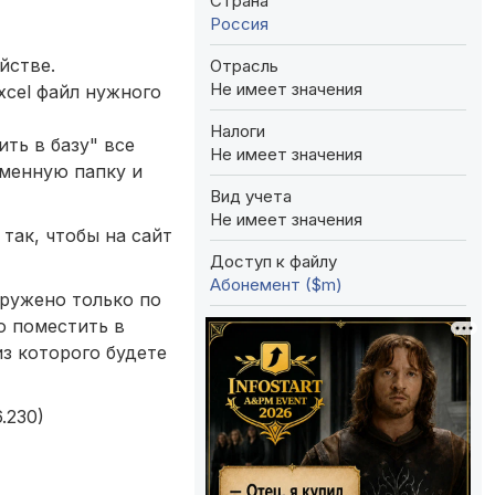
Страна
Россия
йстве.
Отрасль
Не имеет значения
xcel файл нужного
Налоги
ть в базу" все
Не имеет значения
еменную папку и
Вид учета
Не имеет значения
так, чтобы на сайт
Доступ к файлу
Абонемент ($m)
гружено только по
но поместить в
из которого будете
.230)