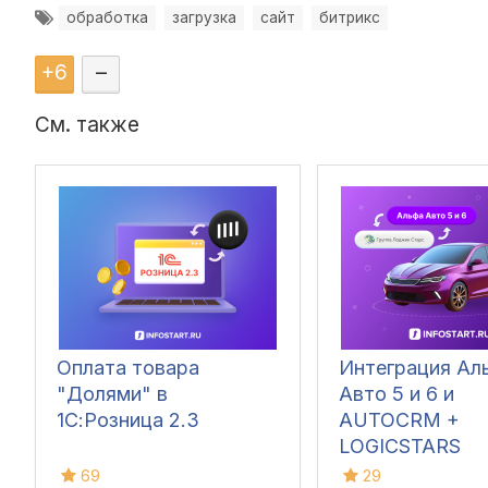
обработка
загрузка
сайт
битрикс
+
6
–
См. также
Оплата товара
Интеграция Ал
"Долями" в
Авто 5 и 6 и
1С:Розница 2.3
AUTOCRM +
LOGICSTARS
69
29