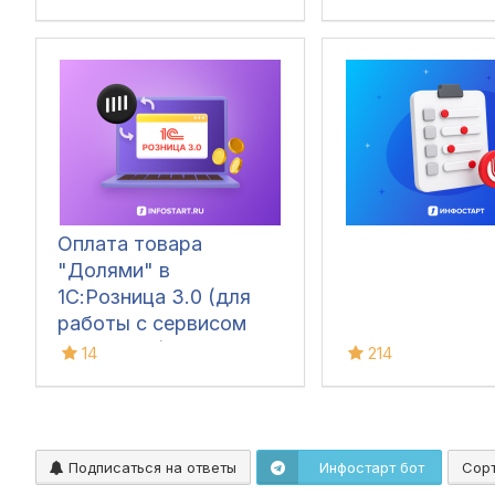
Оплата товара
"Долями" в
1С:Розница 3.0 (для
работы с сервисом
dolyame.ru)
14
214
Подписаться на ответы
Инфостарт бот
Сор