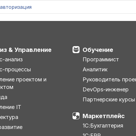
авторизация
из & Управление
Обучение
с-анализ
Программист
с-процессы
Аналитик
ление проектом и
Руководитель прое
уктом
DevOps-инженер
нда
Партнерские курсы
ление IT
Маркетплейс
ектура
1С:Бухгалтерия
азвитие
1С:ERP