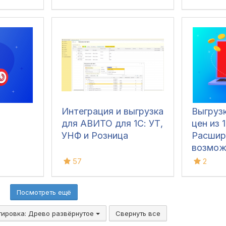
Интеграция и выгрузка
Выгрузк
для АВИТО для 1С: УТ,
цен из 
УНФ и Розница
Расшир
возмож
57
2
Посмотреть ещё
тировка:
Древо развёрнутое
Свернуть все