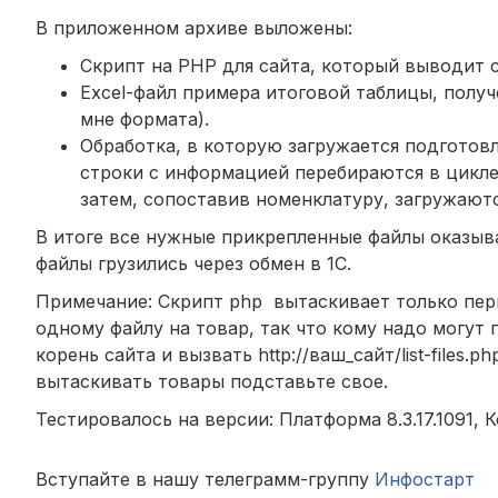
В приложенном архиве выложены:
Скрипт на PHP для сайта, который выводит 
Excel-файл примера итоговой таблицы, получ
мне формата).
Обработка, в которую загружается подготовл
строки с информацией перебираются в цикле
затем, сопоставив номенклатуру, загружаются
В итоге все нужные прикрепленные файлы оказыва
файлы грузились через обмен в 1С.
Примечание: Скрипт php вытаскивает только перв
одному файлу на товар, так что кому надо могут п
корень сайта и вызвать http://ваш_сайт/list-files
вытаскивать товары подставьте свое.
Тестировалось на версии: Платформа 8.3.17.1091, К
Вступайте в нашу телеграмм-группу
Инфостарт