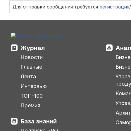
Для отправки сообщения требуется
регистрация
/
Журнал
Анал
Новости
Бизне
Главные
Бизне
Лента
Управ
прод
Интервью
Кома
ТОП-100
Управ
Премия
Архит
База знаний
Самор
Подписка PRO