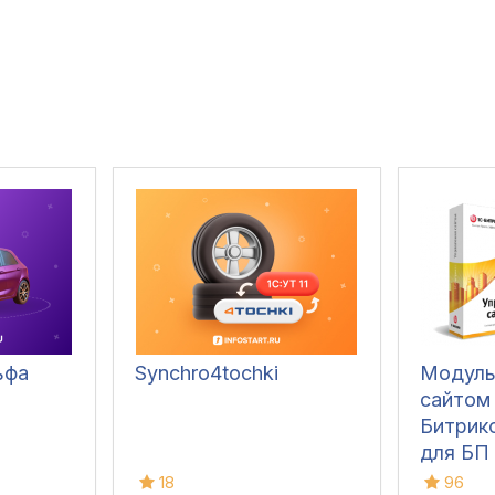
ьфа
Synchro4tochki
Модуль
сайтом
Битрикс
для БП 
18
96