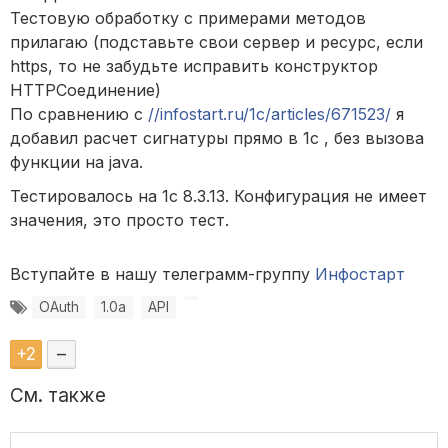
Тестовую обработку с примерами методов
прилагаю (подставьте свои сервер и ресурс, если
https, то не забудьте исправить конструктор
HTTPСоединение)
По сравнению с
//infostart.ru/1c/articles/671523/
я
добавил расчет сигнатуры прямо в 1с , без вызова
функции на java.
Тестировалось на 1с 8.3.13. Конфигурация не имеет
значения, это просто тест.
Вступайте в нашу телеграмм-группу
Инфостарт
OAuth
1.0a
API
+
2
–
См. также