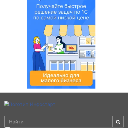
kResult
=
StringSHA1
;
//5 Выполним операцию «побитовое исключающее ИЛИ
StringSHA1
=
К0
;
b
=
ПреобразоватьЧислоВДвоичнуюСИ
(
ПреобразоватьH
к
=
 1
;
Пока
к
<
 128 
Цикл
a
=
ПреобразоватьЧислоВДвоичнуюС
с
=
XOR
(
a
,
b
);
StringSHA1
=
Лев
(
StringSHA1
,
к
-
1
)+
с
+
Прав
(
к
=
к
+
 2
;
КонецЦикла
;
StringSHA1
=
Лев
(
StringSHA1
,
128
);
//6 Склейка строки, полученной на шаге 4, со стр
StringSHA1
=
StringSHA1
+
kResult
;
//7 Применим хэш-функцию SHA-1 к строке, получен
StringSHA1
=
SHA1
(
StringSHA1
,
Hash
);
Возврат
StringSHA1
;