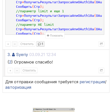
Стр
=
ПолучитьРезультатЗапросаАпиOAuth10a
(
OAuthCon
Сообщить
(
Стр
);
//параметр limit и еще 1
Стр
=
ПолучитьРезультатЗапросаАпиOAuth10a
(
OAuthCon
Сообщить
(
Стр
);
//параметр НЕ limit 
Стр
=
ПолучитьРезультатЗапросаАпиOAuth10a
(
OAuthCon
Сообщить
(
Стр
);
Показать
КонецПроцедуры
+
–
Ответить
1
3.
Syeriy
03.09.21 12:34
Функция
ПолучитьРезультатЗапросаАпиOAuth10a
(
oauth_co
Параметры
=
""
;
(
2
) Огромное спасибо!
Если
Не
ПустаяСтрока
(
ПараметрЛимит
)
Тогда
Параметры
=
Параметры
+
"?"
+
ПараметрЛимит
;
+
–
Ответить
Если
Не
ПустаяСтрока
(
ОстальныеПараметры
)
Тог
Параметры
=
Параметры
+
"&"
+
ОстальныеПарамет
Для отправки сообщения требуется
регистрация
/
КонецЕсли
;
авторизация
ИначеЕсли
Не
ПустаяСтрока
(
ОстальныеПараметры
)
То
Параметры
=
Параметры
+
"?"
+
ОстальныеПараметры
;
КонецЕсли
;
ЗапросHTTP
=
Новый
HTTPЗапрос
();
ЗапросHTTP
.
АдресРесурса
=
АдресРесурса
+
Параметры
;