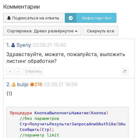
Комментарии
Подписаться на ответы
Инфостарт бот
Сортировка:
Древо развёрнутое
Свернуть все
1.
Syeriy
02.09.21 15:40
Здравствуйте, можете, пожалуйста, выложить
листинг обработки?
+
–
Ответить
2.
bulpi
218
02.09.21 18:59
(
1
)
Процедура
КнопкаВыполнитьНажатие
(
Кнопка
)
//без параметров
Стр
=
ПолучитьРезультатЗапросаАпиOAuth10a
(
OAuthCon
Сообщить
(
Стр
);
//параметр limit