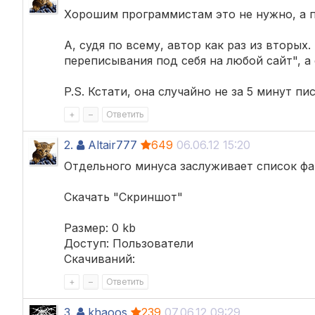
Хорошим программистам это не нужно, а п
А, судя по всему, автор как раз из вторых
переписывания под себя на любой сайт", а
P.S. Кстати, она случайно не за 5 минут пис
+
–
Ответить
2.
Altair777
649
06.06.12 15:20
Отдельного минуса заслуживает список фай
Скачать "Скриншот"
Размер: 0 kb
Доступ: Пользователи
Скачиваний:
+
–
Ответить
3.
khaoos
239
07.06.12 09:29