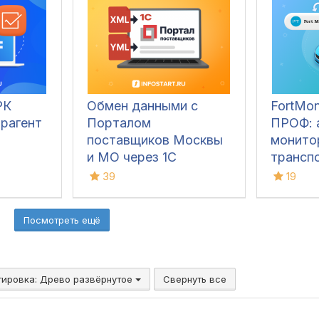
РК
Обмен данными с
FortMon
трагент
Порталом
ПРОФ: 
поставщиков Москвы
монито
и МО через 1С
трансп
ГЛОНАС
39
19
ГСМ, ф
путевых
Посмотреть ещё
Снижен
ввода,
синхро
версия.
тировка:
Древо развёрнутое
Свернуть все