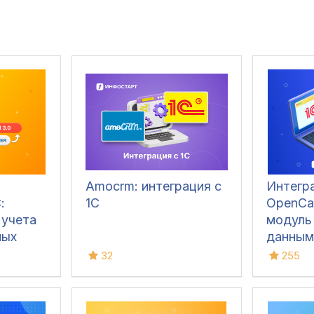
Amocrm: интеграция с
Интегра
:
1С
OpenCar
 учета
модуль
ных
данным
низация
32
255
 оплат