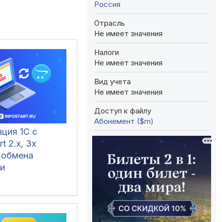
Россия
Отрасль
Не имеет значения
Налоги
Не имеет значения
Вид учета
Не имеет значения
Доступ к файлу
Абонемент ($m)
ция 1С с
t 2.x, 3x
 обмена
и