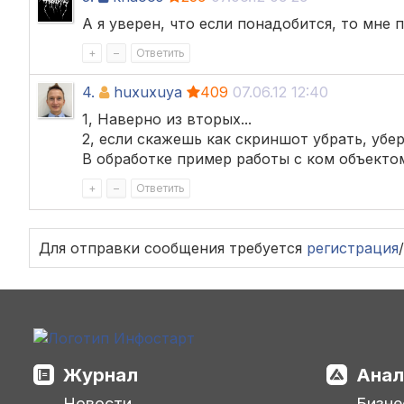
А я уверен, что если понадобится, то мне
+
–
Ответить
4.
huxuxuya
409
07.06.12 12:40
1, Наверно из вторых...
2, если скажешь как скриншот убрать, убер
В обработке пример работы с ком объектом
+
–
Ответить
Для отправки сообщения требуется
регистрация
/
Журнал
Анал
Новости
Бизне