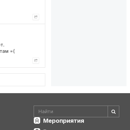
т.
там =(
Мероприятия