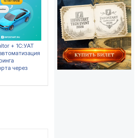
itor + 1С:УАТ
автоматизация
ринга
орта через
С/GPS, учет
ормирование
 листов.
ие ручного
 фоновая
низация, демо-