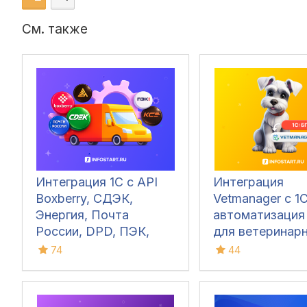
См. также
Интеграция 1С с API
Интеграция
Boxberry, СДЭК,
Vetmanager с 1С
Энергия, Почта
автоматизация
России, DPD, ПЭК,
для ветеринар
Grastin, Деловые
клиник. Синхро
74
44
Линии, КСЕ, Dalli,
документов,
ЯндексДоставка
справочников и
через API