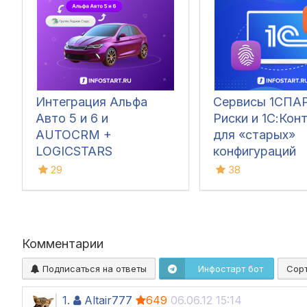
Интеграция Альфа
Сервисы 1СПА
Авто 5 и 6 и
Риски и 1С:Кон
AUTOCRM +
для «старых»
LOGICSTARS
конфигураций
29
38
Комментарии
Подписаться на ответы
Инфостарт бот
Сор
1.
Altair777
649
06.06.12 15:14