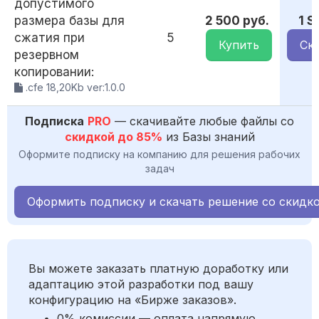
допустимого
размера базы для
2 500 руб.
1 
сжатия при
5
Купить
Ск
резервном
копировании:
.cfe 18,20Kb ver:1.0.0
Подписка
PRO
— скачивайте любые файлы со
скидкой до 85%
из Базы знаний
Оформите подписку на компанию для решения рабочих
задач
Оформить подписку и скачать решение со скидк
Вы можете заказать платную доработку или
адаптацию этой разработки под вашу
конфигурацию на «Бирже заказов».
0% комиссии — оплата напрямую