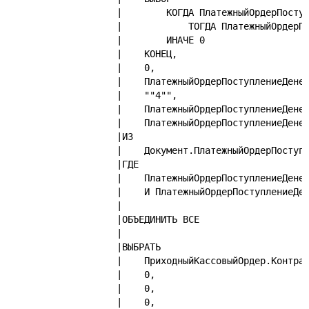
|        КОГДА ПлатежныйОрдерПосту
|            ТОГДА ПлатежныйОрдерП
|        ИНАЧЕ 0
|    КОНЕЦ,
|    0,
|    ПлатежныйОрдерПоступлениеДене
|    ""4"",
|    ПлатежныйОрдерПоступлениеДене
|    ПлатежныйОрдерПоступлениеДене
|ИЗ
|    Документ.ПлатежныйОрдерПоступ
|ГДЕ
|    ПлатежныйОрдерПоступлениеДене
|    И ПлатежныйОрдерПоступлениеДе
|
|ОБЪЕДИНИТЬ ВСЕ
|
|ВЫБРАТЬ
|    ПриходныйКассовыйОрдер.Контра
|    0,
|    0,
|    0,