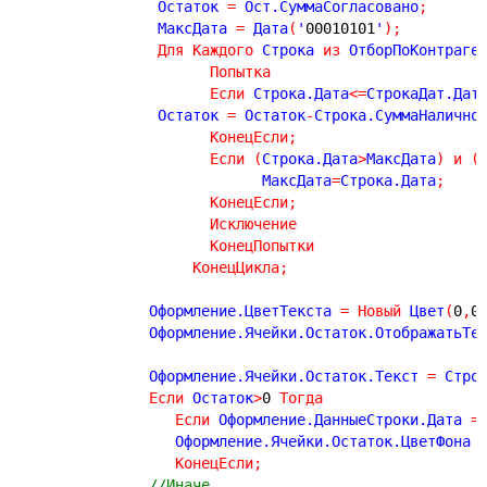
                Остаток 
=
 Ост.СуммаСогласовано
;
                МаксДата 
=
 Дата
(
'
00010101
'
)
;
Для
Каждого
 Строка 
из
 ОтборПоКонтраге
Попытка
Если
 Строка.Дата
<
=
СтрокаДат.Дат
                Остаток 
=
 Остаток
-
Строка.СуммаНалично
КонецЕсли
;
Если
(
Строка.Дата
>
МаксДата
)
и
(
                            МаксДата
=
Строка.Дата
;
КонецЕсли
;
Исключение
КонецПопытки
КонецЦикла
;
               Оформление.ЦветТекста 
=
Новый
 Цвет
(
0
,
0
               Оформление.Ячейки.Остаток.ОтображатьТе
               Оформление.Ячейки.Остаток.Текст 
=
 Стро
Если
 Остаток
>
0
Тогда
Если
 Оформление.ДанныеСтроки.Дата 
=
                  Оформление.Ячейки.Остаток.ЦветФона 
КонецЕсли
;
//Иначе  