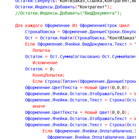
    Остатки.Свернуть
(
"КонтИЗаказ,Ссылка,Контрагент,Ви
    Остатки.Индексы.Добавить
(
"Контрагент"
)
;
//Остатки.Индексы.Добавить("ВидДокумента");
Для
каждого
 Оформление 
Из
 ОформленияСтрок 
Цикл
        СтрокаПоиска 
=
 Оформление.ДанныеСтроки.Покупа
        Ост 
=
 Остатки.Найти
(
СтрокаПоиска
,
"КонтИЗаказ"
Если
 Оформление.Ячейки.ВидДокумента.Текст 
=
"
Попытка
        Остаток 
=
 Ост.СуммаСогласовано
-
Ост.СуммаНалич
Исключение
        Остаток 
=
0
;
КонецПопытки
;
Если
 Строка
(
Типзнч
(
Оформление.ДанныеСтроки
        Оформление.ЦветТекста 
=
Новый
 Цвет
(
0
,
0
,
0
)
;
        Оформление.Ячейки.Остаток.ОтображатьТекст 
=
И
        Оформление.Ячейки.Остаток.Текст 
=
 Строка
(
Оста
иначе
        Оформление.ЦветТекста 
=
Новый
 Цвет
(
0
,
0
,
0
)
;
        Оформление.Ячейки.Остаток.ОтображатьТекст 
=
И
        Оформление.Ячейки.Остаток.Текст 
=
 Строка
(
Оста
Если
 Оформление.Ячейки.ОплатаНалично.З
                 Оформление.Ячейки.ОплатаНалично.Цвет