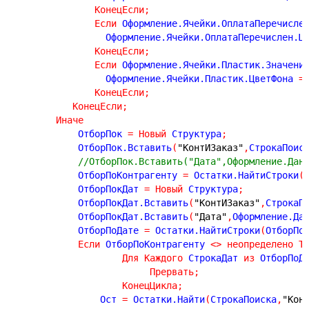
КонецЕсли
;
Если
 Оформление.Ячейки.ОплатаПеречисле
                 Оформление.Ячейки.ОплатаПеречислен.Ц
КонецЕсли
;
Если
 Оформление.Ячейки.Пластик.Значени
                 Оформление.Ячейки.Пластик.ЦветФона 
=
КонецЕсли
;
КонецЕсли
;
Иначе
            ОтборПок 
=
Новый
 Структура
;
            ОтборПок.Вставить
(
"КонтИЗаказ"
,
СтрокаПоис
//ОтборПок.Вставить("Дата",Оформление.Дан
            ОтборПоКонтрагенту 
=
 Остатки.НайтиСтроки
(
            ОтборПокДат 
=
Новый
 Структура
;
            ОтборПокДат.Вставить
(
"КонтИЗаказ"
,
СтрокаП
            ОтборПокДат.Вставить
(
"Дата"
,
Оформление.Да
            ОтборПоДате 
=
 Остатки.НайтиСтроки
(
ОтборПо
Если
 ОтборПоКонтрагенту 
<
>
неопределено
Т
Для
Каждого
 СтрокаДат 
из
 ОтборПоД
Прервать
;
КонецЦикла
;
                Ост 
=
 Остатки.Найти
(
СтрокаПоиска
,
"Кон