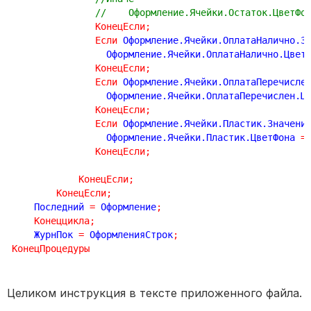
//    Оформление.Ячейки.Остаток.ЦветФо
КонецЕсли
;
Если
 Оформление.Ячейки.ОплатаНалично.З
                 Оформление.Ячейки.ОплатаНалично.Цвет
КонецЕсли
;
Если
 Оформление.Ячейки.ОплатаПеречисле
                 Оформление.Ячейки.ОплатаПеречислен.Ц
КонецЕсли
;
Если
 Оформление.Ячейки.Пластик.Значени
                 Оформление.Ячейки.Пластик.ЦветФона 
=
КонецЕсли
;
КонецЕсли
;
КонецЕсли
;
    Последний 
=
 Оформление
;
Конеццикла
;
    ЖурнПок 
=
 ОформленияСтрок
;
КонецПроцедуры
Целиком инструкция в тексте приложенного файла.