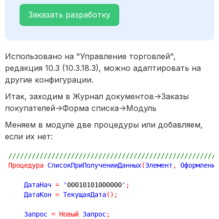
Заказать разработку
Использовано на "Управление торговлей",
редакция 10.3 (10.3.18.3), можно адаптировать на
другие конфигурации.
Итак, заходим в Журнал документов->Заказы
покупателей->Форма списка->Модуль
Меняем в модуле две процедуры или добавляем,
если их нет:
/////////////////////////////////////////////////////
Процедура
 СписокПриПолученииДанных
(
Элемент
,
 Оформлени
    ДатаНач 
=
 '
00010101000000
'
;
    ДатаКон 
=
 ТекущаяДата
(
)
;
    Запрос 
=
Новый
 Запрос
;