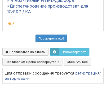
Интерактивный HTML-дашборд
«Диспетчирование производства» для
1С:ERP / КА
5
Посмотреть ещё
Подписаться на ответы
Инфостарт бот
Сортировка:
Древо развёрнутое
Свернуть все
Для отправки сообщения требуется
регистрация
/
авторизация