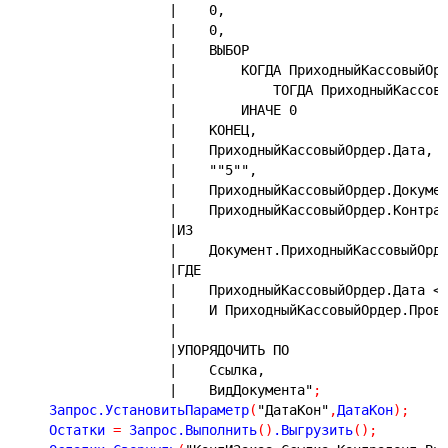
|    0,
|    0,
|    ВЫБОР
|        КОГДА ПриходныйКассовыйОр
|            ТОГДА ПриходныйКассов
|        ИНАЧЕ 0
|    КОНЕЦ,
|    ПриходныйКассовыйОрдер.Дата,
|    ""5"",
|    ПриходныйКассовыйОрдер.Докуме
|    ПриходныйКассовыйОрдер.Контра
|ИЗ
|    Документ.ПриходныйКассовыйОрд
|ГДЕ
|    ПриходныйКассовыйОрдер.Дата <
|    И ПриходныйКассовыйОрдер.Пров
|
|УПОРЯДОЧИТЬ ПО
|    Ссылка,
|    ВидДокумента"
;
    Запрос.УстановитьПараметр
(
"ДатаКон"
,
ДатаКон
)
;
    Остатки 
=
 Запрос.Выполнить
(
)
.Выгрузить
(
)
;